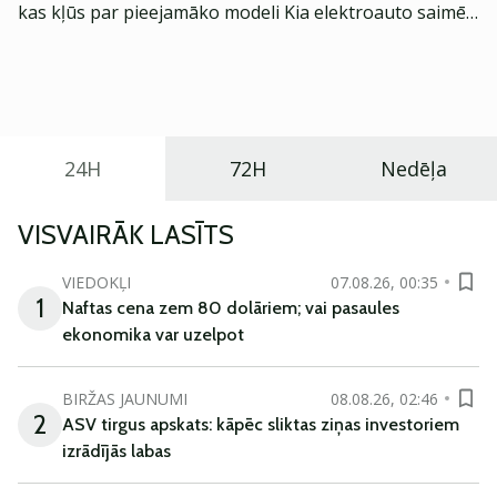
kas kļūs par pieejamāko modeli Kia elektroauto saimē
Eiropā. Modelis izstrādāts ar mērķi piedāvāt ģimenēm
praktisku un tehnoloģiski modernu automobili
ikdienas vajadzībām.
24H
72H
Nedēļa
VISVAIRĀK LASĪTS
VIEDOKĻI
07.08.26, 00:35
1
Naftas cena zem 80 dolāriem; vai pasaules
ekonomika var uzelpot
BIRŽAS JAUNUMI
08.08.26, 02:46
2
ASV tirgus apskats: kāpēc sliktas ziņas investoriem
izrādījās labas