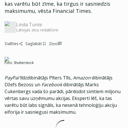
kas varētu būt zīme, ka tirgus ir sasniedzis
maksimumu, vēsta Financial Times.
Linda Tunte
Latvijas ziņu redaktore
Dalīties
Saglabāt
Ziņo
Foto:
Shutterstock
PayPal
līdzdibinātājs Pīters Tīls,
Amazon
dibinātājs
Džefs Bezoss un
Facebook
dibinātājs Marks
Cukenbergs vada šo parādi, pārdodot simtiem miljonu
vērtas savu uzņēmumu akcijas. Eksperti lēš, ka tas
varētu būt labs signāls, ka nesenā tehnoloģiju akciju
eiforija ir sasniegusi maksimumu.