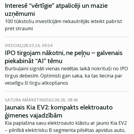
preču pārdevēji un ražotāji – kompānijas ar ļoti
Interesē “vērtīgie” atpalicēji un mazie
atpazīstamām preču zīmēm un stabilu tirgu, kas
uzņēmumi
parasti angļu mēlē tiek saukti par Consumer Staples
100 tūkstošu investīcijām nekautrējās ieteikt pabrist
uzņēmumiem.
pret straumi
VIEDOKĻI
28.03.24, 09:04
IPO tirgojam nākotni, ne peļņu – galvenais
piekabināt “AI” tēmu
Burbuļaini signāli vienas nedēļas laikā nokrituši no IPO
tirgus debesīm. Optimisti gan saka, ka tas liecina par
veselīgu šī tirgu atkopšanos
SATURA MĀRKETINGS
02.06.26, 08:46
Jaunais Kia EV2: kompakts elektroauto
ģimenes vajadzībām
Kia paplašina savu elektroauto klāstu ar jauno Kia EV2
– pilnībā elektrisku B segmenta pilsētas apvidus auto,