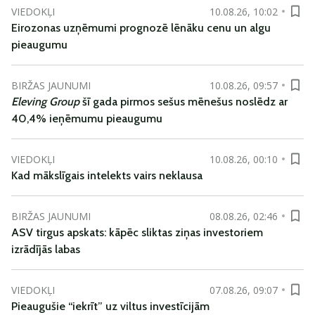
VIEDOKĻI
10.08.26, 10:02
Eirozonas uzņēmumi prognozē lēnāku cenu un algu
pieaugumu
BIRŽAS JAUNUMI
10.08.26, 09:57
Eleving Group
šī gada pirmos sešus mēnešus noslēdz ar
40,4% ieņēmumu pieaugumu
VIEDOKĻI
10.08.26, 00:10
Kad mākslīgais intelekts vairs neklausa
BIRŽAS JAUNUMI
08.08.26, 02:46
ASV tirgus apskats: kāpēc sliktas ziņas investoriem
izrādījās labas
VIEDOKĻI
07.08.26, 09:07
Pieaugušie “iekrīt” uz viltus investīcijām