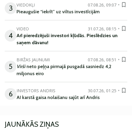
VIEDOKĻI
07.08.26, 09:07
3
Pieaugušie “iekrīt” uz viltus investīcijām
VIDEO
31.07.26, 08:15
4
Arī
pieredzējuši
investori
kļūdā
s
.
Pieslēdzies un
saņem
dāvanu
!
BIRŽAS JAUNUMI
07.08.26, 08:51
5
Virši
neto peļņa pirmajā pusgadā sasniedz 4,2
miljonus eiro
INVESTORS ANDRIS
30.07.26, 01:25
6
AI karstā gaisa nolaišanu sajūt arī Andris
JAUNĀKĀS ZIŅAS