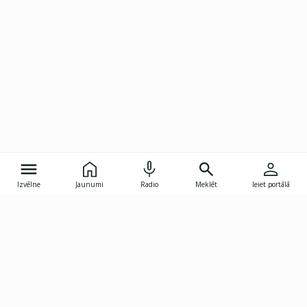
Izvēlne
Jaunumi
Radio
Meklēt
Ieiet portālā
Gunāra Astras iela 8B, Rīga, LV-1082
janis.skupelis@investoruklubs.lv