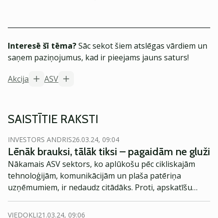
Interesē šī tēma?
Sāc sekot šiem atslēgas vārdiem un
saņem paziņojumus, kad ir pieejams jauns saturs!
Akcija
ASV
SAISTĪTIE RAKSTI
INVESTORS ANDRIS
26.03.24, 09:04
Lēnāk brauksi, tālāk tiksi – pagaidām ne gluži
Nākamais ASV sektors, ko aplūkošu pēc cikliskajām
tehnoloģijām, komunikācijām un plaša patēriņa
uzņēmumiem, ir nedaudz citādāks. Proti, apskatīšu
uzņēmumus, kam vajadzētu būt nosacītiem stabilitātes
paraugiem – tie būs mazāk ciklisku plaša patēriņa
VIEDOKĻI
21.03.24, 09:06