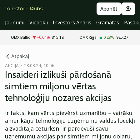
Abonēt
Jaunumi
Viedokļi
Investors Andris
Grāmatas
Pasāk
OMX Baltic
−0,04
%
315,18
OMX Riga
0,23
%
925,27
cebook
Atpakaļ
Twitter)
AKCIJA
28.03.24, 10:06
Insaideri izlikuši pārdošanā
kedIn
simtiem miljonu vērtas
ail
tehnoloģiju nozares akcijas
k
Ir fakts, kam vērts pievērst uzmanību – vairāku
amerikāņu tehnoloģiju uzņēmumu valdes locekļi
aizvadītajā ceturksnī ir pārdevuši savu
uzņēmumu akcijas par simtiem miljonu dolāru,