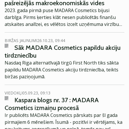
pašreizējās makroekonomiskās vides
2023. gada pirmā puse MADARA Cosmetics bijusi
darbīga. Pirms ķerties klāt nesen publicētās finanšu
atskaites analīzei, es vēlētos izcelt uzņēmuma virzību
Francijas tirgū. Šī gada pirmajos sešos mēnešos
MADARA Cosmetics iekarojusi 60 jaunus tirdzniecības
BIRŽAS JAUNUMI
26.10.23, 09:44
kanālus Francijā un par 15% paaugstinājusi
Sāk MADARA Cosmetics papildu akciju
tirdzniecības apjomu šajā tirgū.
tirdzniecību
Nasdaq Riga alternatīvajā tirgū First North tiks sākta
papildu MADARA Cosmetics akciju tirdzniecība, teikts
biržas paziņojumā.
VIEDOKĻI
05.09.23, 09:13
Kaspara blogs nr. 37 : MADARA
Cosmetics izmaiņu procesā
Ir publicēts MADARA Cosmetics pārskats par šī gada
pirmajiem 6 mēnešiem. Īsumā - pozitīvi ir vērtējams, ka