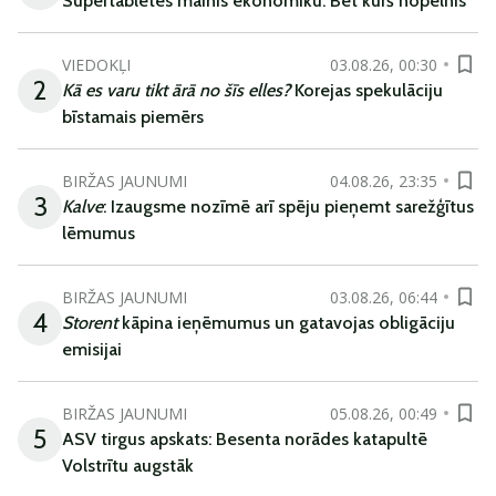
Supertabletes mainīs ekonomiku. Bet kurš nopelnīs
VIEDOKĻI
03.08.26, 00:30
2
Kā es varu tikt ārā no šīs elles?
Korejas spekulāciju
bīstamais piemērs
BIRŽAS JAUNUMI
04.08.26, 23:35
3
Kalve
: Izaugsme nozīmē arī spēju pieņemt sarežģītus
lēmumus
BIRŽAS JAUNUMI
03.08.26, 06:44
4
Storent
kāpina ieņēmumus un gatavojas obligāciju
emisijai
BIRŽAS JAUNUMI
05.08.26, 00:49
5
ASV tirgus apskats: Besenta norādes katapultē
Volstrītu augstāk