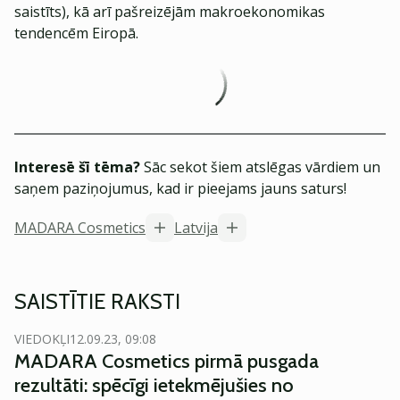
saistīts), kā arī pašreizējām makroekonomikas
tendencēm Eiropā.
Interesē šī tēma?
Sāc sekot šiem atslēgas vārdiem un
saņem paziņojumus, kad ir pieejams jauns saturs!
MADARA Cosmetics
Latvija
SAISTĪTIE RAKSTI
VIEDOKĻI
12.09.23, 09:08
MADARA Cosmetics pirmā pusgada
rezultāti: spēcīgi ietekmējušies no