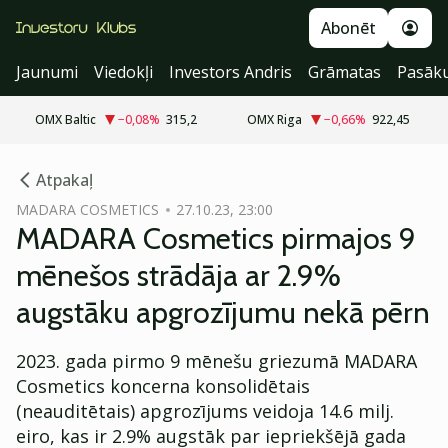
Abonēt
Jaunumi
Viedokļi
Investors Andris
Grāmatas
Pasāk
OMX Baltic
−0,08
%
315,2
OMX Riga
−0,66
%
922,45
cebook
Atpakaļ
Twitter)
MADARA COSMETICS
27.10.23, 23:00
MADARA Cosmetics pirmajos 9
kedIn
mēnešos strādāja ar 2.9%
ail
augstāku apgrozījumu nekā pērn
k
2023. gada pirmo 9 mēnešu griezumā MADARA
Cosmetics koncerna konsolidētais
(neauditētais) apgrozījums veidoja 14.6 milj.
eiro, kas ir 2.9% augstāk par iepriekšējā gada