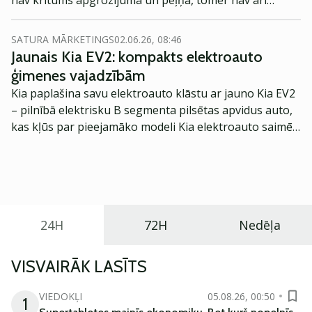
nav kritums apgrozījumā un peļņā, tomēr nav arī
būtiskas izaugsmes, par kuru priecāties. Ir arī gana
lielas izmaiņas uzņēmumā, kā arī citi fakti, kurus,
SATURA MĀRKETINGS
02.06.26, 08:46
manuprāt, ir vērts plašāk apskatīt.
Jaunais Kia EV2: kompakts elektroauto
ģimenes vajadzībām
Kia paplašina savu elektroauto klāstu ar jauno Kia EV2
– pilnībā elektrisku B segmenta pilsētas apvidus auto,
kas kļūs par pieejamāko modeli Kia elektroauto saimē
Eiropā. Modelis izstrādāts ar mērķi piedāvāt ģimenēm
praktisku un tehnoloģiski modernu automobili
ikdienas vajadzībām.
24H
72H
Nedēļa
VISVAIRĀK LASĪTS
VIEDOKĻI
05.08.26, 00:50
1