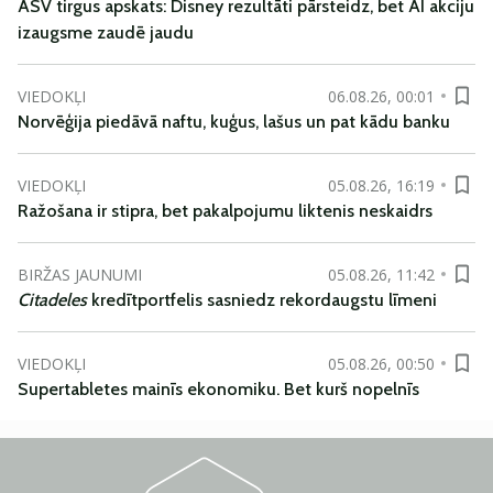
ASV tirgus apskats: Disney rezultāti pārsteidz, bet AI akciju
izaugsme zaudē jaudu
VIEDOKĻI
06.08.26, 00:01
Norvēģija piedāvā naftu, kuģus, lašus un pat kādu banku
VIEDOKĻI
05.08.26, 16:19
Ražošana ir stipra, bet pakalpojumu liktenis neskaidrs
BIRŽAS JAUNUMI
05.08.26, 11:42
Citadeles
kredītportfelis sasniedz rekordaugstu līmeni
VIEDOKĻI
05.08.26, 00:50
Supertabletes mainīs ekonomiku. Bet kurš nopelnīs