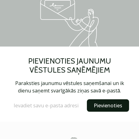
PIEVIENOTIES JAUNUMU
VĒSTULES SAŅĒMĒJIEM
Paraksties jaunumu vēstules saņemšanai un ik
dienu saņemt svarīgākās ziņas savā e-pastā.
Pievienoties