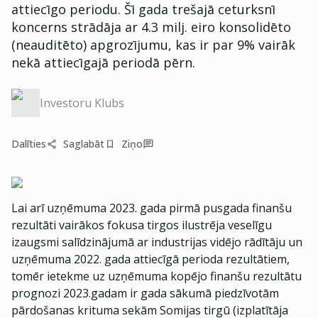
attiecīgo periodu. Šī gada trešajā ceturksnī
koncerns strādāja ar 4.3 milj. eiro konsolidēto
(neauditēto) apgrozījumu, kas ir par 9% vairāk
nekā attiecīgajā periodā pērn.
Investoru Klubs
Dalīties
Saglabāt
Ziņo
Lai arī uzņēmuma 2023. gada pirmā pusgada finanšu
rezultāti vairākos fokusa tirgos ilustrēja veselīgu
izaugsmi salīdzinājumā ar industrijas vidējo rādītāju un
uzņēmuma 2022. gada attiecīgā perioda rezultātiem,
tomēr ietekme uz uzņēmuma kopējo finanšu rezultātu
prognozi 2023.gadam ir gada sākumā piedzīvotām
pārdošanas krituma sekām Somijas tirgū (izplatītāja