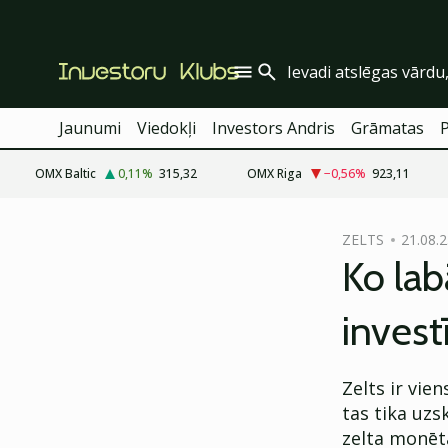
Jaunumi
Viedokļi
Investors Andris
Grāmatas
OMX Baltic
0,11
%
315,32
OMX Riga
−0,56
%
923,11
cebook
ZELTS
21.08.2
Twitter)
Ko lab
kedIn
invest
ail
k
Zelts ir vie
tas tika uzs
zelta monēta