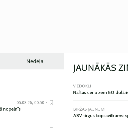
Nedēļa
JAUNĀKĀS Z
VIEDOKĻI
Naftas cena zem 80 dolāri
05.08.26, 00:50
BIRŽAS JAUNUMI
š nopelnīs
ASV tirgus kopsavilkums: spr