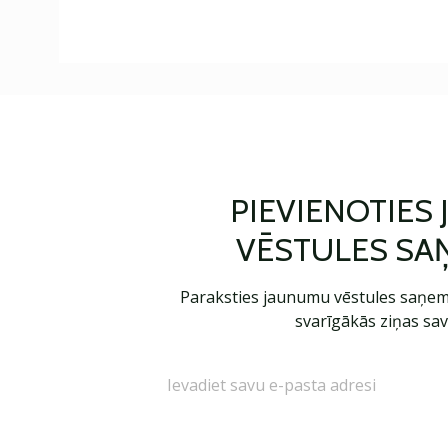
PIEVIENOTIES
VĒSTULES SA
Paraksties jaunumu vēstules saņem
svarīgākās ziņas sav