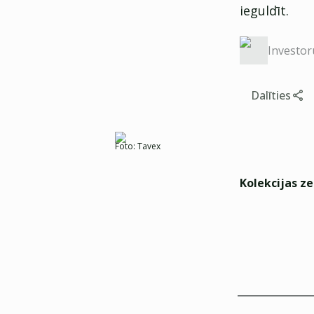
ieguldīt.
Investor
Dalīties
Foto:
Tavex
Kolekcijas z