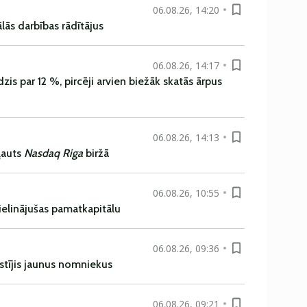
06.08.26, 14:20
ās darbības rādītājus
06.08.26, 14:17
is par 12 %, pircēji arvien biežāk skatās ārpus
06.08.26, 14:13
ļauts
Nasdaq Riga
biržā
06.08.26, 10:55
ielinājušas pamatkapitālu
06.08.26, 09:36
istījis jaunus nomniekus
06.08.26, 09:21