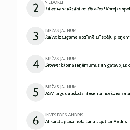
VIEDOKĻI
2
Kā es varu tikt ārā no šīs elles?
Korejas spe
BIRŽAS JAUNUMI
3
Kalve
: Izaugsme nozīmē arī spēju pieņem
BIRŽAS JAUNUMI
4
Storent
kāpina ieņēmumus un gatavojas ob
BIRŽAS JAUNUMI
5
ASV tirgus apskats: Besenta norādes kata
INVESTORS ANDRIS
6
AI karstā gaisa nolaišanu sajūt arī Andris