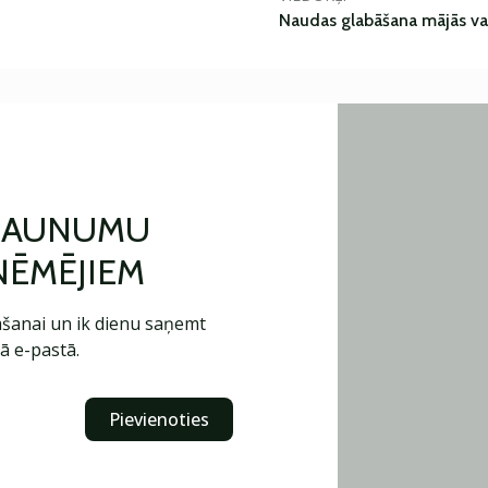
Naudas glabāšana mājās va
 JAUNUMU
ŅĒMĒJIEM
šanai un ik dienu saņemt
ā e-pastā.
Pievienoties