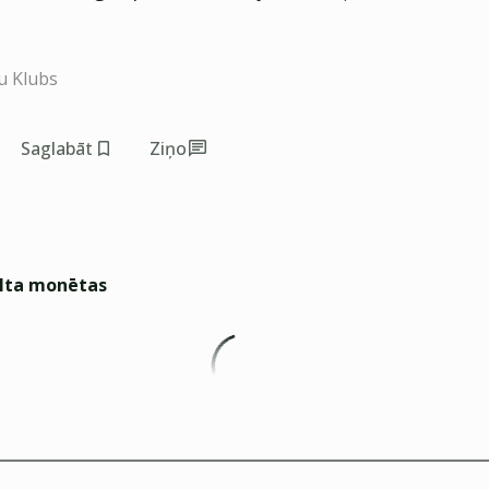
u Klubs
Saglabāt
Ziņo
elta monētas