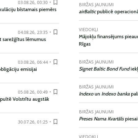
03.08.26, 00:30
BIRŽAS JAUNUMI
kulāciju bīstamais piemērs
airBaltic
publicē operacionāl
VIEDOKĻI
04.08.26, 23:35
Mājokļu finansējums pieaudz
t sarežģītus lēmumus
Rīgas
BIRŽAS JAUNUMI
03.08.26, 06:44
Signet Baltic Bond Fund
iek
ligāciju emisijai
BIRŽAS JAUNUMI
05.08.26, 00:49
Indexo
un
Indexo banka
pal
pultē Volstrītu augstāk
BIRŽAS JAUNUMI
Preses Nama Kvartāls
piesa
30.07.26, 01:25
VIEDOKĻI