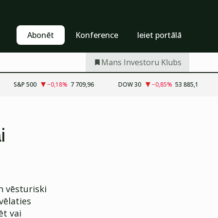
Pašapkalpošanās
Abonēt
Abonēt
Konference
Ieiet portālā
Mans Investoru Klubs
S&P 500
−0,18
%
7 709,96
DOW 30
−0,85
%
53 885,1
i
n vēsturiski
vēlaties
ēt vai