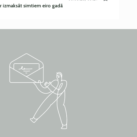
r izmaksāt simtiem eiro gadā