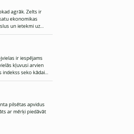
kad agrāk. Zelts ir
eskatu ekonomikas
slus un ietekmi uz
ejvielas ir iespējams
ielās kļuvusi arvien
ds indekss seko kādai
ināt iegādāties kādu
nta pilsētas apvidus
āts ar mērķi piedāvāt