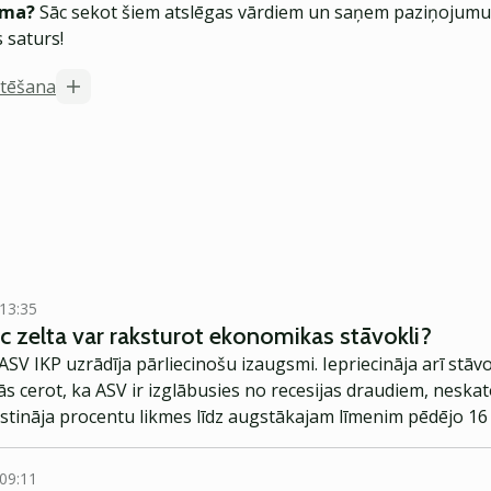
ēma?
Sāc sekot šiem atslēgas vārdiem un saņem paziņojumus
 saturs!
stēšana
 13:35
c zelta var raksturot ekonomikas stāvokli?
ASV IKP uzrādīja pārliecinošu izaugsmi. Iepriecināja arī stāvo
ās cerot, ka ASV ir izglābusies no recesijas draudiem, neskat
stināja procentu likmes līdz augstākajam līmenim pēdējo 16 
kas liecina par recesijas tuvošanos.
 09:11