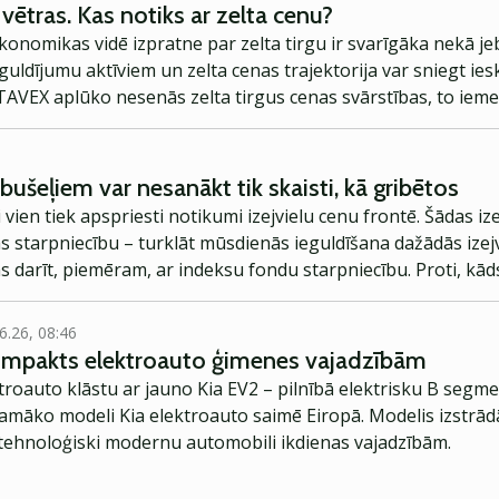
ētras. Kas notiks ar zelta cenu?
onomikas vidē izpratne par zelta tirgu ir svarīgāka nekā jeb
guldījumu aktīviem un zelta cenas trajektorija var sniegt i
TAVEX
aplūko nesenās zelta tirgus cenas svārstības, to ieme
bušeļiem var nesanākt tik skaisti, kā gribētos
i vien tiek apspriesti notikumi izejvielu cenu frontē. Šādas iz
as starpniecību – turklāt mūsdienās ieguldīšana dažādās izejv
ams darīt, piemēram, ar indeksu fondu starpniecību. Proti, kā
 to kopumam. Tas nozīmē, ka šādā gadījumā investors var mēģ
s tad kopē šī indeksa sniegumu.
6.26, 08:46
kompakts elektroauto ģimenes vajadzībām
troauto klāstu ar jauno Kia EV2 – pilnībā elektrisku B segme
jamāko modeli Kia elektroauto saimē Eiropā. Modelis izstrād
ehnoloģiski modernu automobili ikdienas vajadzībām.