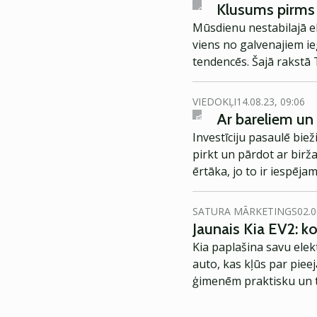
Klusums pirms v
Mūsdienu nestabilajā ek
viens no galvenajiem ie
tendencēs. Šajā rakstā
investoru portfeļiem.
VIEDOKĻI
14.08.23, 09:06
Ar bareliem un 
Investīciju pasaulē biež
pirkt un pārdot ar birž
ērtāka, jo to ir iespēj
izejvielai vai veselam
biržā tirgoto fondu, ka
SATURA MĀRKETINGS
02.0
Jaunais Kia EV2: 
Kia paplašina savu elek
auto, kas kļūs par piee
ģimenēm praktisku un t