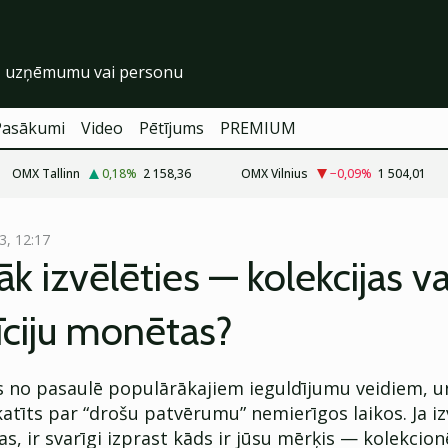
Pasākumi
Video
Pētījums
PREMIUM
OMX Tallinn
0,18
%
2 158,36
OMX Vilnius
−0,09
%
1 504,01
3, 12:17
āk izvēlēties — kolekcijas va
īciju monētas?
ns no pasaulē populārākajiem ieguldījumu veidiem, u
katīts par “drošu patvērumu” nemierīgos laikos. Ja iz
s, ir svarīgi izprast kāds ir jūsu mērķis — kolekcion