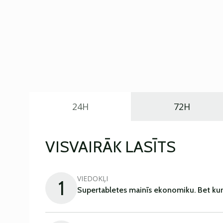
24H
72H
VISVAIRĀK LASĪTS
VIEDOKĻI
1
Supertabletes mainīs ekonomiku. Bet kur