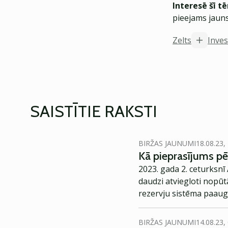
Interesē šī t
pieejams jauns
Zelts
Inve
SAISTĪTIE RAKSTI
BIRŽAS JAUNUMI
18.08.23,
Kā pieprasījums pē
2023. gada 2. ceturksnī 
daudzi atviegloti nopūt
rezervju sistēma paaug
vairākas citas pazīmes, 
BIRŽAS JAUNUMI
14.08.23,