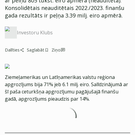
ar pelņu 805 tūkst. eiro apmērā (neauditēta).
Konsolidētais neauditētais 2022./2023. finanšu
gada rezultāts ir peļņa 3.39 milj. eiro apmērā.
Investoru Klubs
Dalīties
Saglabāt
Ziņo
Ziemeļamerikas un Latīņamerikas valstu reģiona
apgrozījums bija 71% jeb 6.1 milj. eiro. Salīdzinājumā ar
šī paša ceturkšņa apgrozījumu pagājušajā finanšu
gadā, apgrozījums pieaudzis par 14%.