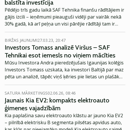
balstīta investīcija
finanšu gada 9 mēnešu rezultāts ir peļņa 2.59 milj. eiro
Pēdējo trīs gadu laikā SAF Tehnika finanšu rādītājiem ir
apmērā.
gājis izcili – ieņēmumi pieauguši vidēji par vairāk nekā
30% gadā, kā arī peļņa un visi pārējie rādītāji tam ir
sekojuši līdzi. Investori to ir piefiksējuši un attiecīgi ir
pieaugusi arī akciju cena – vairāk kā 3 reizes. Uz šī
BIRŽAS JAUNUMI
27.03.23, 20:47
pozitīvā fona ir ļoti svarīgi iedziļināties detaļās un
Investors Tomass analizē Viršus – SAF
saprast, vai tikpat pozitīvs scenārijs šīs akcijas varētu
Tehnikai esot iemesls no viņiem mācīties
sagaidīt arī nākotnē, vai tomēr pastāv risks, ka akcijas
Mūsu Investora Andra pieredzējušais Igaunijas kolēģis
varētu būt pārvērtētas.
Investors Tomass uzskata, ka investori Baltijā par maz
pēta un analizē, tāpēc viņš ķēries pie lietas un plašāk
izpētījis Latvijas uzņēmumu VIRŠI-A (Virši). Ieskatāmies
interesantākajās atziņās, pie kurām investors nonācis!
SATURA MĀRKETINGS
02.06.26, 08:46
Jaunais Kia EV2: kompakts elektroauto
ģimenes vajadzībām
Kia paplašina savu elektroauto klāstu ar jauno Kia EV2
– pilnībā elektrisku B segmenta pilsētas apvidus auto,
kas kļūs par pieejamāko modeli Kia elektroauto saimē