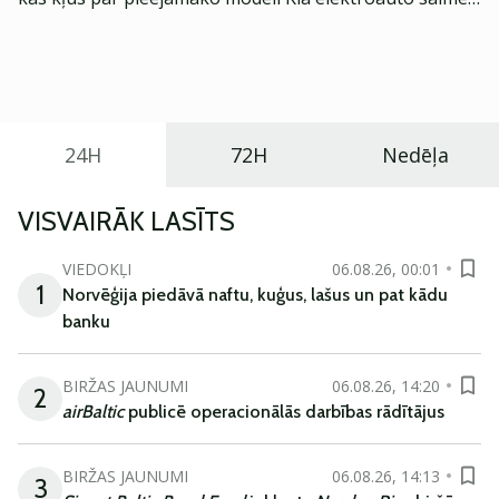
Eiropā. Modelis izstrādāts ar mērķi piedāvāt ģimenēm
praktisku un tehnoloģiski modernu automobili
ikdienas vajadzībām.
24H
72H
Nedēļa
VISVAIRĀK LASĪTS
VIEDOKĻI
06.08.26, 00:01
1
Norvēģija piedāvā naftu, kuģus, lašus un pat kādu
banku
BIRŽAS JAUNUMI
06.08.26, 14:20
2
airBaltic
publicē operacionālās darbības rādītājus
BIRŽAS JAUNUMI
06.08.26, 14:13
3