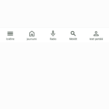
Izvēlne
Jaunumi
Radio
Meklēt
Ieiet portālā
Gunāra Astras iela 8B, Rīga, LV-1082
janis.skupelis@investoruklubs.lv
Abonē
Abonē jaunumus
Reklāma