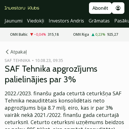
Abonēt
Jaunumi
Viedokļi
Investors Andris
Grāmatas
Pasāk
OMX Baltic
−0,04
%
315,18
OMX Riga
0,23
%
925,27
cebook
Atpakaļ
Twitter)
SAF TEHNIKA
10.08.23, 09:35
SAF Tehnika apgrozījums
kedIn
palielinājies par 3%
ail
2022./2023. finanšu gada ceturtā ceturkšņa SAF
k
Tehnika neauditētais konsolidētais neto
apgrozījums bija 8.7 milj. eiro, kas ir par 3%
vairāk nekā 2021./2022. finanšu gada ceturtajā
ceturksnī. Ceturto ceturksni uzņēmums beidzos