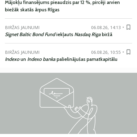
Mājokļu finansējums pieaudzis par 12 %, pircēji arvien
biežāk skatās ārpus Rīgas
BIRŽAS JAUNUMI
06.08.26, 14:13
Signet Baltic Bond Fund
iekļauts
Nasdaq Riga
biržā
BIRŽAS JAUNUMI
06.08.26, 10:55
Indexo
un
Indexo banka
palielinājušas pamatkapitālu