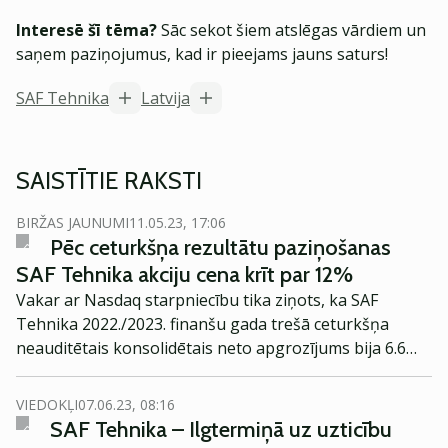
Interesē šī tēma?
Sāc sekot šiem atslēgas vārdiem un
saņem paziņojumus, kad ir pieejams jauns saturs!
SAF Tehnika
Latvija
SAISTĪTIE RAKSTI
BIRŽAS JAUNUMI
11.05.23, 17:06
Pēc ceturkšņa rezultātu paziņošanas
SAF Tehnika akciju cena krīt par 12%
Vakar ar Nasdaq starpniecību tika ziņots, ka SAF
Tehnika 2022./2023. finanšu gada trešā ceturkšņa
neauditētais konsolidētais neto apgrozījums bija 6.6
milj. eiro, kas ir par 23% mazāk kā 2021./2022. finanšu
gada trešajā ceturksnī. Trešo ceturksni uzņēmums
VIEDOKĻI
07.06.23, 08:16
beidzis ar zaudējumiem 974 tūkst, eiro apmērā
SAF Tehnika – Ilgtermiņā uz uzticību
(neauditēti). Konsolidētais neauditētais 2022./2023.