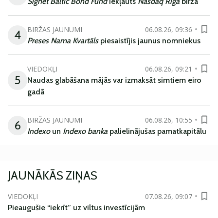
Signet Baltic Bond Fund
iekļauts
Nasdaq Riga
biržā
BIRŽAS JAUNUMI
06.08.26, 09:36
4
Preses Nama Kvartāls
piesaistījis jaunus nomniekus
VIEDOKĻI
06.08.26, 09:21
5
Naudas glabāšana mājās var izmaksāt simtiem eiro
gadā
BIRŽAS JAUNUMI
06.08.26, 10:55
6
Indexo
un
Indexo banka
palielinājušas pamatkapitālu
JAUNĀKĀS ZIŅAS
VIEDOKĻI
07.08.26, 09:07
Pieaugušie “iekrīt” uz viltus investīcijām