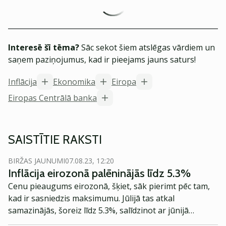
Interesē šī tēma?
Sāc sekot šiem atslēgas vārdiem un
saņem paziņojumus, kad ir pieejams jauns saturs!
Inflācija
Ekonomika
Eiropa
Eiropas Centrālā banka
SAISTĪTIE RAKSTI
BIRŽAS JAUNUMI
07.08.23, 12:20
Inflācija eirozonā palēninājās līdz 5.3%
Cenu pieaugums eirozonā, šķiet, sāk pierimt pēc tam,
kad ir sasniedzis maksimumu. Jūlijā tas atkal
samazinājās, šoreiz līdz 5.3%, salīdzinot ar jūnijā
novēroto gada inflāciju 5.5% apmērā.