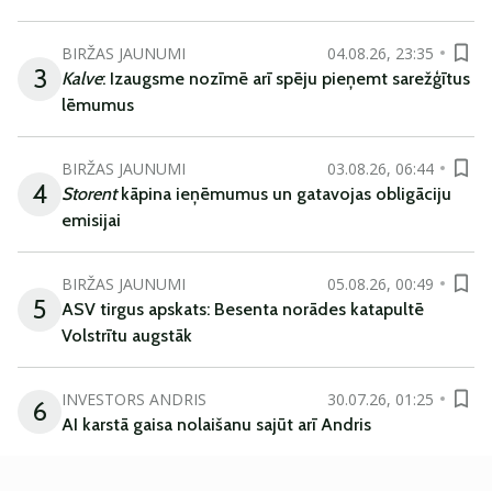
BIRŽAS JAUNUMI
04.08.26, 23:35
3
Kalve
: Izaugsme nozīmē arī spēju pieņemt sarežģītus
lēmumus
BIRŽAS JAUNUMI
03.08.26, 06:44
4
Storent
kāpina ieņēmumus un gatavojas obligāciju
emisijai
BIRŽAS JAUNUMI
05.08.26, 00:49
5
ASV tirgus apskats: Besenta norādes katapultē
Volstrītu augstāk
INVESTORS ANDRIS
30.07.26, 01:25
6
AI karstā gaisa nolaišanu sajūt arī Andris