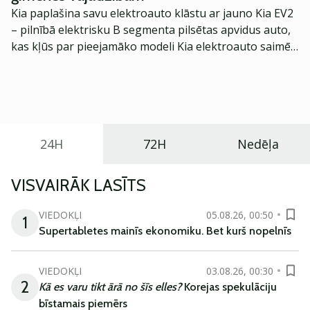
Kia paplašina savu elektroauto klāstu ar jauno Kia EV2
– pilnībā elektrisku B segmenta pilsētas apvidus auto,
kas kļūs par pieejamāko modeli Kia elektroauto saimē
Eiropā. Modelis izstrādāts ar mērķi piedāvāt ģimenēm
praktisku un tehnoloģiski modernu automobili
ikdienas vajadzībām.
24H
72H
Nedēļa
VISVAIRĀK LASĪTS
VIEDOKĻI
05.08.26, 00:50
1
Supertabletes mainīs ekonomiku. Bet kurš nopelnīs
VIEDOKĻI
03.08.26, 00:30
2
Kā es varu tikt ārā no šīs elles?
Korejas spekulāciju
bīstamais piemērs