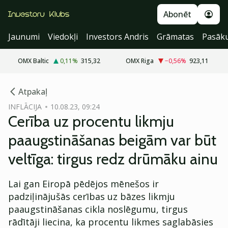
Abonēt
Jaunumi
Viedokļi
Investors Andris
Grāmatas
Pasāk
OMX Baltic
0,11
%
315,32
OMX Riga
−0,56
%
923,11
cebook
Atpakaļ
Twitter)
INFLĀCIJA
10.08.23, 09:24
Cerība uz procentu likmju
kedIn
paaugstināšanas beigām var būt
ail
veltīga: tirgus redz drūmāku ainu
k
Lai gan Eiropā pēdējos mēnešos ir
padziļinājušās cerības uz bāzes likmju
paaugstināšanas cikla noslēgumu, tirgus
rādītāji liecina, ka procentu likmes saglabāsies