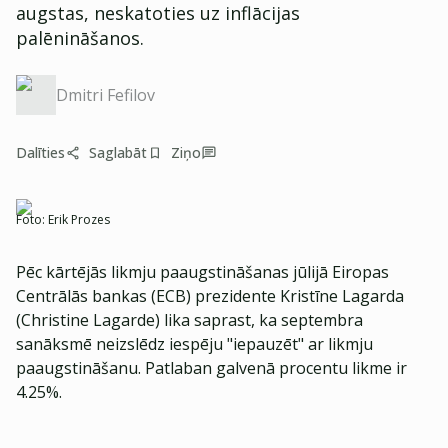
augstas, neskatoties uz inflācijas
palēnināšanos.
Dmitri Fefilov
Dalīties
Saglabāt
Ziņo
Foto:
Erik Prozes
Pēc kārtējās likmju paaugstināšanas jūlijā Eiropas
Centrālās bankas (ECB) prezidente Kristīne Lagarda
(Christine Lagarde) lika saprast, ka septembra
sanāksmē neizslēdz iespēju "iepauzēt" ar likmju
paaugstināšanu. Patlaban galvenā procentu likme ir
4.25%.