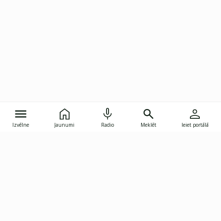
Izvēlne
Jaunumi
Radio
Meklēt
Ieiet portālā
Gunāra Astras iela 8B, Rīga, LV-1082
janis.skupelis@investoruklubs.lv