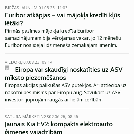
BIRŽAS JAUNUMI
01.08.23, 11:03
Euribor atkāpjas – vai mājokļa kredīti kļūs
lētāki?
Pirmās pazīmes mājokļa kredīta Euribor
samazinājumam bija vērojamas vakar, jo 12 mēnešu
Euribor noslīdēja līdz mēneša zemākajam līmenim.
VIEDOKĻI
07.08.23, 09:14
Eiropa var skaudīgi noskatīties uz ASV
mīksto piezemēšanos
Eiropas akcijas palikušas ASV putekļos. Arī attiecībā uz
nākotni pesimisms par Eiropu aug. Savukārt uz ASV
investori joprojām raugās ar lielām cerībām.
SATURA MĀRKETINGS
02.06.26, 08:46
Jaunais Kia EV2: kompakts elektroauto
ģimenes vajadzībām