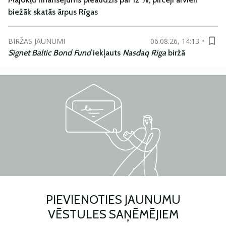
biežāk skatās ārpus Rīgas
BIRŽAS JAUNUMI
06.08.26, 14:13
Signet Baltic Bond Fund
iekļauts
Nasdaq Riga
biržā
PIEVIENOTIES JAUNUMU
VĒSTULES SAŅĒMĒJIEM