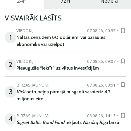
24H
72H
Nedēļa
VISVAIRĀK LASĪTS
VIEDOKĻI
07.08.26, 00:35
1
Naftas cena zem 80 dolāriem; vai pasaules
ekonomika var uzelpot
VIEDOKĻI
07.08.26, 09:07
2
Pieaugušie “iekrīt” uz viltus investīcijām
BIRŽAS JAUNUMI
07.08.26, 08:51
3
Virši
neto peļņa pirmajā pusgadā sasniedz 4,2
miljonus eiro
BIRŽAS JAUNUMI
06.08.26, 14:13
4
Signet Baltic Bond Fund
iekļauts
Nasdaq Riga
biržā