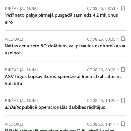
BIRŽAS JAUNUMI
07.08.26, 08:51
Virši
neto peļņa pirmajā pusgadā sasniedz 4,2 miljonus
eiro
VIEDOKĻI
07.08.26, 00:35
Naftas cena zem 80 dolāriem; vai pasaules ekonomika var
uzelpot
BIRŽAS JAUNUMI
07.08.26, 00:28
ASV tirgus kopsavilkums: spriedze ar Irānu atkal satricina
Volstrītu
BIRŽAS JAUNUMI
06.08.26, 14:20
airBaltic
publicē operacionālās darbības rādītājus
VIEDOKĻI
06.08.26, 14:17
Mājokļu finansējums pieaudzis par 12 %, pircēji arvien