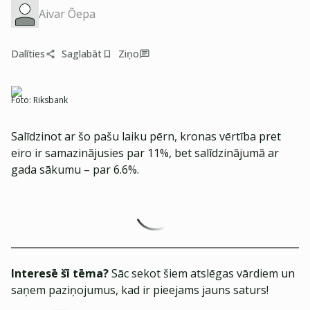
Aivar Õepa
Dalīties
Saglabāt
Ziņo
Foto:
Riksbank
Salīdzinot ar šo pašu laiku pērn, kronas vērtība pret
eiro ir samazinājusies par 11%, bet salīdzinājumā ar
gada sākumu – par 6.6%.
Interesē šī tēma?
Sāc sekot šiem atslēgas vārdiem un
saņem paziņojumus, kad ir pieejams jauns saturs!