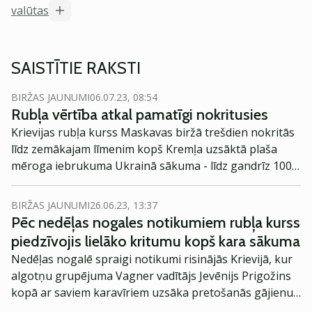
valūtas
SAISTĪTIE RAKSTI
BIRŽAS JAUNUMI
06.07.23, 08:54
Rubļa vērtība atkal pamatīgi nokritusies
Krievijas rubļa kurss Maskavas biržā trešdien nokritās
līdz zemākajam līmenim kopš Kremļa uzsāktā plaša
mēroga iebrukuma Ukrainā sākuma - līdz gandrīz 100
rubļiem par eiro.
BIRŽAS JAUNUMI
26.06.23, 13:37
Pēc nedēļas nogales notikumiem rubļa kurss
piedzīvojis lielāko kritumu kopš kara sākuma
Nedēļas nogalē spraigi notikumi risinājās Krievijā, kur
algotņu grupējuma Vagner vadītājs Jevēnijs Prigožins
kopā ar saviem karavīriem uzsāka pretošanās gājienu
pret pastāvošo militāro Krievijas vadību. Lai gan