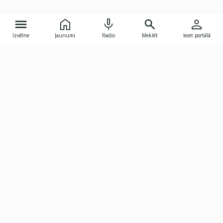
Izvēlne
Jaunumi
Radio
Meklēt
Ieiet portālā
Gunāra Astras iela 8B, Rīga, LV-1082
janis.skupelis@investoruklubs.lv
Abonē
Abonē jaunumus
Reklāma
Publikāciju lietošanas
Vispārējie noteikumi
tiesības
Privātuma politika
Pārtraukt abonēšanu
Iestatījumu pārvaldība