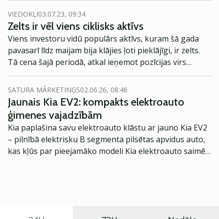
situācijas kulminācija nesekoja un Prigožins tika
VIEDOKĻI
03.07.23, 09:34
pārliecināts pārdomāt, rubļa kursu tas ietekmēja.
Zelts ir vēl viens ciklisks aktīvs
Viens investoru vidū populārs aktīvs, kuram šā gada
pavasarī līdz maijam bija klājies ļoti pieklājīgi, ir zelts.
Tā cena šajā periodā, atkal ieņemot pozīcijas virs
apaļās 2 tūks. ASV dolāru atzīmes par Trojas unci, bija
iespējusi pieaugt aptuveni par 13%. Tajā brīdī pat sāka
SATURA MĀRKETINGS
02.06.26, 08:46
plaukt spekulācijas, ka zelts ir vien sācis ieskrieties
Jaunais Kia EV2: kompakts elektroauto
savā ceļā uz 3 tūkst. ASV dolāru par Trojas unci atzīmes
ģimenes vajadzībām
sasniegšanu.
Kia paplašina savu elektroauto klāstu ar jauno Kia EV2
– pilnībā elektrisku B segmenta pilsētas apvidus auto,
kas kļūs par pieejamāko modeli Kia elektroauto saimē
Eiropā. Modelis izstrādāts ar mērķi piedāvāt ģimenēm
praktisku un tehnoloģiski modernu automobili
ikdienas vajadzībām.