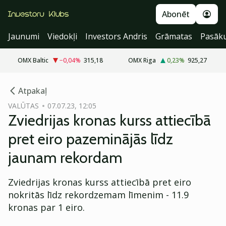
Abonēt
Jaunumi
Viedokļi
Investors Andris
Grāmatas
Pasāk
OMX Baltic
−0,04
%
315,18
OMX Riga
0,23
%
925,27
cebook
Atpakaļ
Twitter)
VALŪTAS
07.07.23, 12:05
Zviedrijas kronas kurss attiecībā
kedIn
pret eiro pazeminājās līdz
ail
jaunam rekordam
k
Zviedrijas kronas kurss attiecībā pret eiro
nokritās līdz rekordzemam līmenim - 11.9
kronas par 1 eiro.