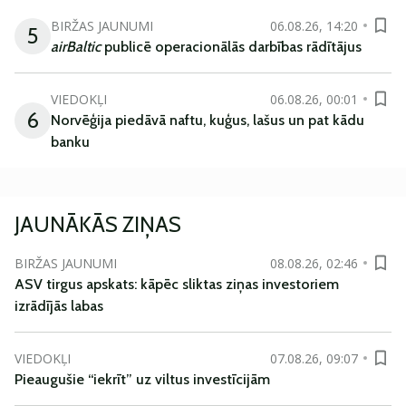
BIRŽAS JAUNUMI
06.08.26, 14:20
5
airBaltic
publicē operacionālās darbības rādītājus
VIEDOKĻI
06.08.26, 00:01
6
Norvēģija piedāvā naftu, kuģus, lašus un pat kādu
banku
JAUNĀKĀS ZIŅAS
BIRŽAS JAUNUMI
08.08.26, 02:46
ASV tirgus apskats: kāpēc sliktas ziņas investoriem
izrādījās labas
VIEDOKĻI
07.08.26, 09:07
Pieaugušie “iekrīt” uz viltus investīcijām