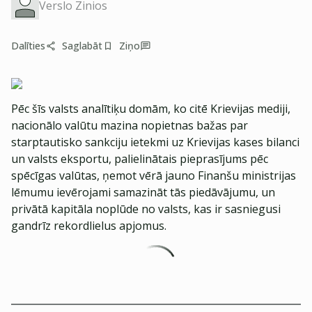
Verslo Zinios
Dalīties
Saglabāt
Ziņo
Pēc šīs valsts analītiķu domām, ko citē Krievijas mediji,
nacionālo valūtu mazina nopietnas bažas par
starptautisko sankciju ietekmi uz Krievijas kases bilanci
un valsts eksportu, palielinātais pieprasījums pēc
spēcīgas valūtas, ņemot vērā jauno Finanšu ministrijas
lēmumu ievērojami samazināt tās piedāvājumu, un
privātā kapitāla noplūde no valsts, kas ir sasniegusi
gandrīz rekordlielus apjomus.