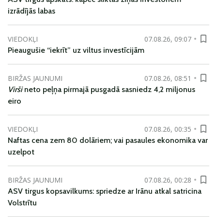
izrādījās labas
VIEDOKĻI
07.08.26, 09:07
Pieaugušie “iekrīt” uz viltus investīcijām
BIRŽAS JAUNUMI
07.08.26, 08:51
Virši
neto peļņa pirmajā pusgadā sasniedz 4,2 miljonus
eiro
VIEDOKĻI
07.08.26, 00:35
Naftas cena zem 80 dolāriem; vai pasaules ekonomika var
uzelpot
BIRŽAS JAUNUMI
07.08.26, 00:28
ASV tirgus kopsavilkums: spriedze ar Irānu atkal satricina
Volstrītu