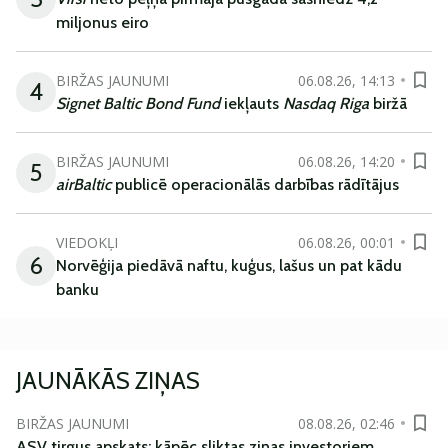
miljonus eiro
BIRŽAS JAUNUMI
06.08.26, 14:13
4
Signet Baltic Bond Fund
iekļauts
Nasdaq Riga
biržā
BIRŽAS JAUNUMI
06.08.26, 14:20
5
airBaltic
publicē operacionālās darbības rādītājus
VIEDOKĻI
06.08.26, 00:01
6
Norvēģija piedāvā naftu, kuģus, lašus un pat kādu
banku
JAUNĀKĀS ZIŅAS
BIRŽAS JAUNUMI
08.08.26, 02:46
ASV tirgus apskats: kāpēc sliktas ziņas investoriem