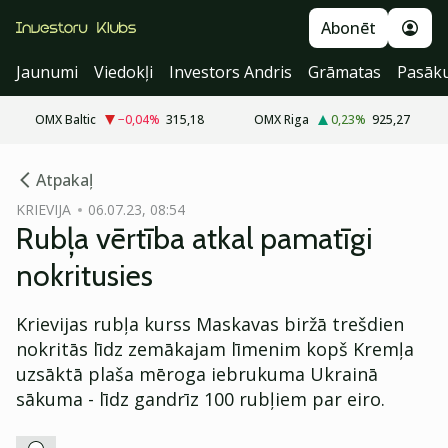
Abonēt
Jaunumi
Viedokļi
Investors Andris
Grāmatas
Pasāk
OMX Baltic
−0,04
%
315,18
OMX Riga
0,23
%
925,27
cebook
Atpakaļ
Twitter)
KRIEVIJA
06.07.23, 08:54
Rubļa vērtība atkal pamatīgi
kedIn
nokritusies
ail
Krievijas rubļa kurss Maskavas biržā trešdien
k
nokritās līdz zemākajam līmenim kopš Kremļa
uzsāktā plaša mēroga iebrukuma Ukrainā
sākuma - līdz gandrīz 100 rubļiem par eiro.