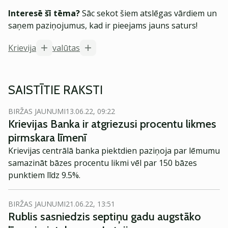
Interesē šī tēma?
Sāc sekot šiem atslēgas vārdiem un
saņem paziņojumus, kad ir pieejams jauns saturs!
Krievija
valūtas
SAISTĪTIE RAKSTI
BIRŽAS JAUNUMI
13.06.22, 09:22
Krievijas Banka ir atgriezusi procentu likmes
pirmskara līmenī
Krievijas centrālā banka piektdien paziņoja par lēmumu
samazināt bāzes procentu likmi vēl par 150 bāzes
punktiem līdz 9.5%.
BIRŽAS JAUNUMI
21.06.22, 13:51
Rublis sasniedzis septiņu gadu augstāko