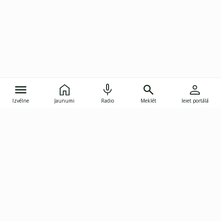
Izvēlne
Jaunumi
Radio
Meklēt
Ieiet portālā
Gunāra Astras iela 8B, Rīga, LV-1082
janis.skupelis@investoruklubs.lv
Abonē
Abonē jaunumus