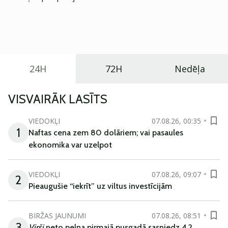
Eiropā. Modelis izstrādāts ar mērķi piedāvāt ģimenēm
praktisku un tehnoloģiski modernu automobili
ikdienas vajadzībām.
24H
72H
Nedēļa
VISVAIRĀK LASĪTS
VIEDOKĻI
07.08.26, 00:35
1
Naftas cena zem 80 dolāriem; vai pasaules
ekonomika var uzelpot
VIEDOKĻI
07.08.26, 09:07
2
Pieaugušie “iekrīt” uz viltus investīcijām
BIRŽAS JAUNUMI
07.08.26, 08:51
3
Virši
neto peļņa pirmajā pusgadā sasniedz 4,2