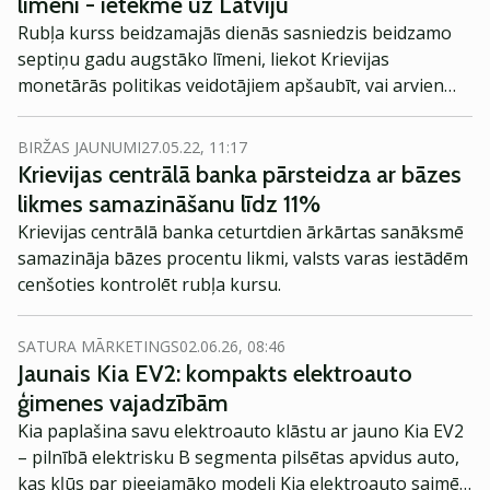
līmeni - ietekme uz Latviju
Rubļa kurss beidzamajās dienās sasniedzis beidzamo
septiņu gadu augstāko līmeni, liekot Krievijas
monetārās politikas veidotājiem apšaubīt, vai arvien
spēcīgāka valūta nāk par labu valstij.
BIRŽAS JAUNUMI
27.05.22, 11:17
Krievijas centrālā banka pārsteidza ar bāzes
likmes samazināšanu līdz 11%
Krievijas centrālā banka ceturtdien ārkārtas sanāksmē
samazināja bāzes procentu likmi, valsts varas iestādēm
cenšoties kontrolēt rubļa kursu.
SATURA MĀRKETINGS
02.06.26, 08:46
Jaunais Kia EV2: kompakts elektroauto
ģimenes vajadzībām
Kia paplašina savu elektroauto klāstu ar jauno Kia EV2
– pilnībā elektrisku B segmenta pilsētas apvidus auto,
kas kļūs par pieejamāko modeli Kia elektroauto saimē