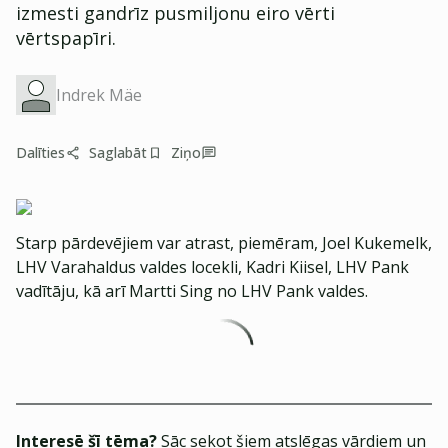
izmesti gandrīz pusmiljonu eiro vērti
vērtspapīri.
Indrek Mäe
Dalīties
Saglabāt
Ziņo
Starp pārdevējiem var atrast, piemēram, Joel Kukemelk,
LHV Varahaldus valdes locekli, Kadri Kiisel, LHV Pank
vadītāju, kā arī Martti Sing no LHV Pank valdes.
Interesē šī tēma?
Sāc sekot šiem atslēgas vārdiem un