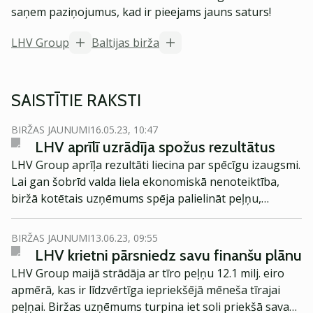
saņem paziņojumus, kad ir pieejams jauns saturs!
LHV Group
Baltijas birža
SAISTĪTIE RAKSTI
BIRŽAS JAUNUMI
16.05.23, 10:47
LHV aprīlī uzrādīja spožus rezultātus
LHV Group aprīļa rezultāti liecina par spēcīgu izaugsmi.
Lai gan šobrīd valda liela ekonomiskā nenoteiktība,
biržā kotētais uzņēmums spēja palielināt peļņu,
kredītportfeli, kā arī citas pozīcijas.
BIRŽAS JAUNUMI
13.06.23, 09:55
LHV krietni pārsniedz savu finanšu plānu
LHV Group maijā strādāja ar tīro peļņu 12.1 milj. eiro
apmērā, kas ir līdzvērtīga iepriekšējā mēneša tīrajai
peļņai. Biržas uzņēmums turpina iet soli priekšā savam