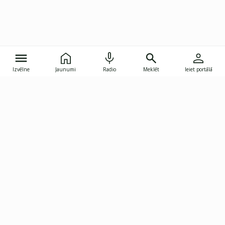
Izvēlne
Jaunumi
Radio
Meklēt
Ieiet portālā
Gunāra Astras iela 8B, Rīga, LV-1082
janis.skupelis@investoruklubs.lv
Abonē
Abonē jaunumus
Reklāma
Publikāciju lietošanas
Vispārējie noteikumi