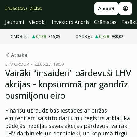
Abonēt
Jaunumi
Viedokļi
Investors Andris
Grāmatas
Pasāk
OMX Baltic
0,18
%
315,89
OMX Riga
0,75
%
930,02
cebook
Atpakaļ
Twitter)
LHV GROUP
22.06.23, 18:50
Vairāki “insaideri” pārdevuši LHV
kedIn
akcijas - kopsummā par gandrīz
ail
pusmiljonu eiro
k
Finanšu uzraudzības iestādes ar biržas
emitentiem saistīto darījumu reģistrs atklāj, ka
pēdējās nedēļās savas akcijas pārdevuši vairāki
LHV darbinieki un darbinieki, un kopumā tirgū