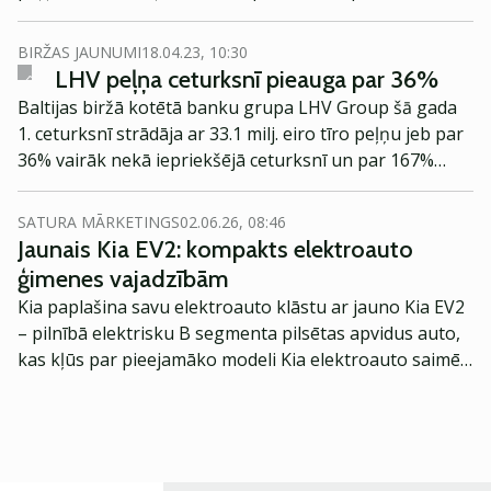
finanšu plānam.
BIRŽAS JAUNUMI
18.04.23, 10:30
LHV peļņa ceturksnī pieauga par 36%
Baltijas biržā kotētā banku grupa LHV Group šā gada
1. ceturksnī strādāja ar 33.1 milj. eiro tīro peļņu jeb par
36% vairāk nekā iepriekšējā ceturksnī un par 167%
vairāk nekā gadu iepriekš, biržā paziņoja uzņēmums.
Banku grupas pašu kapitāla atdeve 1. ceturksnī bija
SATURA MĀRKETINGS
02.06.26, 08:46
30.4%.
Jaunais Kia EV2: kompakts elektroauto
ģimenes vajadzībām
Kia paplašina savu elektroauto klāstu ar jauno Kia EV2
– pilnībā elektrisku B segmenta pilsētas apvidus auto,
kas kļūs par pieejamāko modeli Kia elektroauto saimē
Eiropā. Modelis izstrādāts ar mērķi piedāvāt ģimenēm
praktisku un tehnoloģiski modernu automobili
ikdienas vajadzībām.