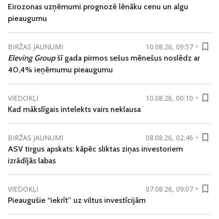
Eirozonas uzņēmumi prognozē lēnāku cenu un algu
pieaugumu
BIRŽAS JAUNUMI
10.08.26, 09:57
Eleving Group
šī gada pirmos sešus mēnešus noslēdz ar
40,4% ieņēmumu pieaugumu
VIEDOKĻI
10.08.26, 00:10
Kad mākslīgais intelekts vairs neklausa
BIRŽAS JAUNUMI
08.08.26, 02:46
ASV tirgus apskats: kāpēc sliktas ziņas investoriem
izrādījās labas
VIEDOKĻI
07.08.26, 09:07
Pieaugušie “iekrīt” uz viltus investīcijām