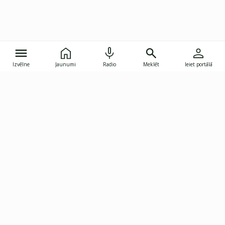
Izvēlne
Jaunumi
Radio
Meklēt
Ieiet portālā
Gunāra Astras iela 8B, Rīga, LV-1082
janis.skupelis@investoruklubs.lv
Abonē
Abonē jaunumus
Reklāma
Publikāciju lietošanas
Vispārējie noteikumi