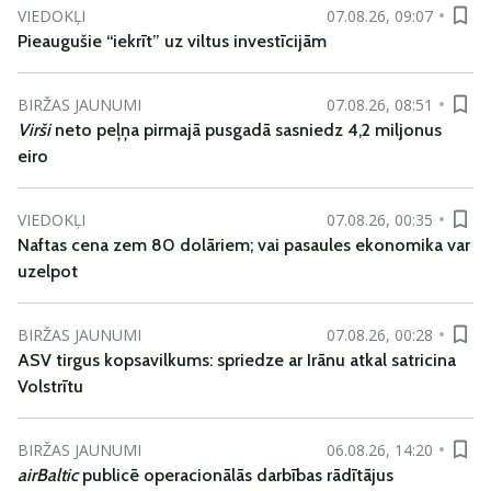
VIEDOKĻI
07.08.26, 09:07
Pieaugušie “iekrīt” uz viltus investīcijām
BIRŽAS JAUNUMI
07.08.26, 08:51
Virši
neto peļņa pirmajā pusgadā sasniedz 4,2 miljonus
eiro
VIEDOKĻI
07.08.26, 00:35
Naftas cena zem 80 dolāriem; vai pasaules ekonomika var
uzelpot
BIRŽAS JAUNUMI
07.08.26, 00:28
ASV tirgus kopsavilkums: spriedze ar Irānu atkal satricina
Volstrītu
BIRŽAS JAUNUMI
06.08.26, 14:20
airBaltic
publicē operacionālās darbības rādītājus