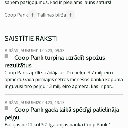
saņem paziņojumus, kad ir pieejams jauns saturs!
Coop Pank
Tallinas birža
SAISTĪTIE RAKSTI
BIRŽAS JAUNUMI
11.05.23, 09:38
Coop Pank turpina uzrādīt spožus
rezultātus
Coop Pank aprīlī strādāja ar tīro peļņu 3.7 milj. eiro
apmērā. Gada pirmajos četros mēnešos banka kopumā
ir guvusi tīro peļņu 13 milj. eiro apmērā, kas ir par
162% vairāk nekā šajā laikā pirms gada.
BIRŽAS JAUNUMI
20.04.23, 13:13
Coop Pank gada laikā spēcīgi palielināja
peļņu
Baltijas biržā kotētā Igaunijas banka Coop Pank 1.