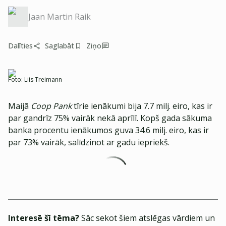
Jaan Martin Raik
Dalīties
Saglabāt
Ziņo
Foto:
Liis Treimann
Maijā
Coop Pank
tīrie ienākumi bija 7.7 milj. eiro, kas ir
par gandrīz 75% vairāk nekā aprīlī. Kopš gada sākuma
banka procentu ienākumos guva 34.6 milj. eiro, kas ir
par 73% vairāk, salīdzinot ar gadu iepriekš.
Interesē šī tēma?
Sāc sekot šiem atslēgas vārdiem un