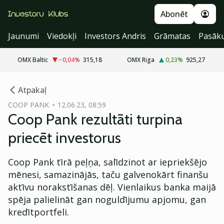
Abonēt
Jaunumi
Viedokļi
Investors Andris
Grāmatas
Pasāk
OMX Baltic
−0,04
%
315,18
OMX Riga
0,23
%
925,27
cebook
Atpakaļ
Twitter)
COOP PANK
12.06.23, 08:59
Coop Pank rezultāti turpina
kedIn
priecēt investorus
ail
Coop Pank tīrā peļņa, salīdzinot ar iepriekšējo
k
mēnesi, samazinājās, taču galvenokārt finanšu
aktīvu norakstīšanas dēļ. Vienlaikus banka maijā
spēja palielināt gan noguldījumu apjomu, gan
kredītportfeli.