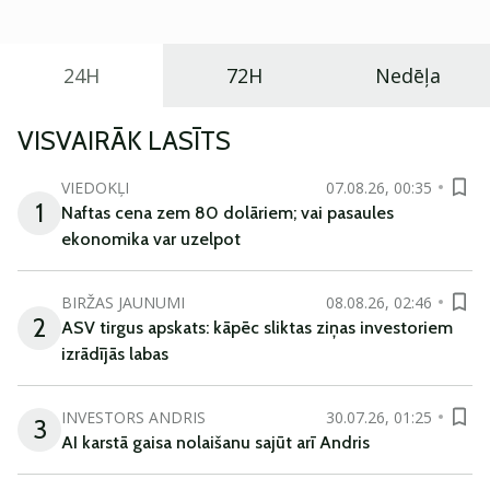
ikdienas vajadzībām.
24H
72H
Nedēļa
VISVAIRĀK LASĪTS
VIEDOKĻI
07.08.26, 00:35
1
Naftas cena zem 80 dolāriem; vai pasaules
ekonomika var uzelpot
BIRŽAS JAUNUMI
08.08.26, 02:46
2
ASV tirgus apskats: kāpēc sliktas ziņas investoriem
izrādījās labas
INVESTORS ANDRIS
30.07.26, 01:25
3
AI karstā gaisa nolaišanu sajūt arī Andris