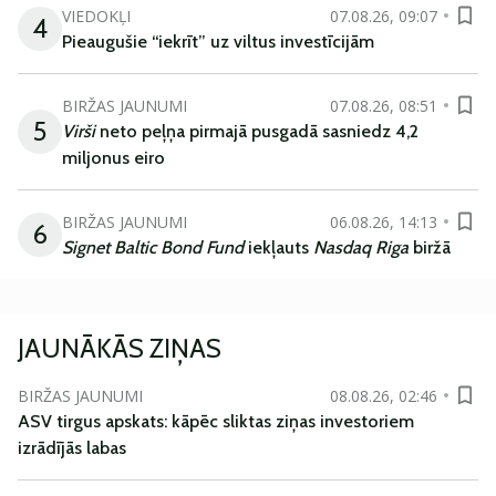
VIEDOKĻI
07.08.26, 09:07
4
Pieaugušie “iekrīt” uz viltus investīcijām
BIRŽAS JAUNUMI
07.08.26, 08:51
5
Virši
neto peļņa pirmajā pusgadā sasniedz 4,2
miljonus eiro
BIRŽAS JAUNUMI
06.08.26, 14:13
6
Signet Baltic Bond Fund
iekļauts
Nasdaq Riga
biržā
JAUNĀKĀS ZIŅAS
BIRŽAS JAUNUMI
08.08.26, 02:46
ASV tirgus apskats: kāpēc sliktas ziņas investoriem
izrādījās labas