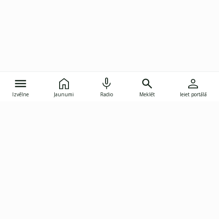
Izvēlne
Jaunumi
Radio
Meklēt
Ieiet portālā
Gunāra Astras iela 8B, Rīga, LV-1082
janis.skupelis@investoruklubs.lv
Abonē
Abonē jaunumus
Reklāma