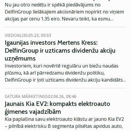
Nu jau otro nedēļu ir spēkā piedāvājums no
DelfinGroup lielākajiem akcionāriem nopirkt no viņiem
akcijas par cenu 1.35 eiro. Nevaru teikt, ka esmu
priecīgs par šādu piedāvājumu, tomēr turpinu mierā
sēdēt ar savām akcijām.
VIEDOKĻI
30.05.23, 09:03
Igaunijas investors Mertens Kress:
DelfinGroup ir uzticams dividenžu akciju
uzņēmums
Investoriem, kuri novērtē regulāru un biežu naudas
plūsmu, kā arī pārredzamu dividenžu politiku,
DelfinGroup ir ļoti uzticams dividenžu akciju kandidāts,
secina viens no Igaunijas atpazīstamākajiem investīciju
blogeriem Mertens Kress (Märten Kress).
SATURA MĀRKETINGS
02.06.26, 08:46
Jaunais Kia EV2: kompakts elektroauto
ģimenes vajadzībām
Kia paplašina savu elektroauto klāstu ar jauno Kia EV2
– pilnībā elektrisku B segmenta pilsētas apvidus auto,