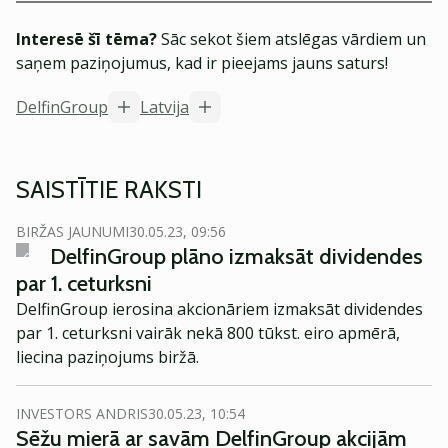
Interesē šī tēma?
Sāc sekot šiem atslēgas vārdiem un
saņem paziņojumus, kad ir pieejams jauns saturs!
DelfinGroup
Latvija
SAISTĪTIE RAKSTI
BIRŽAS JAUNUMI
30.05.23, 09:56
DelfinGroup plāno izmaksāt dividendes
par 1. ceturksni
DelfinGroup ierosina akcionāriem izmaksāt dividendes
par 1. ceturksni vairāk nekā 800 tūkst. eiro apmērā,
liecina paziņojums biržā.
INVESTORS ANDRIS
30.05.23, 10:54
Sēžu mierā ar savām DelfinGroup akcijām