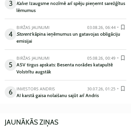
3
Kalve
: Izaugsme nozīmē arī spēju pieņemt sarežģītus
lēmumus
BIRŽAS JAUNUMI
03.08.26, 06:44
4
Storent
kāpina ieņēmumus un gatavojas obligāciju
emisijai
BIRŽAS JAUNUMI
05.08.26, 00:49
5
ASV tirgus apskats: Besenta norādes katapultē
Volstrītu augstāk
INVESTORS ANDRIS
30.07.26, 01:25
6
AI karstā gaisa nolaišanu sajūt arī Andris
JAUNĀKĀS ZIŅAS