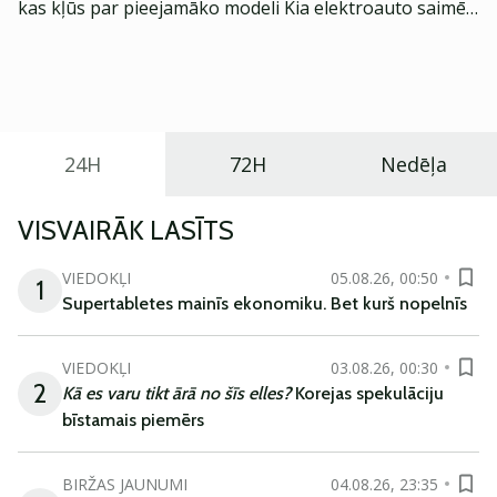
kas kļūs par pieejamāko modeli Kia elektroauto saimē
Eiropā. Modelis izstrādāts ar mērķi piedāvāt ģimenēm
praktisku un tehnoloģiski modernu automobili
ikdienas vajadzībām.
24H
72H
Nedēļa
VISVAIRĀK LASĪTS
VIEDOKĻI
05.08.26, 00:50
1
Supertabletes mainīs ekonomiku. Bet kurš nopelnīs
VIEDOKĻI
03.08.26, 00:30
2
Kā es varu tikt ārā no šīs elles?
Korejas spekulāciju
bīstamais piemērs
BIRŽAS JAUNUMI
04.08.26, 23:35