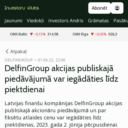
Abonēt
Jaunumi
Viedokļi
Investors Andris
Grāmatas
Pasāk
OMX Baltic
−0,15
%
314,98
OMX Riga
−0,03
%
928,3
cebook
Atpakaļ
Twitter)
DELFINGROUP
01.06.23, 22:06
DelfinGroup akcijas publiskajā
kedIn
piedāvājumā var iegādāties līdz
ail
piektdienai
k
Latvijas finanšu kompānijas DelfinGroup akcijas
publiskajā akcionāru piedāvājumā un par
fiksētu atlaides cenu var iegādāties līdz
piektdienas, 2023. gada 2. jūnija pēcpusdienai.