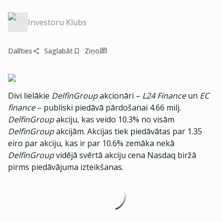
Investoru Klubs
Dalīties
Saglabāt
Ziņo
Divi lielākie
DelfinGroup
akcionāri –
L24 Finance
un
EC
finance
– publiski piedāvā pārdošanai 4.66 milj.
DelfinGroup
akciju, kas veido 10.3% no visām
DelfinGroup
akcijām. Akcijas tiek piedāvātas par 1.35
eiro par akciju, kas ir par 10.6% zemāka nekā
DelfinGroup
vidējā svērtā akciju cena Nasdaq biržā
pirms piedāvājuma izteikšanas.