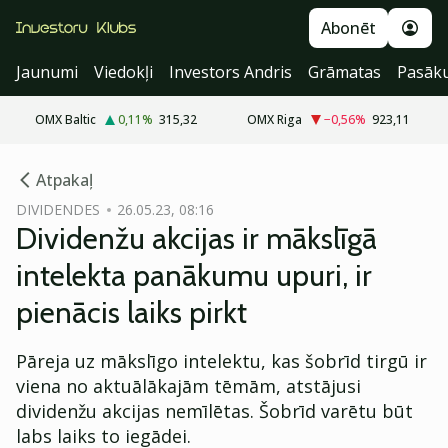
Abonēt
Jaunumi
Viedokļi
Investors Andris
Grāmatas
Pasāk
OMX Baltic
0,11
%
315,32
OMX Riga
−0,56
%
923,11
cebook
Atpakaļ
Twitter)
DIVIDENDES
26.05.23, 08:16
Dividenžu akcijas ir mākslīgā
kedIn
intelekta panākumu upuri, ir
ail
pienācis laiks pirkt
k
Pāreja uz mākslīgo intelektu, kas šobrīd tirgū ir
viena no aktuālākajām tēmām, atstājusi
dividenžu akcijas nemīlētas. Šobrīd varētu būt
labs laiks to iegādei.