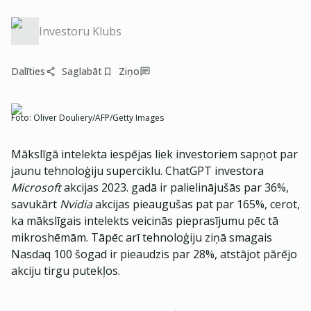
Investoru Klubs
Dalīties
Saglabāt
Ziņo
Foto:
Oliver Douliery/AFP/Getty Images
Mākslīgā intelekta iespējas liek investoriem sapņot par
jaunu tehnoloģiju superciklu. ChatGPT investora
Microsoft
akcijas 2023. gadā ir palielinājušās par 36%,
savukārt
Nvidia
akcijas pieaugušas pat par 165%, cerot,
ka mākslīgais intelekts veicinās pieprasījumu pēc tā
mikroshēmām. Tāpēc arī tehnoloģiju ziņā smagais
Nasdaq 100 šogad ir pieaudzis par 28%, atstājot pārējo
akciju tirgu putekļos.