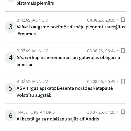
bīstamais piemērs
BIRŽAS JAUNUMI
04.08.26, 23:35
3
Kalve
: Izaugsme nozīmē arī spēju pieņemt sarežģītus
lēmumus
BIRŽAS JAUNUMI
03.08.26, 06:44
4
Storent
kāpina ieņēmumus un gatavojas obligāciju
emisijai
BIRŽAS JAUNUMI
05.08.26, 00:49
5
ASV tirgus apskats: Besenta norādes katapultē
Volstrītu augstāk
INVESTORS ANDRIS
30.07.26, 01:25
6
AI karstā gaisa nolaišanu sajūt arī Andris