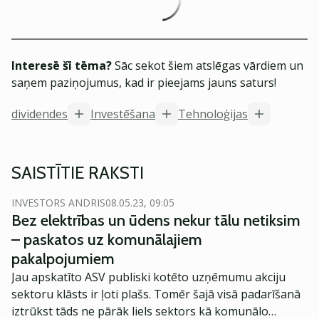
Interesē šī tēma?
Sāc sekot šiem atslēgas vārdiem un
saņem paziņojumus, kad ir pieejams jauns saturs!
dividendes
Investēšana
Tehnoloģijas
SAISTĪTIE RAKSTI
INVESTORS ANDRIS
08.05.23, 09:05
Bez elektrības un ūdens nekur tālu netiksim
– paskatos uz komunālajiem
pakalpojumiem
Jau apskatīto ASV publiski kotēto uzņēmumu akciju
sektoru klāsts ir ļoti plašs. Tomēr šajā visā padarīšanā
iztrūkst tāds ne pārāk liels sektors kā komunālo