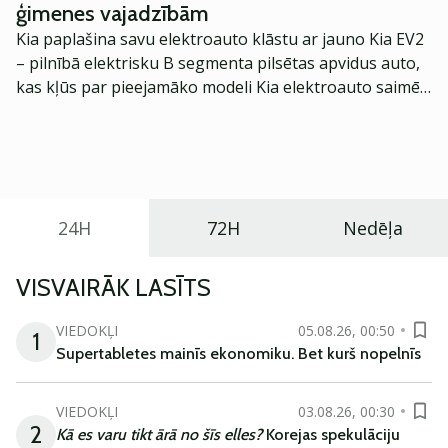
ģimenes vajadzībām
Kia paplašina savu elektroauto klāstu ar jauno Kia EV2
– pilnībā elektrisku B segmenta pilsētas apvidus auto,
kas kļūs par pieejamāko modeli Kia elektroauto saimē
Eiropā. Modelis izstrādāts ar mērķi piedāvāt ģimenēm
praktisku un tehnoloģiski modernu automobili
ikdienas vajadzībām.
24H
72H
Nedēļa
VISVAIRĀK LASĪTS
VIEDOKĻI
05.08.26, 00:50
1
Supertabletes mainīs ekonomiku. Bet kurš nopelnīs
VIEDOKĻI
03.08.26, 00:30
2
Kā es varu tikt ārā no šīs elles?
Korejas spekulāciju