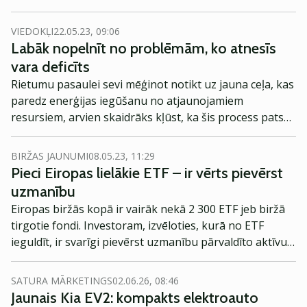
pakalpojumu uzņēmumi. Tas gan nenozīmē, ka šajā
sektorā neslēpjas pievilcīgas un interesantas
VIEDOKĻI
22.05.23, 09:06
ieguldīšanas iespējas.
Labāk nopelnīt no problēmām, ko atnesīs
vara deficīts
Rietumu pasaulei sevi mēģinot notikt uz jauna ceļa, kas
paredz enerģijas iegūšanu no atjaunojamiem
resursiem, arvien skaidrāks kļūst, ka šis process pats
par sevi prasīs milzīgus tradicionālos resursus. Rietumi
lielā daļā gadījumos šos resursus paši iegūt nevēlas, jo
BIRŽAS JAUNUMI
08.05.23, 11:29
šis process ir tālu no sludinātās izpratnes par zaļumu.
Pieci Eiropas lielākie ETF – ir vērts pievērst
Attiecīgi tam seko tas, ka tiek zīmēti arvien lielāki dažu
uzmanību
šim pašam zaļināšanas un elektrifikācijas procesam
Eiropas biržās kopā ir vairāk nekā 2 300 ETF jeb biržā
kritiski nepieciešamo metālu deficīti nākotnē.
tirgotie fondi. Investoram, izvēloties, kurā no ETF
ieguldīt, ir svarīgi pievērst uzmanību pārvaldīto aktīvu
lielumam, tieši tāpēc noderīgs varētu būt apkopojums
par 5 lielākajiem Eiropas fondiem.
SATURA MĀRKETINGS
02.06.26, 08:46
Jaunais Kia EV2: kompakts elektroauto