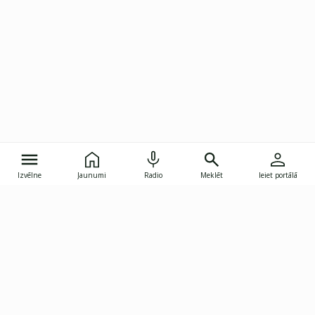
Izvēlne
Jaunumi
Radio
Meklēt
Ieiet portālā
Gunāra Astras iela 8B, Rīga, LV-1082
janis.skupelis@investoruklubs.lv