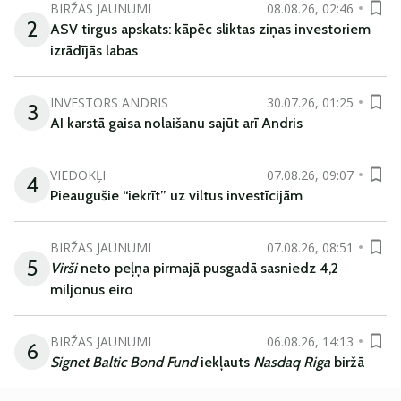
BIRŽAS JAUNUMI
08.08.26, 02:46
2
ASV tirgus apskats: kāpēc sliktas ziņas investoriem
izrādījās labas
INVESTORS ANDRIS
30.07.26, 01:25
3
AI karstā gaisa nolaišanu sajūt arī Andris
VIEDOKĻI
07.08.26, 09:07
4
Pieaugušie “iekrīt” uz viltus investīcijām
BIRŽAS JAUNUMI
07.08.26, 08:51
5
Virši
neto peļņa pirmajā pusgadā sasniedz 4,2
miljonus eiro
BIRŽAS JAUNUMI
06.08.26, 14:13
6
Signet Baltic Bond Fund
iekļauts
Nasdaq Riga
biržā