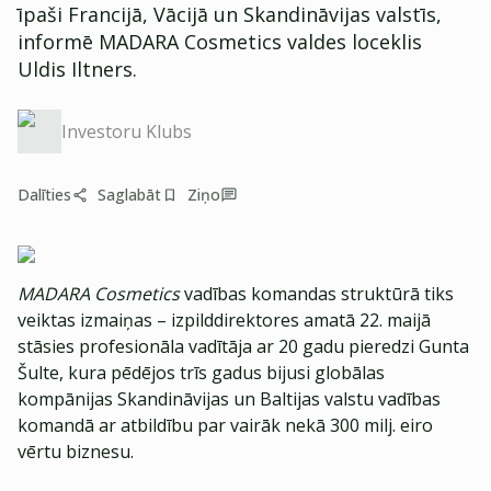
īpaši Francijā, Vācijā un Skandināvijas valstīs,
informē MADARA Cosmetics valdes loceklis
Uldis Iltners.
Investoru Klubs
Dalīties
Saglabāt
Ziņo
MADARA Cosmetics
vadības komandas struktūrā tiks
veiktas izmaiņas – izpilddirektores amatā 22. maijā
stāsies profesionāla vadītāja ar 20 gadu pieredzi Gunta
Šulte, kura pēdējos trīs gadus bijusi globālas
kompānijas Skandināvijas un Baltijas valstu vadības
komandā ar atbildību par vairāk nekā 300 milj. eiro
vērtu biznesu.