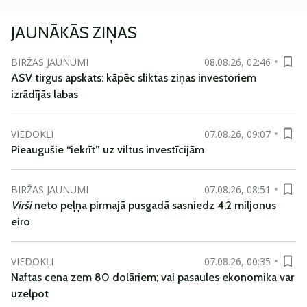
JAUNĀKĀS ZIŅAS
BIRŽAS JAUNUMI
08.08.26, 02:46
ASV tirgus apskats: kāpēc sliktas ziņas investoriem
izrādījās labas
VIEDOKĻI
07.08.26, 09:07
Pieaugušie “iekrīt” uz viltus investīcijām
BIRŽAS JAUNUMI
07.08.26, 08:51
Virši
neto peļņa pirmajā pusgadā sasniedz 4,2 miljonus
eiro
VIEDOKĻI
07.08.26, 00:35
Naftas cena zem 80 dolāriem; vai pasaules ekonomika var
uzelpot