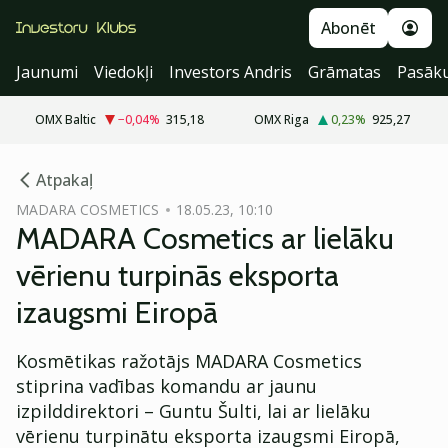
Abonēt
Jaunumi
Viedokļi
Investors Andris
Grāmatas
Pasāk
OMX Baltic
−0,04
%
315,18
OMX Riga
0,23
%
925,27
cebook
Atpakaļ
Twitter)
MADARA COSMETICS
18.05.23, 10:10
MADARA Cosmetics ar lielāku
kedIn
vērienu turpinās eksporta
ail
izaugsmi Eiropā
k
Kosmētikas ražotājs MADARA Cosmetics
stiprina vadības komandu ar jaunu
izpilddirektori – Guntu Šulti, lai ar lielāku
vērienu turpinātu eksporta izaugsmi Eiropā,