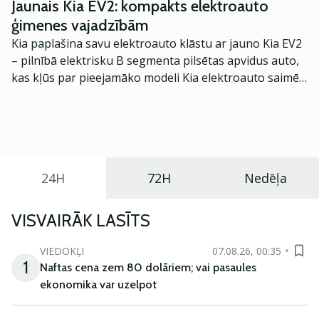
Jaunais Kia EV2: kompakts elektroauto
ģimenes vajadzībām
Kia paplašina savu elektroauto klāstu ar jauno Kia EV2
– pilnībā elektrisku B segmenta pilsētas apvidus auto,
kas kļūs par pieejamāko modeli Kia elektroauto saimē
Eiropā. Modelis izstrādāts ar mērķi piedāvāt ģimenēm
praktisku un tehnoloģiski modernu automobili
ikdienas vajadzībām.
24H
72H
Nedēļa
VISVAIRĀK LASĪTS
VIEDOKĻI
07.08.26, 00:35
1
Naftas cena zem 80 dolāriem; vai pasaules
ekonomika var uzelpot