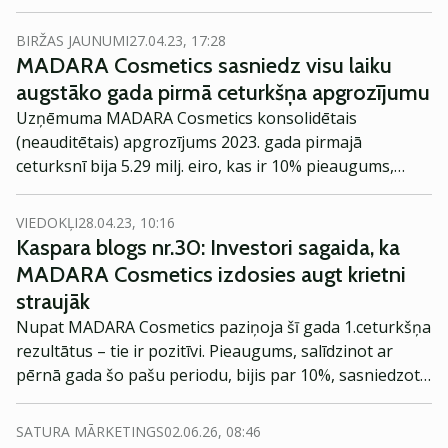
darbību un ikdienu no iekšpuses. Apkopojam
būtiskākās atziņas!
BIRŽAS JAUNUMI
27.04.23, 17:28
MADARA Cosmetics sasniedz visu laiku
augstāko gada pirmā ceturkšņa apgrozījumu
Uzņēmuma MADARA Cosmetics konsolidētais
(neauditētais) apgrozījums 2023. gada pirmajā
ceturksnī bija 5.29 milj. eiro, kas ir 10% pieaugums,
salīdzinot ar attiecīgo periodu 2022. gadā, un ir visu
laiku augstākais pirmā ceturkšņa apgrozījums līdz šim.
VIEDOKĻI
28.04.23, 10:16
Kaspara blogs nr.30: Investori sagaida, ka
MADARA Cosmetics izdosies augt krietni
straujāk
Nupat MADARA Cosmetics paziņoja šī gada 1.ceturkšņa
rezultātus – tie ir pozitīvi. Pieaugums, salīdzinot ar
pērnā gada šo pašu periodu, bijis par 10%, sasniedzot
5.29 milj. eiro apgrozījumu, un ir uzrādīts vēsturiski
augstākais līmenis, kāds uzņēmumam vispār bijis gada
SATURA MĀRKETINGS
02.06.26, 08:46
1.ceturksnī. Tas viss ir ļoti labi un lieliski.