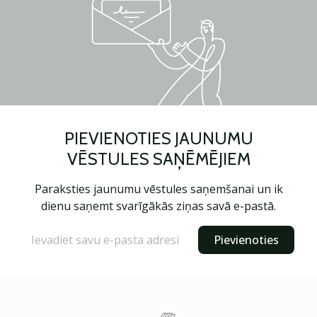
PIEVIENOTIES JAUNUMU
VĒSTULES SAŅĒMĒJIEM
Paraksties jaunumu vēstules saņemšanai un ik
dienu saņemt svarīgākās ziņas savā e-pastā.
Pievienoties