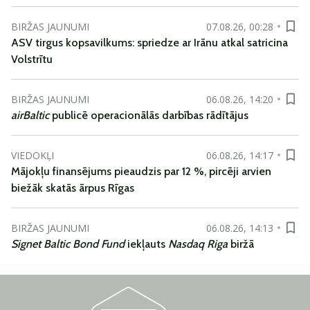
BIRŽAS JAUNUMI
07.08.26, 00:28
ASV tirgus kopsavilkums: spriedze ar Irānu atkal satricina
Volstrītu
BIRŽAS JAUNUMI
06.08.26, 14:20
airBaltic
publicē operacionālās darbības rādītājus
VIEDOKĻI
06.08.26, 14:17
Mājokļu finansējums pieaudzis par 12 %, pircēji arvien
biežāk skatās ārpus Rīgas
BIRŽAS JAUNUMI
06.08.26, 14:13
Signet Baltic Bond Fund
iekļauts
Nasdaq Riga
biržā