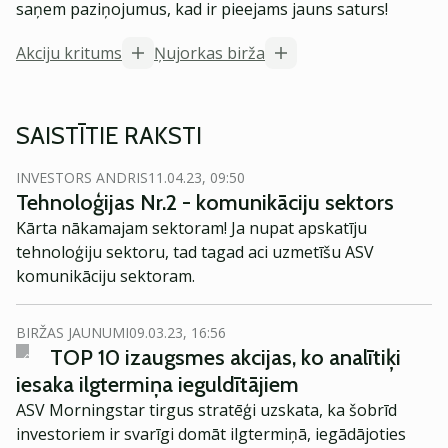
saņem paziņojumus, kad ir pieejams jauns saturs!
Akciju kritums
Ņujorkas birža
SAISTĪTIE RAKSTI
INVESTORS ANDRIS
11.04.23, 09:50
Tehnoloģijas Nr.2 - komunikāciju sektors
Kārta nākamajam sektoram! Ja nupat apskatīju
tehnoloģiju sektoru, tad tagad aci uzmetīšu ASV
komunikāciju sektoram.
BIRŽAS JAUNUMI
09.03.23, 16:56
TOP 10 izaugsmes akcijas, ko analītiķi
iesaka ilgtermiņa ieguldītājiem
ASV Morningstar tirgus stratēģi uzskata, ka šobrīd
investoriem ir svarīgi domāt ilgtermiņā, iegādājoties