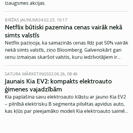
izaugsmes akcijas.
BIRŽAS JAUNUMI
24.02.23, 10:17
Netflix būtiski pazemina cenas vairāk nekā
simts valstīs
Netflix paziņoja, ka samazinās cenas līdz pat 50% vairāk
nekā simts valstīs, ziņo Bloomberg. Galvenokārt gan
cenu izmaiņas skaršot valstis, kuru iedzīvotājiem ir
salīdzinoši zemākie ienākumi.
SATURA MĀRKETINGS
02.06.26, 08:46
Jaunais Kia EV2: kompakts elektroauto
ģimenes vajadzībām
Kia paplašina savu elektroauto klāstu ar jauno Kia EV2
– pilnībā elektrisku B segmenta pilsētas apvidus auto,
kas kļūs par pieejamāko modeli Kia elektroauto saimē
Eiropā. Modelis izstrādāts ar mērķi piedāvāt ģimenēm
praktisku un tehnoloģiski modernu automobili
ikdienas vajadzībām.