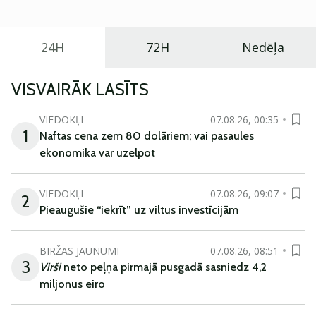
24H
72H
Nedēļa
VISVAIRĀK LASĪTS
VIEDOKĻI
07.08.26, 00:35
1
Naftas cena zem 80 dolāriem; vai pasaules
ekonomika var uzelpot
VIEDOKĻI
07.08.26, 09:07
2
Pieaugušie “iekrīt” uz viltus investīcijām
BIRŽAS JAUNUMI
07.08.26, 08:51
3
Virši
neto peļņa pirmajā pusgadā sasniedz 4,2
miljonus eiro