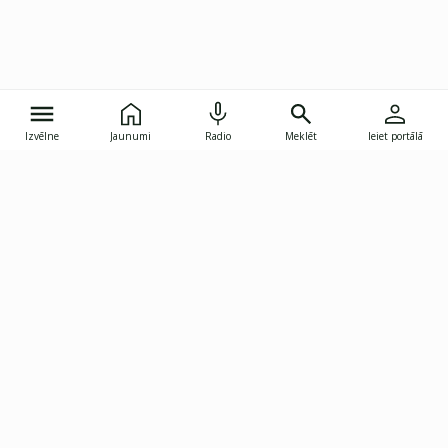
Izvēlne
Jaunumi
Radio
Meklēt
Ieiet portālā
Gunāra Astras iela 8B, Rīga, LV-1082
janis.skupelis@investoruklubs.lv
Abonē
Abonē jaunumus
Reklāma
Publikāciju lietošanas
Vispārējie noteikumi