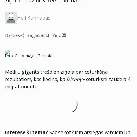
ziņo The Wall Street Journal.
Heli Künnapas
Dalīties
Saglabāt
Ziņo
Foto:
Getty Images/Scanpix
Mediju gigants trešdien ziņoja par ceturkšņa
rezultātiem, kas liecina, ka
Disney+
ceturksnī zaudēja 4
milj. abonentu.
Interesē šī tēma?
Sāc sekot šiem atslēgas vārdiem un