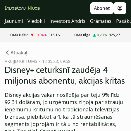
Abonēt
Jaunumi
Viedokļi
Investors Andris
Grāmatas
Pasāk
OMX Baltic
−0,04
%
315,18
OMX Riga
0,23
%
925,27
cebook
Atpakaļ
Twitter)
AKCIJU KRITUMS
12.05.23, 09:58
Disney+ ceturksnī zaudēja 4
kedIn
miljonus abonentu, akcijas krītas
ail
Disney akcijas vakar noslīdēja par teju 9% līdz
k
92.31 dolāram, jo uzņēmums ziņoja par strauju
ieņēmumu kritumu no tradicionālā televīzijas
biznesa, piebilstot arī, ka tā straumēšanas
segments joprojām ir tālu no rentabilitātes,