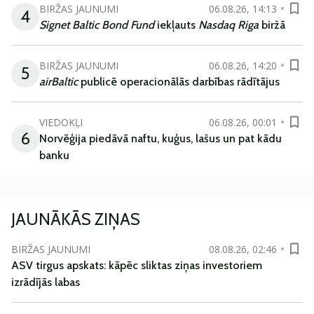
BIRŽAS JAUNUMI
06.08.26, 14:13
4
Signet Baltic Bond Fund
iekļauts
Nasdaq Riga
biržā
BIRŽAS JAUNUMI
06.08.26, 14:20
5
airBaltic
publicē operacionālās darbības rādītājus
VIEDOKĻI
06.08.26, 00:01
6
Norvēģija piedāvā naftu, kuģus, lašus un pat kādu
banku
JAUNĀKĀS ZIŅAS
BIRŽAS JAUNUMI
08.08.26, 02:46
ASV tirgus apskats: kāpēc sliktas ziņas investoriem
izrādījās labas