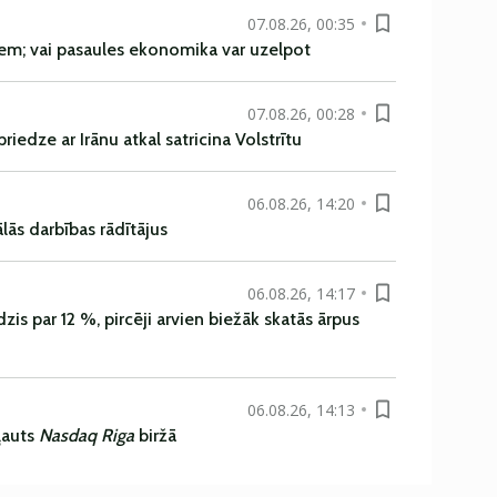
07.08.26, 00:35
em; vai pasaules ekonomika var uzelpot
07.08.26, 00:28
iedze ar Irānu atkal satricina Volstrītu
06.08.26, 14:20
ās darbības rādītājus
06.08.26, 14:17
is par 12 %, pircēji arvien biežāk skatās ārpus
06.08.26, 14:13
ļauts
Nasdaq Riga
biržā