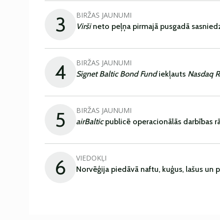
BIRŽAS JAUNUMI
3
Virši
neto peļņa pirmajā pusgadā sasniedz
BIRŽAS JAUNUMI
4
Signet Baltic Bond Fund
iekļauts
Nasdaq R
BIRŽAS JAUNUMI
5
airBaltic
publicē operacionālās darbības rā
VIEDOKĻI
6
Norvēģija piedāvā naftu, kuģus, lašus un 