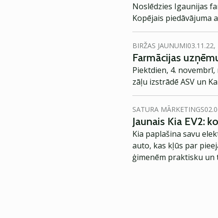
Noslēdzies Igaunijas f
Kopējais piedāvājuma apj
BIRŽAS JAUNUMI
03.11.22,
Farmācijas uzņēmu
Piektdien, 4. novembrī,
zāļu izstrādē ASV un Ka
SATURA MĀRKETINGS
02.0
Jaunais Kia EV2: 
Kia paplašina savu elek
auto, kas kļūs par piee
ģimenēm praktisku un t