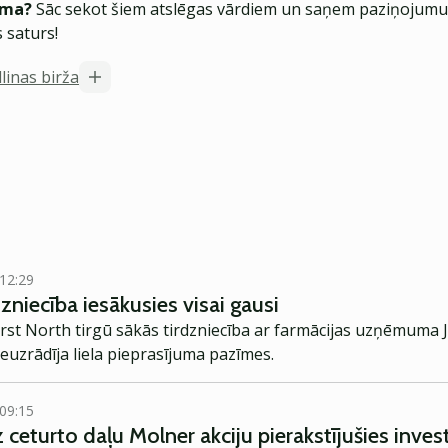
ēma?
Sāc sekot šiem atslēgas vārdiem un saņem paziņojumus
 saturs!
linas birža
 12:29
dzniecība iesākusies visai gausi
First North tirgū sākās tirdzniecība ar farmācijas uzņēmuma J
uzrādīja liela pieprasījuma pazīmes.
 09:15
ceturto daļu Molner akciju pierakstījušies invest