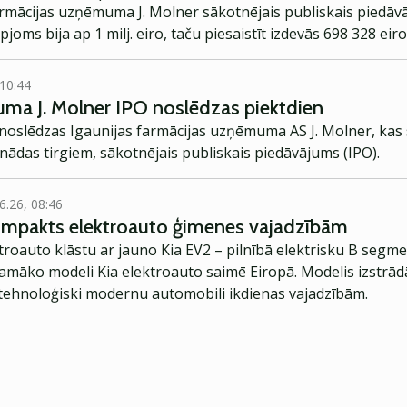
armācijas uzņēmuma J. Molner sākotnējais publiskais piedāvā
oms bija ap 1 milj. eiro, taču piesaistīt izdevās 698 328 eiro
 10:44
ma J. Molner IPO noslēdzas piektdien
 noslēdzas Igaunijas farmācijas uzņēmuma AS J. Molner, kas 
nādas tirgiem, sākotnējais publiskais piedāvājums (IPO).
6.26, 08:46
kompakts elektroauto ģimenes vajadzībām
troauto klāstu ar jauno Kia EV2 – pilnībā elektrisku B segme
jamāko modeli Kia elektroauto saimē Eiropā. Modelis izstrād
ehnoloģiski modernu automobili ikdienas vajadzībām.