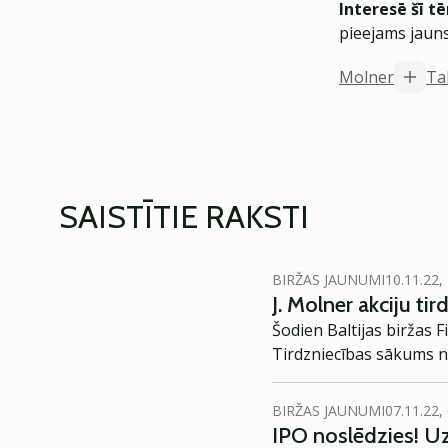
Interesē šī t
pieejams jauns
Molner
Tal
SAISTĪTIE RAKSTI
BIRŽAS JAUNUMI
10.11.22,
J. Molner akciju tir
Šodien Baltijas biržas 
Tirdzniecības sākums ne
BIRŽAS JAUNUMI
07.11.22,
IPO noslēdzies! Uz 