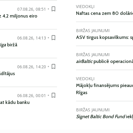
VIEDOKĻI
07.08.26, 08:51
Naftas cena zem 80 dolāri
 4,2 miljonus eiro
BIRŽAS JAUNUMI
ASV tirgus kopsavilkums: spr
06.08.26, 14:13
iga
biržā
BIRŽAS JAUNUMI
airBaltic
publicē operacionāl
06.08.26, 14:20
dītājus
VIEDOKĻI
Mājokļu finansējums pieaudz
Rīgas
06.08.26, 00:01
pat kādu banku
BIRŽAS JAUNUMI
Signet Baltic Bond Fund
iek