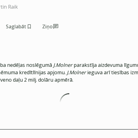
tin Raik
Saglabāt
Ziņo
rba nedēļas noslēgumā
J.Molner
parakstīja aizdevuma līgum
zņēmuma kredītlīnijas apjomu.
J.Molner
ieguva arī tiesības iz
veno daļu 2 milj. dolāru apmērā.