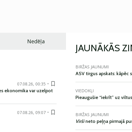
Nedēļa
JAUNĀKĀS Z
BIRŽAS JAUNUMI
ASV tirgus apskats: kāpēc s
07.08.26, 00:35
VIEDOKĻI
es ekonomika var uzelpot
Pieaugušie “iekrīt” uz viltu
07.08.26, 09:07
BIRŽAS JAUNUMI
Virši
neto peļņa pirmajā pu