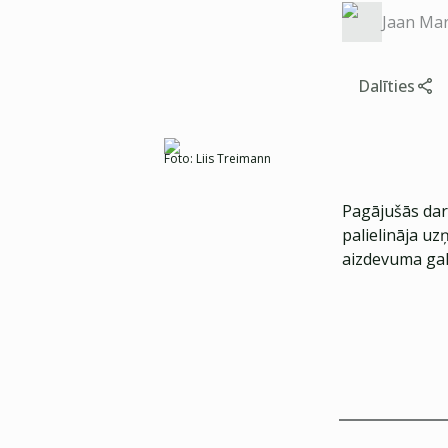
Jaan Mar
Dalīties
Foto:
Liis Treimann
Pagājušās da
palielināja u
aizdevuma gal