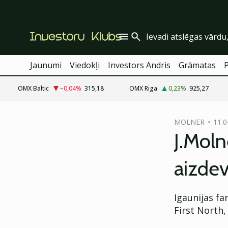
Jaunumi
Viedokļi
Investors Andris
Grāmatas
OMX Baltic
−0,04
%
315,18
OMX Riga
0,23
%
925,27
cebook
MOLNER
11.0
Twitter)
J.Moln
kedIn
aizde
ail
k
Igaunijas fa
First North,