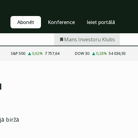
Pašapkalpošanās
Abonēt
Abonēt
Konference
Ieiet portālā
Mans Investoru Klubs
S&P 500
0,62
%
7 757,64
DOW 30
0,28
%
54 036,93
u
jā biržā