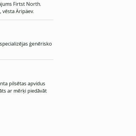
jums Firtst North.
, vēsta Äripäev.
specializējas ģenērisko
nta pilsētas apvidus
āts ar mērķi piedāvāt