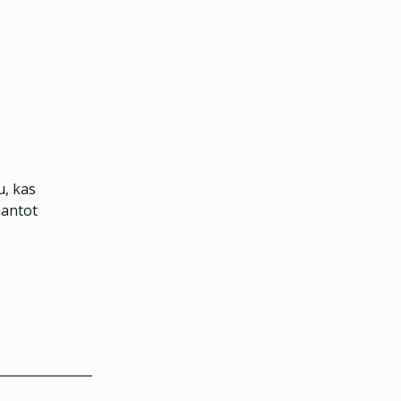
u, kas
mantot