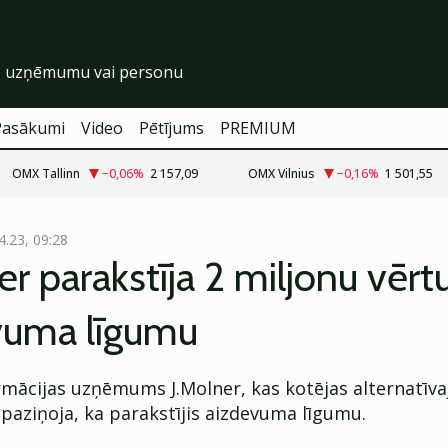
Pasākumi
Video
Pētījums
PREMIUM
OMX Tallinn
−0,06
%
2 157,09
OMX Vilnius
−0,16
%
1 501,55
4.23, 09:28
er parakstīja 2 miljonu vērt
vuma līgumu
rmācijas uzņēmums J.Molner, kas kotējas alternatīva
 paziņoja, ka parakstījis aizdevuma līgumu.