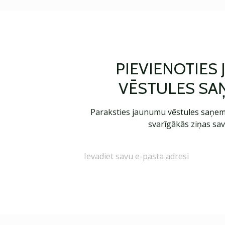
PIEVIENOTIES
VĒSTULES SA
Paraksties jaunumu vēstules saņem
svarīgākās ziņas sav