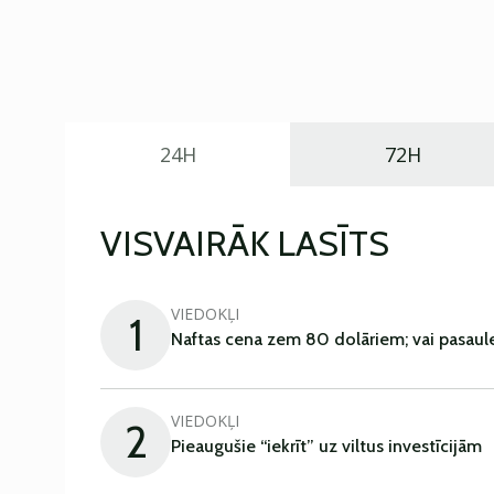
24H
72H
VISVAIRĀK LASĪTS
VIEDOKĻI
1
Naftas cena zem 80 dolāriem; vai pasaul
VIEDOKĻI
2
Pieaugušie “iekrīt” uz viltus investīcijām