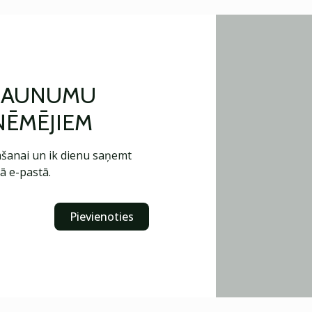
 JAUNUMU
ŅĒMĒJIEM
šanai un ik dienu saņemt
ā e-pastā.
Pievienoties