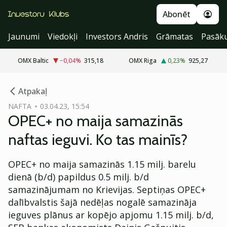
Abonēt
Jaunumi
Viedokļi
Investors Andris
Grāmatas
Pasāk
OMX Baltic
−0,04
%
315,18
OMX Riga
0,23
%
925,27
cebook
Atpakaļ
Twitter)
NAFTA
03.04.23, 15:54
OPEC+ no maija samazinās
kedIn
naftas ieguvi. Ko tas mainīs?
ail
OPEC+ no maija samazinās 1.15 milj. barelu
k
dienā (b/d) papildus 0.5 milj. b/d
samazinājumam no Krievijas. Septiņas OPEC+
dalībvalstis šajā nedēļas nogalē samazināja
ieguves plānus ar kopējo apjomu 1.15 milj. b/d,