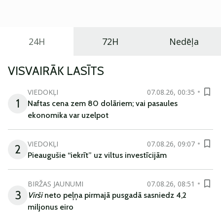
ikdienas vajadzībām.
24H
72H
Nedēļa
VISVAIRĀK LASĪTS
VIEDOKĻI
07.08.26, 00:35
1
Naftas cena zem 80 dolāriem; vai pasaules
ekonomika var uzelpot
VIEDOKĻI
07.08.26, 09:07
2
Pieaugušie “iekrīt” uz viltus investīcijām
BIRŽAS JAUNUMI
07.08.26, 08:51
3
Virši
neto peļņa pirmajā pusgadā sasniedz 4,2
miljonus eiro