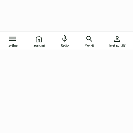
Izvēlne
Jaunumi
Radio
Meklēt
Ieiet portālā
Gunāra Astras iela 8B, Rīga, LV-1082
janis.skupelis@investoruklubs.lv
Abonē
Abonē jaunumus
Reklāma