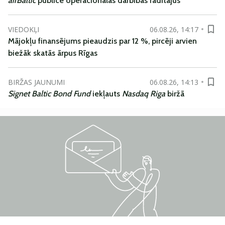
airBaltic
publicē operacionālās darbības rādītājus
VIEDOKĻI
06.08.26, 14:17
Mājokļu finansējums pieaudzis par 12 %, pircēji arvien
biežāk skatās ārpus Rīgas
BIRŽAS JAUNUMI
06.08.26, 14:13
Signet Baltic Bond Fund
iekļauts
Nasdaq Riga
biržā