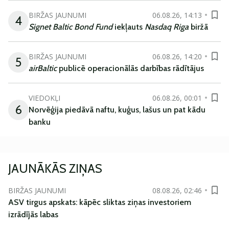
BIRŽAS JAUNUMI
06.08.26, 14:13
4
Signet Baltic Bond Fund
iekļauts
Nasdaq Riga
biržā
BIRŽAS JAUNUMI
06.08.26, 14:20
5
airBaltic
publicē operacionālās darbības rādītājus
VIEDOKĻI
06.08.26, 00:01
6
Norvēģija piedāvā naftu, kuģus, lašus un pat kādu
banku
JAUNĀKĀS ZIŅAS
BIRŽAS JAUNUMI
08.08.26, 02:46
ASV tirgus apskats: kāpēc sliktas ziņas investoriem
izrādījās labas