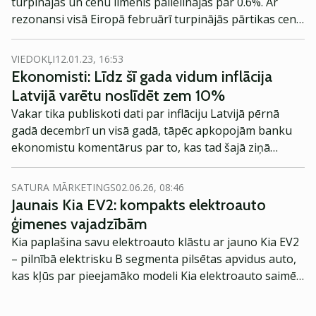
turpinājās un cenu līmenis palielinājās par 0.6%. Ar
rezonansi visā Eiropā februārī turpinājās pārtikas cenu
pieaugums. Aktuālos datus komentē Dainis Gašpuitis,
Ekonomists, SEB banka.
VIEDOKĻI
12.01.23, 16:53
Ekonomisti: Līdz šī gada vidum inflācija
Latvijā varētu noslīdēt zem 10%
Vakar tika publiskoti dati par inflāciju Latvijā pērnā
gadā decembrī un visā gadā, tāpēc apkopojām banku
ekonomistu komentārus par to, kas tad šajā ziņā
gaidāms tālāk un vai šogad inflācija mazināsies.
SATURA MĀRKETINGS
02.06.26, 08:46
Jaunais Kia EV2: kompakts elektroauto
ģimenes vajadzībām
Kia paplašina savu elektroauto klāstu ar jauno Kia EV2
– pilnībā elektrisku B segmenta pilsētas apvidus auto,
kas kļūs par pieejamāko modeli Kia elektroauto saimē
Eiropā. Modelis izstrādāts ar mērķi piedāvāt ģimenēm
praktisku un tehnoloģiski modernu automobili