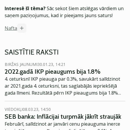
Interesē šī tēma?
Sāc sekot šiem atslēgas vārdiem un
saņem paziņojumus, kad ir pieejams jauns saturs!
Nafta
SAISTĪTIE RAKSTI
BIRŽAS JAUNUMI
30.01.23, 14:21
2022.gadā IKP pieaugums bija 1.8%
4. ceturksnī IKP pieauga par 0.3%, savukārt salīdzinot
ar 2021.gada 4. ceturksni, tas saglabājās iepriekšējā
gada līmeni. Rezultātā pērn IKP pieaugums bija 1.8%
apmērā, ziņo Centrālā statistikas pārvalde.
VIEDOKĻI
08.03.23, 14:50
SEB banka: Inflācijai turpmāk jākrīt straujāk
Februārī, salīdzinot ar janvāri cenu pieauguma inerce