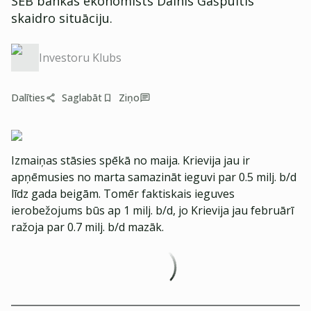
SEB bankas ekonomists Dainis Gašpuitis
skaidro situāciju.
Investoru Klubs
Dalīties
Saglabāt
Ziņo
Izmaiņas stāsies spēkā no maija. Krievija jau ir
apņēmusies no marta samazināt ieguvi par 0.5 milj. b/d
līdz gada beigām. Tomēr faktiskais ieguves
ierobežojums būs ap 1 milj. b/d, jo Krievija jau februārī
ražoja par 0.7 milj. b/d mazāk.