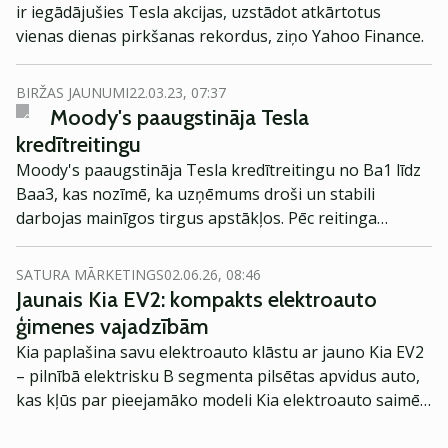
ir iegādājušies Tesla akcijas, uzstādot atkārtotus
vienas dienas pirkšanas rekordus, ziņo Yahoo Finance.
BIRŽAS JAUNUMI
22.03.23, 07:37
Moody's paaugstināja Tesla
kredītreitingu
Moody's paaugstināja Tesla kredītreitingu no Ba1 līdz
Baa3, kas nozīmē, ka uzņēmums droši un stabili
darbojas mainīgos tirgus apstākļos. Pēc reitinga
paaugstināšanas Tesla akcijas pieauga par teju 8%.
SATURA MĀRKETINGS
02.06.26, 08:46
Jaunais Kia EV2: kompakts elektroauto
ģimenes vajadzībām
Kia paplašina savu elektroauto klāstu ar jauno Kia EV2
– pilnībā elektrisku B segmenta pilsētas apvidus auto,
kas kļūs par pieejamāko modeli Kia elektroauto saimē
Eiropā. Modelis izstrādāts ar mērķi piedāvāt ģimenēm