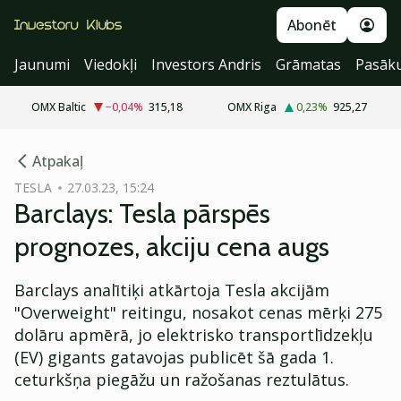
Abonēt
Jaunumi
Viedokļi
Investors Andris
Grāmatas
Pasāk
OMX Baltic
−0,04
%
315,18
OMX Riga
0,23
%
925,27
cebook
Atpakaļ
Twitter)
TESLA
27.03.23, 15:24
Barclays: Tesla pārspēs
kedIn
prognozes, akciju cena augs
ail
Barclays analītiķi atkārtoja Tesla akcijām
k
"Overweight" reitingu, nosakot cenas mērķi 275
dolāru apmērā, jo elektrisko transportlīdzekļu
(EV) gigants gatavojas publicēt šā gada 1.
ceturkšņa piegāžu un ražošanas reztulātus.