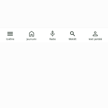
Izvēlne
Jaunumi
Radio
Meklēt
Ieiet portālā
Gunāra Astras iela 8B, Rīga, LV-1082
janis.skupelis@investoruklubs.lv
Abonē
Abonē jaunumus
Reklāma