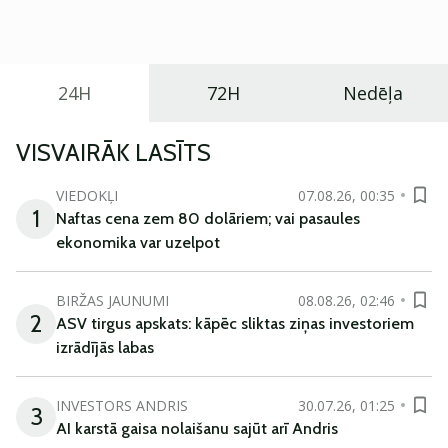
praktisku un tehnoloģiski modernu automobili
ikdienas vajadzībām.
24H
72H
Nedēļa
VISVAIRĀK LASĪTS
VIEDOKĻI
07.08.26, 00:35
1
Naftas cena zem 80 dolāriem; vai pasaules
ekonomika var uzelpot
BIRŽAS JAUNUMI
08.08.26, 02:46
2
ASV tirgus apskats: kāpēc sliktas ziņas investoriem
izrādījās labas
INVESTORS ANDRIS
30.07.26, 01:25
3
AI karstā gaisa nolaišanu sajūt arī Andris