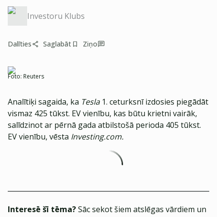
Investoru Klubs
Dalīties
Saglabāt
Ziņo
Foto:
Reuters
Analītiķi sagaida, ka
Tesla
1. ceturksnī izdosies piegādāt
vismaz 425 tūkst. EV vienību, kas būtu krietni vairāk,
salīdzinot ar pērnā gada atbilstošā perioda 405 tūkst.
EV vienību, vēsta
Investing.com.
Interesē šī tēma?
Sāc sekot šiem atslēgas vārdiem un