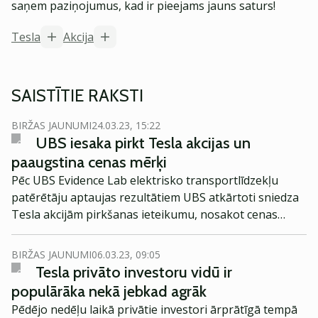
saņem paziņojumus, kad ir pieejams jauns saturs!
Tesla
Akcija
SAISTĪTIE RAKSTI
BIRŽAS JAUNUMI
24.03.23, 15:22
UBS iesaka pirkt Tesla akcijas un
paaugstina cenas mērķi
Pēc UBS Evidence Lab elektrisko transportlīdzekļu
patērētāju aptaujas rezultātiem UBS atkārtoti sniedza
Tesla akcijām pirkšanas ieteikumu, nosakot cenas
mērķi 220 dolāru apmērā.
BIRŽAS JAUNUMI
06.03.23, 09:05
Tesla privāto investoru vidū ir
populārāka nekā jebkad agrāk
Pēdējo nedēļu laikā privātie investori ārprātīgā tempā