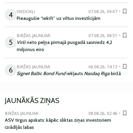
VIEDOKĻI
07.08.26, 09:07
4
Pieaugušie “iekrīt” uz viltus investīcijām
BIRŽAS JAUNUMI
07.08.26, 08:51
5
Virši
neto peļņa pirmajā pusgadā sasniedz 4,2
miljonus eiro
BIRŽAS JAUNUMI
06.08.26, 14:13
6
Signet Baltic Bond Fund
iekļauts
Nasdaq Riga
biržā
JAUNĀKĀS ZIŅAS
BIRŽAS JAUNUMI
08.08.26, 02:46
ASV tirgus apskats: kāpēc sliktas ziņas investoriem
izrādījās labas