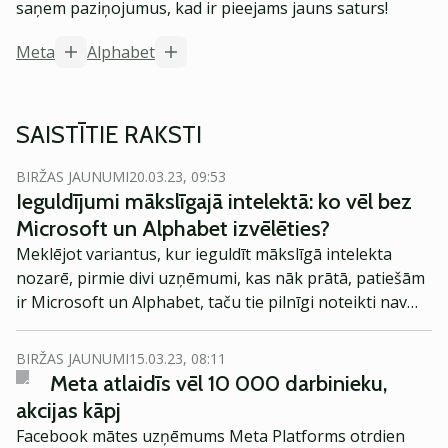
saņem paziņojumus, kad ir pieejams jauns saturs!
Meta
Alphabet
SAISTĪTIE RAKSTI
BIRŽAS JAUNUMI
20.03.23, 09:53
Ieguldījumi mākslīgajā intelektā: ko vēl bez
Microsoft un Alphabet izvēlēties?
Meklējot variantus, kur ieguldīt mākslīgā intelekta
nozarē, pirmie divi uzņēmumi, kas nāk prātā, patiešām
ir Microsoft un Alphabet, taču tie pilnīgi noteikti nav
vienīgie. Mākslīgais intelekts ir aktuālā joma, taču
investoriem vienlaikus jābūt arī piesardzīgiem, lai
BIRŽAS JAUNUMI
15.03.23, 08:11
izvairītos no ieguldīšanas uzņēmumos, kas tikai
Meta atlaidīs vēl 10 000 darbinieku,
izmanto situāciju, nevis ir orientēti uz ilgtermiņa
akcijas kāpj
biznesu, brīdina Verslo Žinios.
Facebook mātes uzņēmums Meta Platforms otrdien