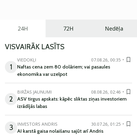
praktisku un tehnoloģiski modernu automobili
ikdienas vajadzībām.
24H
72H
Nedēļa
VISVAIRĀK LASĪTS
VIEDOKĻI
07.08.26, 00:35
1
Naftas cena zem 80 dolāriem; vai pasaules
ekonomika var uzelpot
BIRŽAS JAUNUMI
08.08.26, 02:46
2
ASV tirgus apskats: kāpēc sliktas ziņas investoriem
izrādījās labas
INVESTORS ANDRIS
30.07.26, 01:25
3
AI karstā gaisa nolaišanu sajūt arī Andris