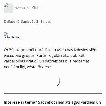
Investoru Klubs
Dalīties
Saglabāt
Ziņo
Foto:
Reuters
DUH
paziņojumā norādīja, ka
Meta
nav izdevies slēgt
Facebook
grupas, kurās regulāri tika publicēti
vardarbības draudi, un dažreiz tās bija redzamas
nedēļām ilgi, vēsta
Reuters
.
Interesē šī tēma?
Sāc sekot šiem atslēgas vārdiem un