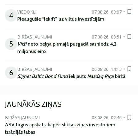
VIEDOKĻI
07.08.26, 09:07
4
Pieaugušie “iekrīt” uz viltus investīcijām
BIRŽAS JAUNUMI
07.08.26, 08:51
5
Virši
neto peļņa pirmajā pusgadā sasniedz 4,2
miljonus eiro
BIRŽAS JAUNUMI
06.08.26, 14:13
6
Signet Baltic Bond Fund
iekļauts
Nasdaq Riga
biržā
JAUNĀKĀS ZIŅAS
BIRŽAS JAUNUMI
08.08.26, 02:46
ASV tirgus apskats: kāpēc sliktas ziņas investoriem
izrādījās labas