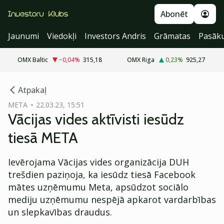
Abonēt
Jaunumi
Viedokļi
Investors Andris
Grāmatas
Pasāk
OMX Baltic
−0,04
%
315,18
OMX Riga
0,23
%
925,27
cebook
Atpakaļ
Twitter)
META
22.03.23, 15:51
Vācijas vides aktīvisti iesūdz
kedIn
tiesā META
ail
Ievērojama Vācijas vides organizācija DUH
k
trešdien paziņoja, ka iesūdz tiesā Facebook
mātes uzņēmumu Meta, apsūdzot sociālo
mediju uzņēmumu nespējā apkarot vardarbības
un slepkavības draudus.