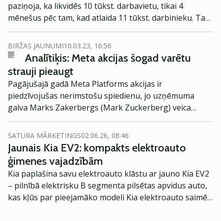
paziņoja, ka likvidēs 10 tūkst. darbavietu, tikai 4
mēnešus pēc tam, kad atlaida 11 tūkst. darbinieku. Tas
ir pirmais Big Tech uzņēmums, kas paziņoja par otro
masveida atlaišanas kārtu, vēsta Reuters.
BIRŽAS JAUNUMI
10.03.23, 16:56
Analītiķis: Meta akcijas šogad varētu
strauji pieaugt
Pagājušajā gadā Meta Platforms akcijas ir
piedzīvojušas nerimstošu spiedienu, jo uzņēmuma
galva Marks Zakerbergs (Mark Zuckerberg) veica
donkihotiskus meklējumus, lai izstrādātu nākamo lielo
atklājumu. Taču šogad varētu būt gaidāma lielāka
SATURA MĀRKETINGS
02.06.26, 08:46
stabilitāte un akcijām gaidāms turpmāks kāpums.
Jaunais Kia EV2: kompakts elektroauto
ģimenes vajadzībām
Kia paplašina savu elektroauto klāstu ar jauno Kia EV2
– pilnībā elektrisku B segmenta pilsētas apvidus auto,
kas kļūs par pieejamāko modeli Kia elektroauto saimē
Eiropā. Modelis izstrādāts ar mērķi piedāvāt ģimenēm