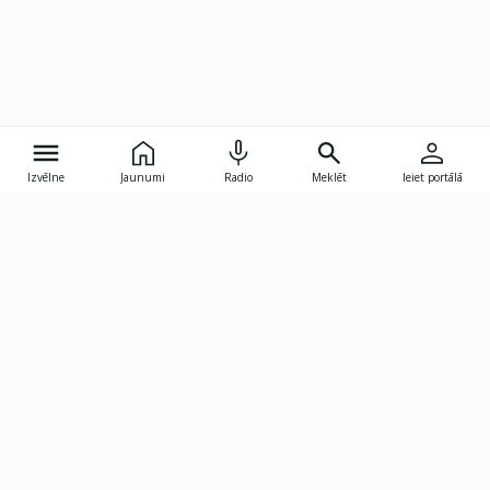
Izvēlne
Jaunumi
Radio
Meklēt
Ieiet portālā
Gunāra Astras iela 8B, Rīga, LV-1082
janis.skupelis@investoruklubs.lv
Abonē
Abonē jaunumus
Reklāma