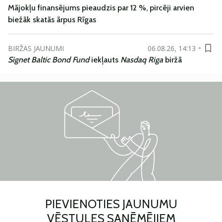
Mājokļu finansējums pieaudzis par 12 %, pircēji arvien
biežāk skatās ārpus Rīgas
BIRŽAS JAUNUMI
06.08.26, 14:13
Signet Baltic Bond Fund
iekļauts
Nasdaq Riga
biržā
PIEVIENOTIES JAUNUMU
VĒSTULES SAŅĒMĒJIEM