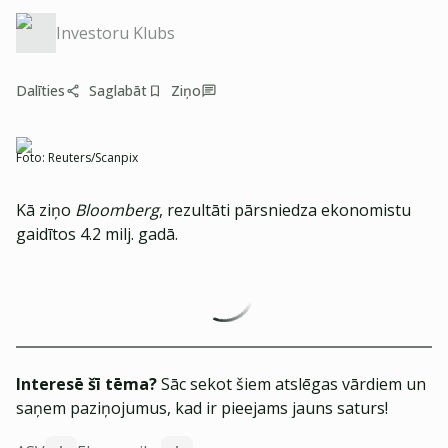
Investoru Klubs
Dalīties
Saglabāt
Ziņo
Foto:
Reuters/Scanpix
Kā ziņo
Bloomberg
, rezultāti pārsniedza ekonomistu
gaidītos 4.2 milj. gadā.
Interesē šī tēma?
Sāc sekot šiem atslēgas vārdiem un
saņem paziņojumus, kad ir pieejams jauns saturs!