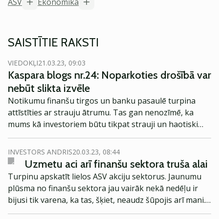
ASV
Ekonomika
SAISTĪTIE RAKSTI
VIEDOKĻI
21.03.23, 09:03
Kaspara blogs nr.24: Noparkoties drošībā var
nebūt slikta izvēle
Notikumu finanšu tirgos un banku pasaulē turpina
attīstīties ar strauju ātrumu. Tas gan nenozīmē, ka
mums kā investoriem būtu tikpat strauji un haotiski
jāmētājas ar saviem lēmumiem un investīcijām.
INVESTORS ANDRIS
20.03.23, 08:44
Uzmetu aci arī finanšu sektora truša alai
Turpinu apskatīt lielos ASV akciju sektorus. Jaunumu
plūsma no finanšu sektora jau vairāk nekā nedēļu ir
bijusi tik varena, ka tas, šķiet, neaudz šūpojis arī mani.
ASV sākušas bankrotēt palielas (bet ne pārāk) bankas,