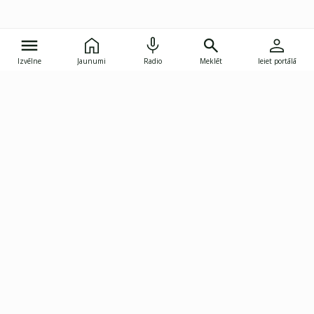
Izvēlne
Jaunumi
Radio
Meklēt
Ieiet portālā
Gunāra Astras iela 8B, Rīga, LV-1082
janis.skupelis@investoruklubs.lv
Abonē
Abonē jaunumus
Reklāma
Publikāciju lietošanas
Vispārējie noteikumi
tiesības
Privātuma politika
Pārtraukt abonēšanu