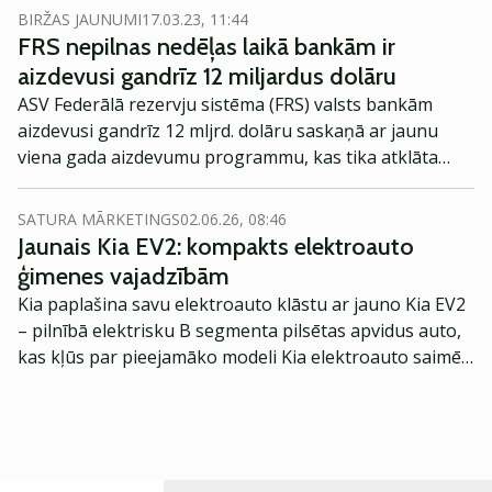
un arī Eiropā likās, ka tuvāko dienu jautājums būs
BIRŽAS JAUNUMI
17.03.23, 11:44
Credit Suisse aiziešana pa burbuli. Lai nu kā – šoreiz,
FRS nepilnas nedēļas laikā bankām ir
droši vien ietekmējoties arī no vispārējās ažiotāžas,
aizdevusi gandrīz 12 miljardus dolāru
izlēmu paskatīties uz ASV finanšu sektoru.
ASV Federālā rezervju sistēma (FRS) valsts bankām
aizdevusi gandrīz 12 mljrd. dolāru saskaņā ar jaunu
viena gada aizdevumu programmu, kas tika atklāta
svētdien, jo valdība sāka mazināt spriedzi finanšu
sistēmā pēc Silīcija ielejas bankas sabrukuma, ziņo
SATURA MĀRKETINGS
02.06.26, 08:46
Lietuvas medijs Verslo Žinios.
Jaunais Kia EV2: kompakts elektroauto
ģimenes vajadzībām
Kia paplašina savu elektroauto klāstu ar jauno Kia EV2
– pilnībā elektrisku B segmenta pilsētas apvidus auto,
kas kļūs par pieejamāko modeli Kia elektroauto saimē
Eiropā. Modelis izstrādāts ar mērķi piedāvāt ģimenēm
praktisku un tehnoloģiski modernu automobili
ikdienas vajadzībām.