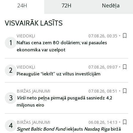
24H
72H
Nedēļa
VISVAIRĀK LASĪTS
VIEDOKĻI
07.08.26, 00:35
1
Naftas cena zem 80 dolāriem; vai pasaules
ekonomika var uzelpot
VIEDOKĻI
07.08.26, 09:07
2
Pieaugušie “iekrīt” uz viltus investīcijām
BIRŽAS JAUNUMI
07.08.26, 08:51
3
Virši
neto peļņa pirmajā pusgadā sasniedz 4,2
miljonus eiro
BIRŽAS JAUNUMI
06.08.26, 14:13
4
Signet Baltic Bond Fund
iekļauts
Nasdaq Riga
biržā