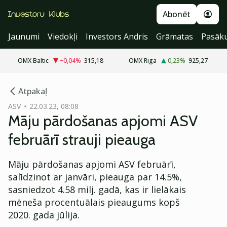
Abonēt
Jaunumi
Viedokļi
Investors Andris
Grāmatas
Pasāk
OMX Baltic
−0,04
%
315,18
OMX Riga
0,23
%
925,27
cebook
Atpakaļ
Twitter)
ASV
22.03.23, 08:08
Māju pārdošanas apjomi ASV
kedIn
februārī strauji pieauga
ail
Māju pārdošanas apjomi ASV februārī,
k
salīdzinot ar janvāri, pieauga par 14.5%,
sasniedzot 4.58 milj. gadā, kas ir lielākais
mēneša procentuālais pieaugums kopš
2020. gada jūlija.