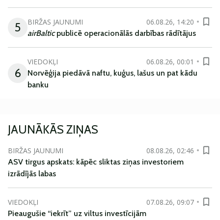
BIRŽAS JAUNUMI
06.08.26, 14:20
5
airBaltic
publicē operacionālās darbības rādītājus
VIEDOKĻI
06.08.26, 00:01
6
Norvēģija piedāvā naftu, kuģus, lašus un pat kādu
banku
JAUNĀKĀS ZIŅAS
BIRŽAS JAUNUMI
08.08.26, 02:46
ASV tirgus apskats: kāpēc sliktas ziņas investoriem
izrādījās labas
VIEDOKĻI
07.08.26, 09:07
Pieaugušie “iekrīt” uz viltus investīcijām