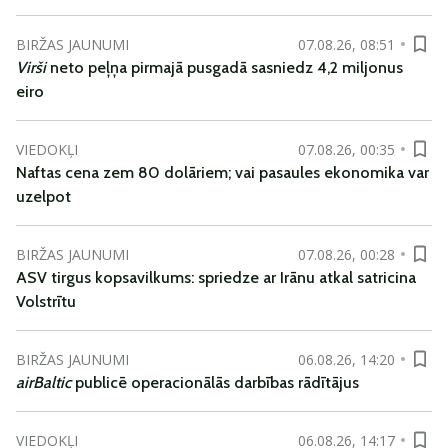
BIRŽAS JAUNUMI
07.08.26, 08:51
Virši
neto peļņa pirmajā pusgadā sasniedz 4,2 miljonus
eiro
VIEDOKĻI
07.08.26, 00:35
Naftas cena zem 80 dolāriem; vai pasaules ekonomika var
uzelpot
BIRŽAS JAUNUMI
07.08.26, 00:28
ASV tirgus kopsavilkums: spriedze ar Irānu atkal satricina
Volstrītu
BIRŽAS JAUNUMI
06.08.26, 14:20
airBaltic
publicē operacionālās darbības rādītājus
VIEDOKĻI
06.08.26, 14:17