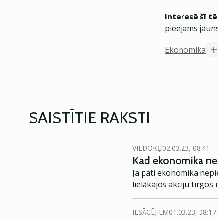
Interesē šī t
pieejams jauns
Ekonomika
SAISTĪTIE RAKSTI
VIEDOKĻI
02.03.23, 08:41
Kad ekonomika nep
Ja pati ekonomika nepie
lielākajos akciju tirgo
IESĀCĒJIEM
01.03.23, 08:17