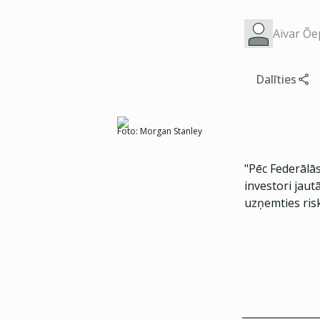
Aivar Õe
Dalīties
Foto:
Morgan Stanley
"Pēc Federālā
investori jautā
uzņemties risk