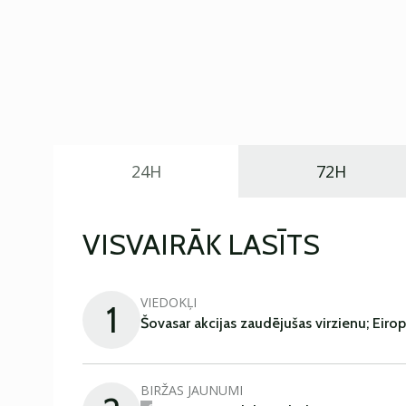
24H
72H
VISVAIRĀK LASĪTS
VIEDOKĻI
1
Šovasar akcijas zaudējušas virzienu; Eiro
BIRŽAS JAUNUMI