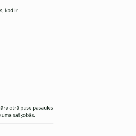
, kad ir
ruāra otrā puse pasaules
sākuma sašķobās.