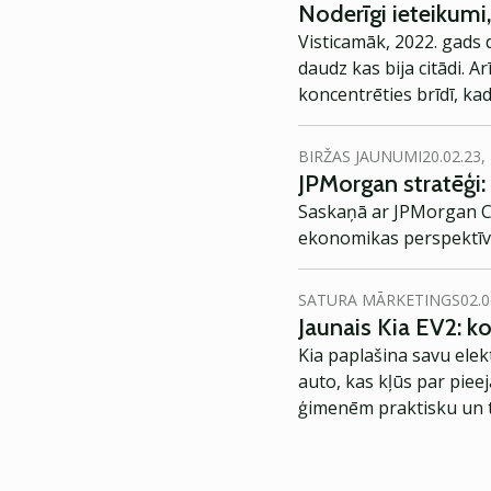
Noderīgi ieteikumi,
Visticamāk, 2022. gads 
daudz kas bija citādi. 
koncentrēties brīdī, ka
noderīgākās atziņas, ko
BIRŽAS JAUNUMI
20.02.23,
JPMorgan stratēģi: a
Saskaņā ar JPMorgan Cha
ekonomikas perspektīvā
SATURA MĀRKETINGS
02.0
Jaunais Kia EV2: 
Kia paplašina savu elek
auto, kas kļūs par piee
ģimenēm praktisku un t