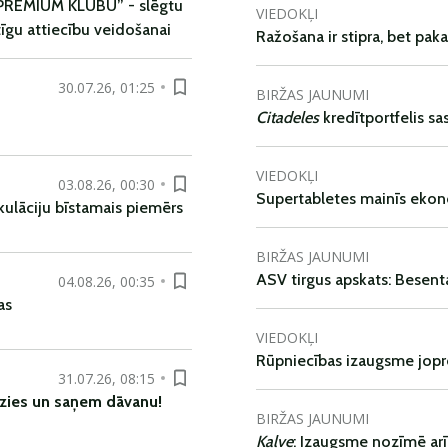
u PREMIUM KLUBU” - slēgtu
VIEDOKĻI
gu attiecību veidošanai
Ražošana ir stipra, bet pak
30.07.26, 01:25
BIRŽAS JAUNUMI
Citadeles
kredītportfelis s
VIEDOKĻI
03.08.26, 00:30
Supertabletes mainīs ekon
kulāciju bīstamais piemērs
BIRŽAS JAUNUMI
ASV tirgus apskats: Besent
04.08.26, 00:35
as
VIEDOKĻI
Rūpniecības izaugsme jop
31.07.26, 08:15
zies un
saņem
dāvanu
!
BIRŽAS JAUNUMI
Kalve
: Izaugsme nozīmē ar