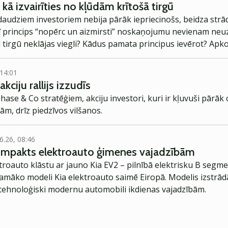
 kā izvairīties no kļūdām krītošā tirgū
daudziem investoriem nebija pārāk iepriecinošs, beidza strād
Arī princips “nopērc un aizmirsti” noskaņojumu nevienam neu
d tirgū neklājas viegli? Kādus pamata principus ievērot? Ap
 apkopojuši Igaunijas kolēģi no Äripäev.
 14:01
kciju rallijs izzudīs
se & Co stratēģiem, akciju investori, kuri ir kļuvuši pārāk 
m, drīz piedzīvos vilšanos.
6.26, 08:46
kompakts elektroauto ģimenes vajadzībām
troauto klāstu ar jauno Kia EV2 – pilnībā elektrisku B segme
jamāko modeli Kia elektroauto saimē Eiropā. Modelis izstrād
ehnoloģiski modernu automobili ikdienas vajadzībām.