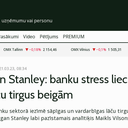
Pasākumi
Video
Pētījums
PREMIUM
OMX Tallinn
−0,18
%
2 154,46
OMX Vilnius
−0,1
%
1 505,31
21.03.23, 08:34
 Stanley: banku stress liec
ču tirgus beigām
ku sektorā iezīmē sāpīgas un vardarbīgas lāču tirg
an Stanley labi pazīstamais analītiķis Maikls Vilson