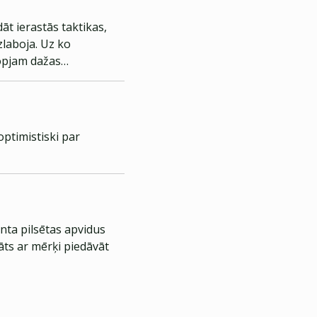
āt ierastās taktikas,
zlaboja. Uz ko
kopjam dažas
optimistiski par
nta pilsētas apvidus
āts ar mērķi piedāvāt