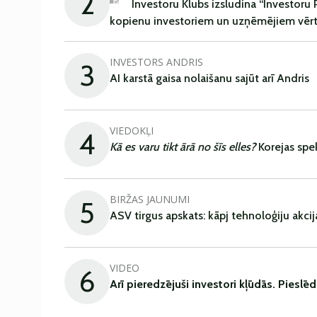
2
Investoru Klubs izsludina “Investor
kopienu investoriem un uzņēmējiem vērtī
INVESTORS ANDRIS
3
AI karstā gaisa nolaišanu sajūt arī Andris
VIEDOKĻI
4
Kā es varu tikt ārā no šīs elles?
Korejas spe
BIRŽAS JAUNUMI
5
ASV tirgus apskats: kāpj tehnoloģiju akcij
VIDEO
6
Arī
pieredzējuši
investori
kļūdā
s
.
Pieslēd