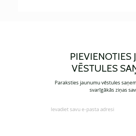
PIEVIENOTIES
VĒSTULES SA
Paraksties jaunumu vēstules saņem
svarīgākās ziņas sav