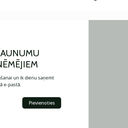
 JAUNUMU
ŅĒMĒJIEM
šanai un ik dienu saņemt
ā e-pastā.
Pievienoties