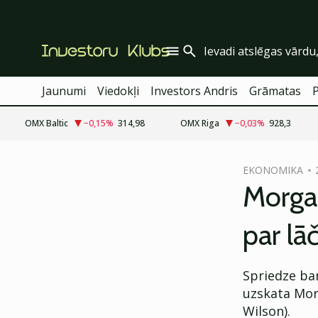
Jaunumi
Viedokļi
Investors Andris
Grāmatas
OMX Baltic
−0,15
%
314,98
OMX Riga
−0,03
%
928,3
cebook
EKONOMIKA
Twitter)
Morgan
kedIn
par lā
ail
k
Spriedze ban
uzskata Morg
Wilson).