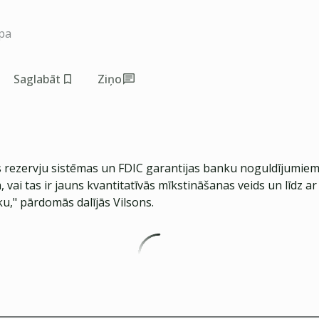
pa
Saglabāt
Ziņo
s rezervju sistēmas un FDIC garantijas banku noguldījumiem
, vai tas ir jauns kvantitatīvās mīkstināšanas veids un līdz ar 
u," pārdomās dalījās Vilsons.