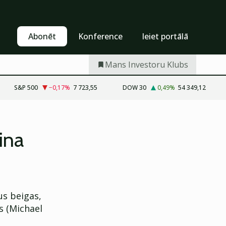
Pašapkalpošanās
Abonēt
Abonēt
Konference
Ieiet portālā
Mans Investoru Klubs
S&P 500
−0,17
%
7 723,55
DOW 30
0,49
%
54 349,12
ina
us beigas,
s (Michael