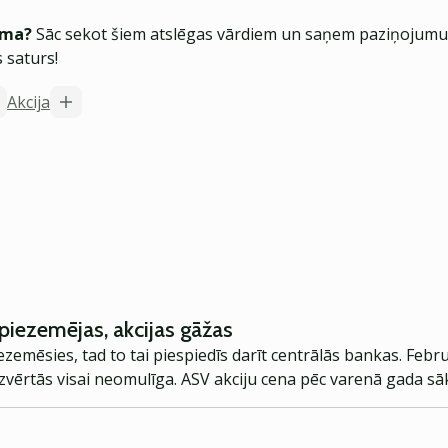
ēma?
Sāc sekot šiem atslēgas vārdiem un saņem paziņojumus
 saturs!
Akcija
iezemējas, akcijas gāžas
zemēsies, tad to tai piespiedīs darīt centrālās bankas. Feb
s izvērtās visai neomulīga. ASV akciju cena pēc varenā gada 