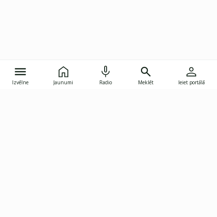
Izvēlne
Jaunumi
Radio
Meklēt
Ieiet portālā
Gunāra Astras iela 8B, Rīga, LV-1082
janis.skupelis@investoruklubs.lv
Abonē
Abonē jaunumus
Reklāma