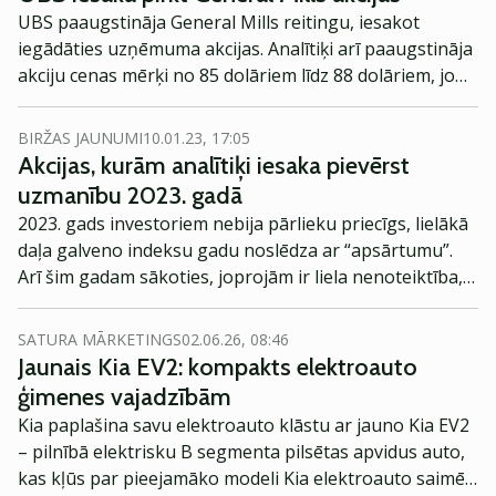
UBS paaugstināja General Mills reitingu, iesakot
iegādāties uzņēmuma akcijas. Analītiķi arī paaugstināja
akciju cenas mērķi no 85 dolāriem līdz 88 dolāriem, jo
viņi redz nozīmīgu iespēju palielināties General Mills
starptautiskajai peļņai.
BIRŽAS JAUNUMI
10.01.23, 17:05
Akcijas, kurām analītiķi iesaka pievērst
uzmanību 2023. gadā
2023. gads investoriem nebija pārlieku priecīgs, lielākā
daļa galveno indeksu gadu noslēdza ar “apsārtumu”.
Arī šim gadam sākoties, joprojām ir liela nenoteiktība,
analītiķi prognozē recesiju. Beidzamie divi gadi
investoriem ir iemācījuši būt gataviem uz visu.
SATURA MĀRKETINGS
02.06.26, 08:46
Jaunais Kia EV2: kompakts elektroauto
ģimenes vajadzībām
Kia paplašina savu elektroauto klāstu ar jauno Kia EV2
– pilnībā elektrisku B segmenta pilsētas apvidus auto,
kas kļūs par pieejamāko modeli Kia elektroauto saimē