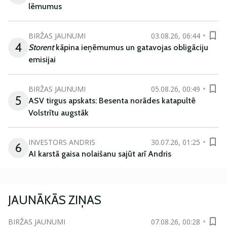
lēmumus
BIRŽAS JAUNUMI
03.08.26, 06:44
4
Storent
kāpina ieņēmumus un gatavojas obligāciju
emisijai
BIRŽAS JAUNUMI
05.08.26, 00:49
5
ASV tirgus apskats: Besenta norādes katapultē
Volstrītu augstāk
INVESTORS ANDRIS
30.07.26, 01:25
6
AI karstā gaisa nolaišanu sajūt arī Andris
JAUNĀKĀS ZIŅAS
BIRŽAS JAUNUMI
07.08.26, 00:28