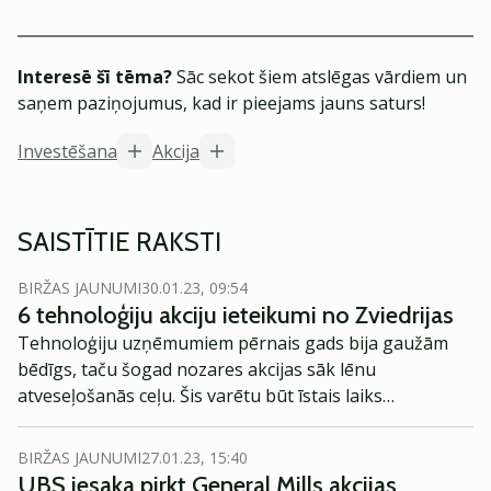
Interesē šī tēma?
Sāc sekot šiem atslēgas vārdiem un
saņem paziņojumus, kad ir pieejams jauns saturs!
Investēšana
Akcija
SAISTĪTIE RAKSTI
BIRŽAS JAUNUMI
30.01.23, 09:54
6 tehnoloģiju akciju ieteikumi no Zviedrijas
Tehnoloģiju uzņēmumiem pērnais gads bija gaužām
bēdīgs, taču šogad nozares akcijas sāk lēnu
atveseļošanās ceļu. Šis varētu būt īstais laiks
tehnoloģiju uzņēmumu akciju iegādei, kamēr nozare
vēl ķepurojas un nav atsākusi krasu augšupeju.
BIRŽAS JAUNUMI
27.01.23, 15:40
UBS iesaka pirkt General Mills akcijas