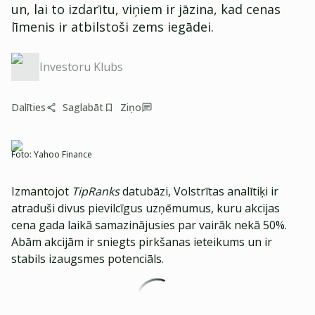
un, lai to izdarītu, viņiem ir jāzina, kad cenas
līmenis ir atbilstoši zems iegādei.
Investoru Klubs
Dalīties
Saglabāt
Ziņo
Foto:
Yahoo Finance
Izmantojot
TipRanks
datubāzi, Volstrītas analītiķi ir
atraduši divus pievilcīgus uzņēmumus, kuru akcijas
cena gada laikā samazinājusies par vairāk nekā 50%.
Abām akcijām ir sniegts pirkšanas ieteikums un ir
stabils izaugsmes potenciāls.