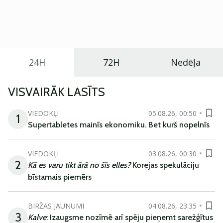
Eiropā. Modelis izstrādāts ar mērķi piedāvāt ģimenēm
praktisku un tehnoloģiski modernu automobili
ikdienas vajadzībām.
24H
72H
Nedēļa
VISVAIRĀK LASĪTS
VIEDOKĻI
05.08.26, 00:50
1
Supertabletes mainīs ekonomiku. Bet kurš nopelnīs
VIEDOKĻI
03.08.26, 00:30
2
Kā es varu tikt ārā no šīs elles?
Korejas spekulāciju
bīstamais piemērs
BIRŽAS JAUNUMI
04.08.26, 23:35
3
Kalve
: Izaugsme nozīmē arī spēju pieņemt sarežģītus