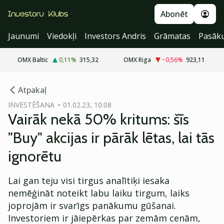
Abonēt
Jaunumi
Viedokļi
Investors Andris
Grāmatas
Pasāk
OMX Baltic
0,11
%
315,32
OMX Riga
−0,56
%
923,11
cebook
Atpakaļ
Twitter)
INVESTĒŠANA
01.02.23, 10:08
Vairāk nekā 50% kritums: šīs
kedIn
"Buy" akcijas ir pārāk lētas, lai tās
ail
ignorētu
k
Lai gan teju visi tirgus analītiķi iesaka
nemēģināt noteikt labu laiku tirgum, laiks
joprojām ir svarīgs panākumu gūšanai.
Investoriem ir jāiepērkas par zemām cenām,