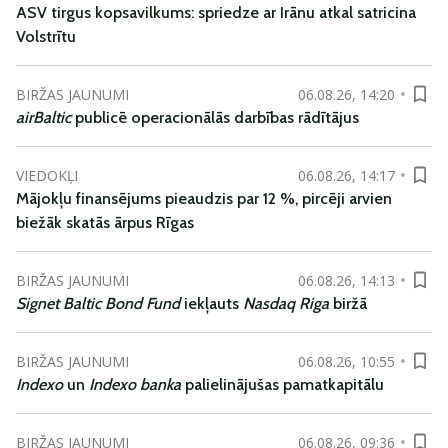
ASV tirgus kopsavilkums: spriedze ar Irānu atkal satricina
Volstrītu
BIRŽAS JAUNUMI
06.08.26, 14:20
airBaltic
publicē operacionālās darbības rādītājus
VIEDOKĻI
06.08.26, 14:17
Mājokļu finansējums pieaudzis par 12 %, pircēji arvien
biežāk skatās ārpus Rīgas
BIRŽAS JAUNUMI
06.08.26, 14:13
Signet Baltic Bond Fund
iekļauts
Nasdaq Riga
biržā
BIRŽAS JAUNUMI
06.08.26, 10:55
Indexo
un
Indexo banka
palielinājušas pamatkapitālu
BIRŽAS JAUNUMI
06.08.26, 09:36