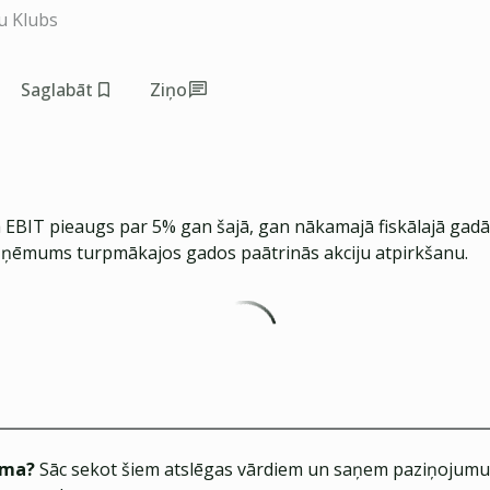
u Klubs
Saglabāt
Ziņo
EBIT pieaugs par 5% gan šajā, gan nākamajā fiskālajā gadā. 
zņēmums turpmākajos gados paātrinās akciju atpirkšanu.
ēma?
Sāc sekot šiem atslēgas vārdiem un saņem paziņojumus