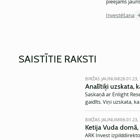
pieejams jauns
Investēšana
SAISTĪTIE RAKSTI
BIRŽAS JAUNUMI
26.01.23,
Analītiķi uzskata,
Saskaņā ar Enlight Rese
gaidīts. Viņi uzskata, k
BIRŽAS JAUNUMI
06.01.23,
Ketija Vuda domā, k
ARK Invest izpilddirekt