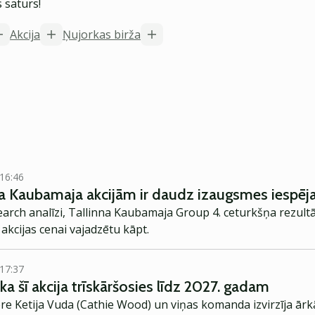
 saturs!
Akcija
Ņujorkas birža
 16:46
 ka Kaubamaja akcijām ir daudz izaugsmes iespēj
arch analīzi, Tallinna Kaubamaja Group 4. ceturkšņa rezultāt
a akcijas cenai vajadzētu kāpt.
 17:37
a šī akcija trīskāršosies līdz 2027. gadam
ore Ketija Vuda (Cathie Wood) un viņas komanda izvirzīja ārk