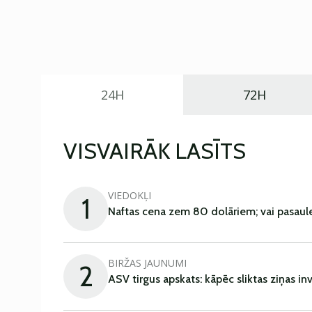
24H
72H
VISVAIRĀK LASĪTS
VIEDOKĻI
1
Naftas cena zem 80 dolāriem; vai pasaul
BIRŽAS JAUNUMI
2
ASV tirgus apskats: kāpēc sliktas ziņas in