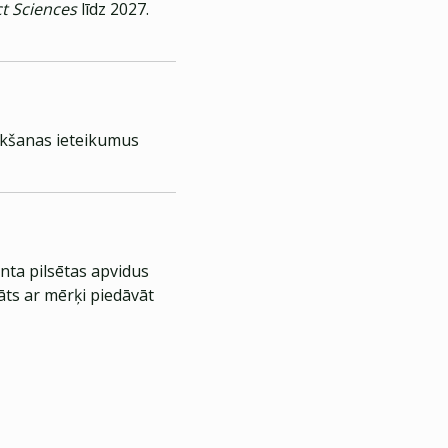
ct Sciences
līdz 2027.
pirkšanas ieteikumus
nta pilsētas apvidus
āts ar mērķi piedāvāt