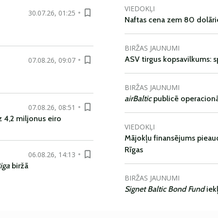
VIEDOKĻI
30.07.26, 01:25
Naftas cena zem 80 dolāri
BIRŽAS JAUNUMI
ASV tirgus kopsavilkums: spr
07.08.26, 09:07
BIRŽAS JAUNUMI
airBaltic
publicē operacionāl
07.08.26, 08:51
 4,2 miljonus eiro
VIEDOKĻI
Mājokļu finansējums pieaudz
Rīgas
06.08.26, 14:13
iga
biržā
BIRŽAS JAUNUMI
Signet Baltic Bond Fund
iek