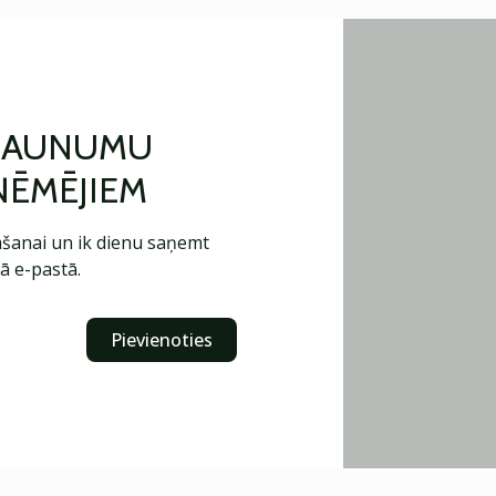
 JAUNUMU
ŅĒMĒJIEM
šanai un ik dienu saņemt
ā e-pastā.
Pievienoties