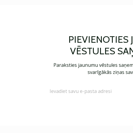
PIEVIENOTIES
VĒSTULES SA
Paraksties jaunumu vēstules saņem
svarīgākās ziņas sav