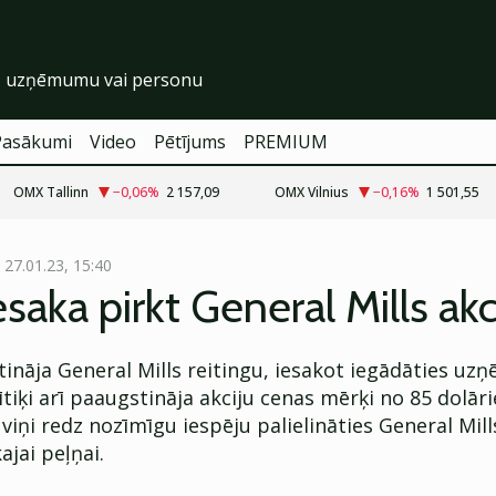
Pasākumi
Video
Pētījums
PREMIUM
OMX Tallinn
−0,06
%
2 157,09
OMX Vilnius
−0,16
%
1 501,55
27.01.23, 15:40
saka pirkt General Mills akc
ināja General Mills reitingu, iesakot iegādāties u
lītiķi arī paaugstināja akciju cenas mērķi no 85 dolār
 viņi redz nozīmīgu iespēju palielināties General Mill
ajai peļņai.