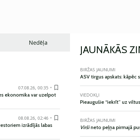
Nedēļa
JAUNĀKĀS Z
BIRŽAS JAUNUMI
ASV tirgus apskats: kāpēc s
07.08.26, 00:35
VIEDOKĻI
es ekonomika var uzelpot
Pieaugušie “iekrīt” uz viltu
08.08.26, 02:46
BIRŽAS JAUNUMI
vestoriem izrādījās labas
Virši
neto peļņa pirmajā pu