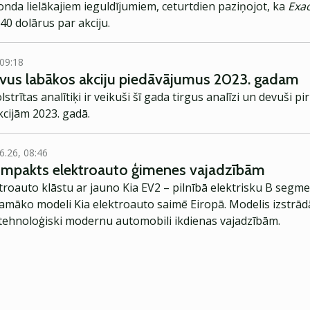
nda lielākajiem ieguldījumiem, ceturtdien paziņojot, ka
Exa
0 dolārus par akciju.
 09:18
savus labākos akciju piedāvājumus 2023. gadam
trītas analītiķi ir veikuši šī gada tirgus analīzi un devuši 
ijām 2023. gadā.
6.26, 08:46
kompakts elektroauto ģimenes vajadzībām
troauto klāstu ar jauno Kia EV2 – pilnībā elektrisku B segme
jamāko modeli Kia elektroauto saimē Eiropā. Modelis izstrād
ehnoloģiski modernu automobili ikdienas vajadzībām.