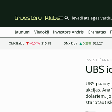
Jaunumi
Viedokļi
Investors Andris
Grāmatas
OMX Baltic
−0,04
%
315,18
OMX Riga
0,23
%
925,27
cebook
INVESTĒŠANA
Twitter)
UBS ie
kedIn
UBS paaugst
ail
akcijas. Ana
k
dolāriem, jo
starptautisk