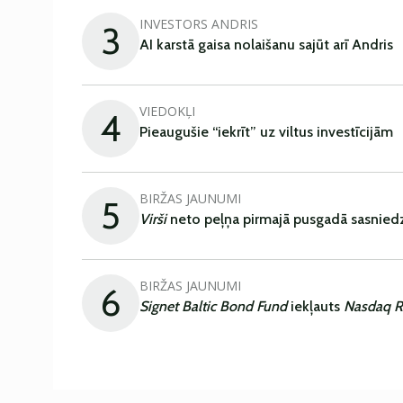
INVESTORS ANDRIS
3
AI karstā gaisa nolaišanu sajūt arī Andris
VIEDOKĻI
4
Pieaugušie “iekrīt” uz viltus investīcijām
BIRŽAS JAUNUMI
5
Virši
neto peļņa pirmajā pusgadā sasniedz
BIRŽAS JAUNUMI
6
Signet Baltic Bond Fund
iekļauts
Nasdaq R