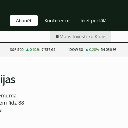
Pašapkalpošanās
Abonēt
Abonēt
Konference
Ieiet portālā
Mans Investoru Klubs
S&P 500
0,62
%
7 757,64
DOW 30
0,28
%
54 036,93
ijas
zņēmuma
iem līdz 88
s