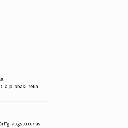
as
i bija labāki nekā
ārtīgi augstu cenas