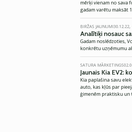
mērķi vienam no sava fo
gadam varētu maksāt 14
BIRŽAS JAUNUMI
30.12.22,
Analītiķi nosauc 
Gadam noslēdzoties, Vols
konkrētu uzņēmumu akc
SATURA MĀRKETINGS
02.0
Jaunais Kia EV2: 
Kia paplašina savu elek
auto, kas kļūs par piee
ģimenēm praktisku un t