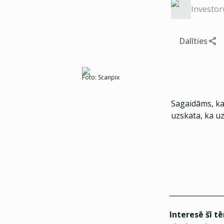
Investor
Dalīties
Foto:
Scanpix
Sagaidāms, ka 
uzskata, ka u
Interesē šī t