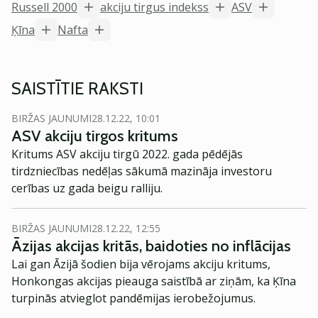
Russell 2000
akciju tirgus indekss
ASV
Ķīna
Nafta
SAISTĪTIE RAKSTI
BIRŽAS JAUNUMI
28.12.22, 10:01
ASV akciju tirgos kritums
Kritums ASV akciju tirgū 2022. gada pēdējās
tirdzniecības nedēļas sākumā mazināja investoru
cerības uz gada beigu ralliju.
BIRŽAS JAUNUMI
28.12.22, 12:55
Āzijas akcijas kritās, baidoties no inflācijas
Lai gan Āzijā šodien bija vērojams akciju kritums,
Honkongas akcijas pieauga saistībā ar ziņām, ka Ķīna
turpinās atvieglot pandēmijas ierobežojumus.