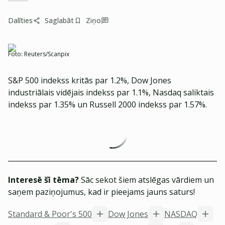
Dalīties
Saglabāt
Ziņo
Foto:
Reuters/Scanpix
S&P 500 indekss kritās par 1.2%, Dow Jones
industriālais vidējais indekss par 1.1%, Nasdaq saliktais
indekss par 1.35% un Russell 2000 indekss par 1.57%.
Interesē šī tēma?
Sāc sekot šiem atslēgas vārdiem un
saņem paziņojumus, kad ir pieejams jauns saturs!
Standard & Poor's 500
Dow Jones
NASDAQ