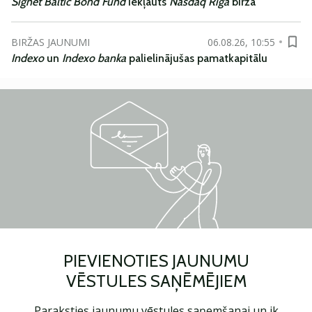
Signet Baltic Bond Fund
iekļauts
Nasdaq Riga
biržā
BIRŽAS JAUNUMI
06.08.26, 10:55
Indexo
un
Indexo banka
palielinājušas pamatkapitālu
PIEVIENOTIES JAUNUMU
VĒSTULES SAŅĒMĒJIEM
Paraksties jaunumu vēstules saņemšanai un ik