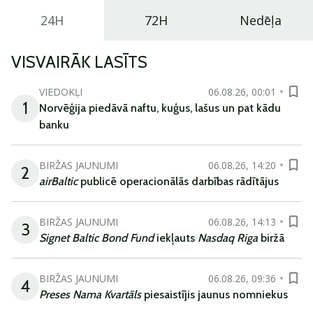
24H
72H
Nedēļa
VISVAIRĀK LASĪTS
VIEDOKĻI
06.08.26, 00:01
1
Norvēģija piedāvā naftu, kuģus, lašus un pat kādu
banku
BIRŽAS JAUNUMI
06.08.26, 14:20
2
airBaltic
publicē operacionālās darbības rādītājus
BIRŽAS JAUNUMI
06.08.26, 14:13
3
Signet Baltic Bond Fund
iekļauts
Nasdaq Riga
biržā
BIRŽAS JAUNUMI
06.08.26, 09:36
4
Preses Nama Kvartāls
piesaistījis jaunus nomniekus