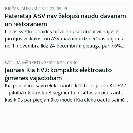
BIRŽAS JAUNUMI
27.12.22, 09:49
Patērētāji ASV nav žēlojuši naudu dāvanām
un restorāniem
Lielās svētku atlaides brīvdienu sezonā ievilinājušas
pircējus veikalos, un ASV mazumtirdzniecības apjoms
no 1. novembra līdz 24. decembrim pieauga par 7.6%,
liecina Mastercard dati.
SATURA MĀRKETINGS
02.06.26, 08:46
Jaunais Kia EV2: kompakts elektroauto
ģimenes vajadzībām
Kia paplašina savu elektroauto klāstu ar jauno Kia EV2
– pilnībā elektrisku B segmenta pilsētas apvidus auto,
kas kļūs par pieejamāko modeli Kia elektroauto saimē
Eiropā. Modelis izstrādāts ar mērķi piedāvāt ģimenēm
praktisku un tehnoloģiski modernu automobili
ikdienas vajadzībām.