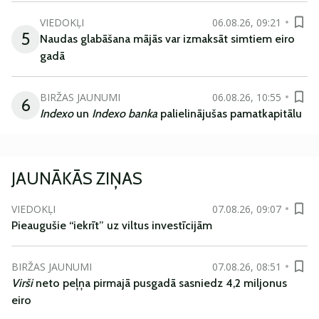
VIEDOKĻI
06.08.26, 09:21
5
Naudas glabāšana mājās var izmaksāt simtiem eiro
gadā
BIRŽAS JAUNUMI
06.08.26, 10:55
6
Indexo
un
Indexo banka
palielinājušas pamatkapitālu
JAUNĀKĀS ZIŅAS
VIEDOKĻI
07.08.26, 09:07
Pieaugušie “iekrīt” uz viltus investīcijām
BIRŽAS JAUNUMI
07.08.26, 08:51
Virši
neto peļņa pirmajā pusgadā sasniedz 4,2 miljonus
eiro