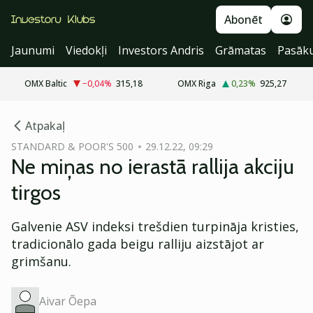
Abonēt
Jaunumi
Viedokļi
Investors Andris
Grāmatas
Pasāk
OMX Baltic
−0,04
%
315,18
OMX Riga
0,23
%
925,27
cebook
Atpakaļ
Twitter)
STANDARD & POOR'S 500
29.12.22, 09:29
Ne miņas no ierastā rallija akciju
kedIn
tirgos
ail
Galvenie ASV indeksi trešdien turpināja kristies,
k
tradicionālo gada beigu ralliju aizstājot ar
grimšanu.
Aivar Õepa