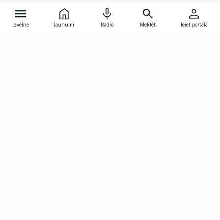
Izvēlne
Jaunumi
Radio
Meklēt
Ieiet portālā
Gunāra Astras iela 8B, Rīga, LV-1082
janis.skupelis@investoruklubs.lv
Abonē
Abonē jaunumus
Reklāma
Publikāciju lietošanas
Vispārējie noteikumi
tiesības
Privātuma politika
Pārtraukt abonēšanu
Iestatījumu pārvaldība