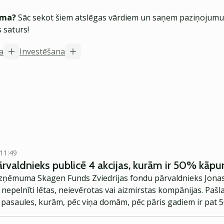
ēma?
Sāc sekot šiem atslēgas vārdiem un saņem paziņojumus
 saturs!
a
Investēšana
 11:49
ārvaldnieks publicē 4 akcijas, kurām ir 50% kāp
 uzņēmuma Skagen Funds Zviedrijas fondu pārvaldnieks Jona
epelnīti lētas, neievērotas vai aizmirstas kompānijas. Pašla
 pasaules, kurām, pēc viņa domām, pēc pāris gadiem ir pat 