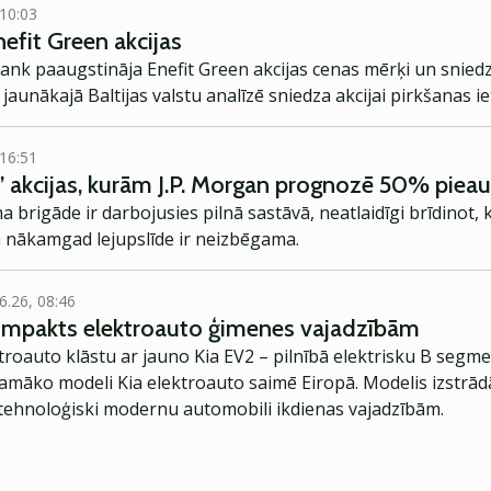
 10:03
efit Green akcijas
ank paaugstināja Enefit Green akcijas cenas mērķi un snied
jaunākajā Baltijas valstu analīzē sniedza akcijai pirkšanas i
 16:51
” akcijas, kurām J.P. Morgan prognozē 50% pie
rigāde ir darbojusies pilnā sastāvā, neatlaidīgi brīdinot, 
a nākamgad lejupslīde ir neizbēgama.
6.26, 08:46
kompakts elektroauto ģimenes vajadzībām
troauto klāstu ar jauno Kia EV2 – pilnībā elektrisku B segme
jamāko modeli Kia elektroauto saimē Eiropā. Modelis izstrād
ehnoloģiski modernu automobili ikdienas vajadzībām.