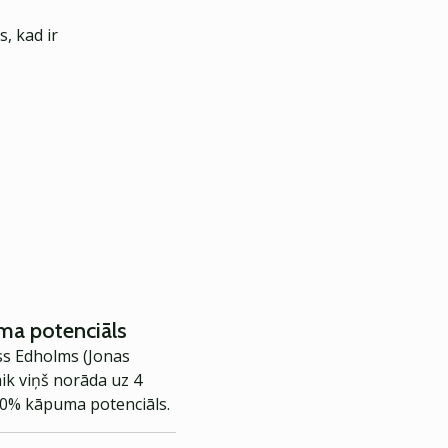
, kad ir
uma potenciāls
ss Edholms (Jonas
ik viņš norāda uz 4
50% kāpuma potenciāls.