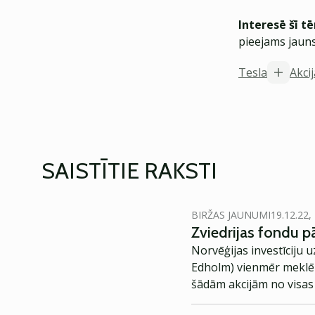
Interesē šī t
pieejams jauns
Tesla
Akcij
SAISTĪTIE RAKSTI
BIRŽAS JAUNUMI
19.12.22,
Zviedrijas fondu p
Norvēģijas investīciju
Edholm) vienmēr meklē n
šādām akcijām no visas