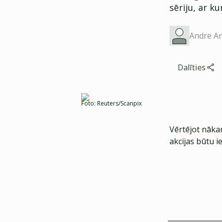
sēriju, ar ku
Andre A
Dalīties
Foto:
Reuters/Scanpix
Vērtējot nāka
akcijas būtu i