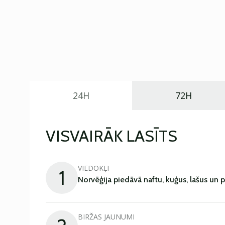
24H
72H
VISVAIRĀK LASĪTS
VIEDOKĻI
1
Norvēģija piedāvā naftu, kuģus, lašus un 
BIRŽAS JAUNUMI