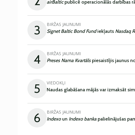
2
airBaltic
publicē operacionālās darbības rā
BIRŽAS JAUNUMI
3
Signet Baltic Bond Fund
iekļauts
Nasdaq R
BIRŽAS JAUNUMI
4
Preses Nama Kvartāls
piesaistījis jaunus 
VIEDOKĻI
5
Naudas glabāšana mājās var izmaksāt sim
BIRŽAS JAUNUMI
6
Indexo
un
Indexo banka
palielinājušas pa