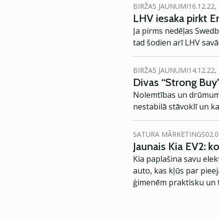
BIRŽAS JAUNUMI
16.12.22,
LHV iesaka pirkt En
Ja pirms nedēļas Swedb
tad šodien arī LHV savā 
BIRŽAS JAUNUMI
14.12.22,
Divas “Strong Buy
Nolemtības un drūmuma b
nestabilā stāvoklī un k
SATURA MĀRKETINGS
02.0
Jaunais Kia EV2: 
Kia paplašina savu elek
auto, kas kļūs par piee
ģimenēm praktisku un t