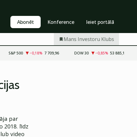
Pašapkalpošanās
Abonēt
Abonēt
Konference
Ieiet portālā
Mans Investoru Klubs
S&P 500
−0,18
%
7 709,96
DOW 30
−0,85
%
53 885,1
cijas
āja par
 2018. līdz
lub video