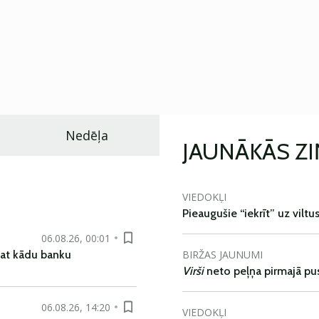
Nedēļa
JAUNĀKĀS Z
VIEDOKĻI
Pieaugušie “iekrīt” uz viltu
06.08.26, 00:01
BIRŽAS JAUNUMI
pat kādu banku
Virši
neto peļņa pirmajā pu
06.08.26, 14:20
VIEDOKĻI