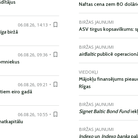
dītājus
Naftas cena zem 80 dolāri
BIRŽAS JAUNUMI
06.08.26, 14:13
ASV tirgus kopsavilkums: spr
iga
biržā
BIRŽAS JAUNUMI
airBaltic
publicē operacionāl
06.08.26, 09:36
nomniekus
VIEDOKĻI
Mājokļu finansējums pieaudz
06.08.26, 09:21
Rīgas
tiem eiro gadā
BIRŽAS JAUNUMI
Signet Baltic Bond Fund
iek
06.08.26, 10:55
matkapitālu
BIRŽAS JAUNUMI
Indexo
un
Indexo banka
pal