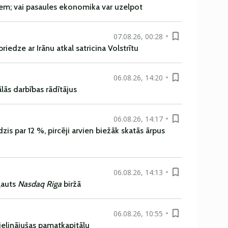
em; vai pasaules ekonomika var uzelpot
07.08.26, 00:28
iedze ar Irānu atkal satricina Volstrītu
06.08.26, 14:20
ās darbības rādītājus
06.08.26, 14:17
is par 12 %, pircēji arvien biežāk skatās ārpus
06.08.26, 14:13
ļauts
Nasdaq Riga
biržā
06.08.26, 10:55
ielinājušas pamatkapitālu