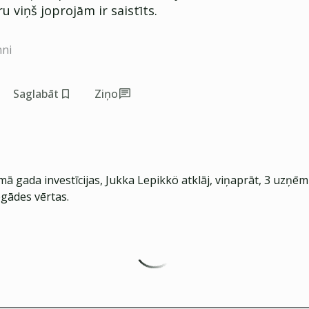
ru viņš joprojām ir saistīts.
nni
Saglabāt
Ziņo
mā gada investīcijas, Jukka Lepikkö atklāj, viņaprāt, 3 uzņ
egādes vērtas.