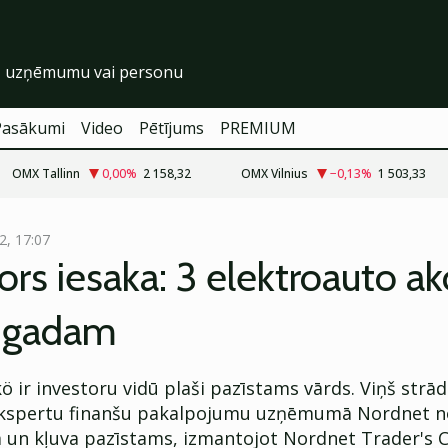
Pasākumi
Video
Pētījums
PREMIUM
OMX Tallinn
0,00
%
2 158,32
OMX Vilnius
−0,13
%
1 503,33
2, 17:07
ors iesaka: 3 elektroauto ak
 gadam
ö ir investoru vidū plaši pazīstams vārds. Viņš strād
 ekspertu finanšu pakalpojumu uzņēmumā Nordnet no
 un kļuva pazīstams, izmantojot Nordnet Trader's C