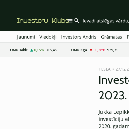
Jaunumi
Viedokļi
Investors Andris
Grāmatas
OMX Baltic
0,15
%
315,45
OMX Riga
−0,28
%
925,71
cebook
TESLA
27.12.2
Twitter)
Invest
kedIn
2023.
ail
k
Jukka Lepikk
investīciju
2020. gadam