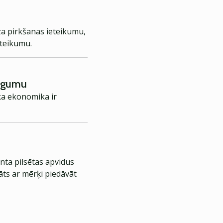
za pirkšanas ieteikumu,
eteikumu.
augumu
ka ekonomika ir
nta pilsētas apvidus
āts ar mērķi piedāvāt