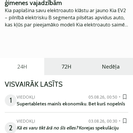
ģimenes vajadzībām
Kia paplašina savu elektroauto klāstu ar jauno Kia EV2
– pilnībā elektrisku B segmenta pilsētas apvidus auto,
kas kļūs par pieejamāko modeli Kia elektroauto saimē
Eiropā. Modelis izstrādāts ar mērķi piedāvāt ģimenēm
praktisku un tehnoloģiski modernu automobili
ikdienas vajadzībām.
24H
72H
Nedēļa
VISVAIRĀK LASĪTS
VIEDOKĻI
05.08.26, 00:50
1
Supertabletes mainīs ekonomiku. Bet kurš nopelnīs
VIEDOKĻI
03.08.26, 00:30
2
Kā es varu tikt ārā no šīs elles?
Korejas spekulāciju