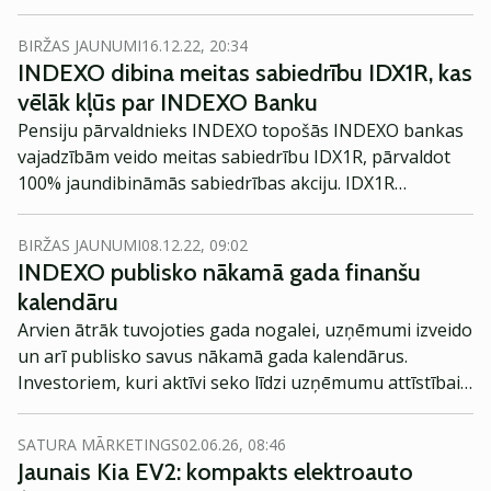
klientus 2. un 3. pensiju līmeņa plāniem.
BIRŽAS JAUNUMI
16.12.22, 20:34
INDEXO dibina meitas sabiedrību IDX1R, kas
vēlāk kļūs par INDEXO Banku
Pensiju pārvaldnieks INDEXO topošās INDEXO bankas
vajadzībām veido meitas sabiedrību IDX1R, pārvaldot
100% jaundibināmās sabiedrības akciju. IDX1R
pamatkapitāls būs 2 000 000 eiro un tā atradīsies Rīgā,
Elizabetes ielā 13-1A. Uzņēmuma dibināšanai
BIRŽAS JAUNUMI
08.12.22, 09:02
nepieciešamie dokumenti ir iesniegti Uzņēmuma
INDEXO publisko nākamā gada finanšu
reģistrā.
kalendāru
Arvien ātrāk tuvojoties gada nogalei, uzņēmumi izveido
un arī publisko savus nākamā gada kalendārus.
Investoriem, kuri aktīvi seko līdzi uzņēmumu attīstībai,
ir vērtīgi piefiksēt svarīgākos datumus.
SATURA MĀRKETINGS
02.06.26, 08:46
Jaunais Kia EV2: kompakts elektroauto