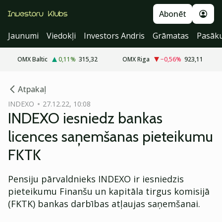
Abonēt
Jaunumi
Viedokļi
Investors Andris
Grāmatas
Pasāk
OMX Baltic
0,11
%
315,32
OMX Riga
−0,56
%
923,11
cebook
Atpakaļ
Twitter)
INDEXO
27.12.22, 10:08
INDEXO iesniedz bankas
kedIn
licences saņemšanas pieteikumu
ail
FKTK
k
Pensiju pārvaldnieks INDEXO ir iesniedzis
pieteikumu Finanšu un kapitāla tirgus komisijā
(FKTK) bankas darbības atļaujas saņemšanai.