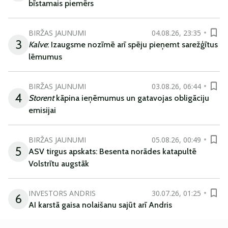
bīstamais piemērs
BIRŽAS JAUNUMI
04.08.26, 23:35
3
Kalve
: Izaugsme nozīmē arī spēju pieņemt sarežģītus
lēmumus
BIRŽAS JAUNUMI
03.08.26, 06:44
4
Storent
kāpina ieņēmumus un gatavojas obligāciju
emisijai
BIRŽAS JAUNUMI
05.08.26, 00:49
5
ASV tirgus apskats: Besenta norādes katapultē
Volstrītu augstāk
INVESTORS ANDRIS
30.07.26, 01:25
6
AI karstā gaisa nolaišanu sajūt arī Andris