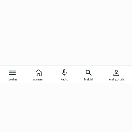
Izvēlne
Jaunumi
Radio
Meklēt
Ieiet portālā
Gunāra Astras iela 8B, Rīga, LV-1082
janis.skupelis@investoruklubs.lv