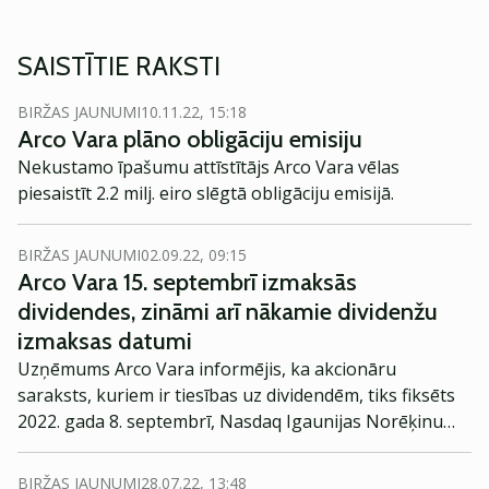
SAISTĪTIE RAKSTI
BIRŽAS JAUNUMI
10.11.22, 15:18
Arco Vara plāno obligāciju emisiju
Nekustamo īpašumu attīstītājs Arco Vara vēlas
piesaistīt 2.2 milj. eiro slēgtā obligāciju emisijā.
BIRŽAS JAUNUMI
02.09.22, 09:15
Arco Vara 15. septembrī izmaksās
dividendes, zināmi arī nākamie dividenžu
izmaksas datumi
Uzņēmums Arco Vara informējis, ka akcionāru
saraksts, kuriem ir tiesības uz dividendēm, tiks fiksēts
2022. gada 8. septembrī, Nasdaq Igaunijas Norēķinu
sistēmas darba dienas beigās.
BIRŽAS JAUNUMI
28.07.22, 13:48