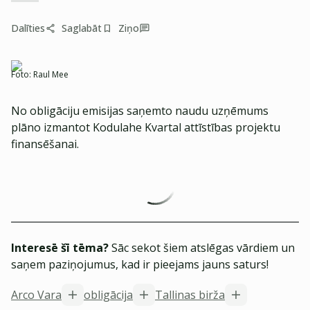
Dalīties
Saglabāt
Ziņo
Foto:
Raul Mee
No obligāciju emisijas saņemto naudu uzņēmums
plāno izmantot Kodulahe Kvartal attīstības projektu
finansēšanai.
Interesē šī tēma?
Sāc sekot šiem atslēgas vārdiem un
saņem paziņojumus, kad ir pieejams jauns saturs!
Arco Vara
obligācija
Tallinas birža