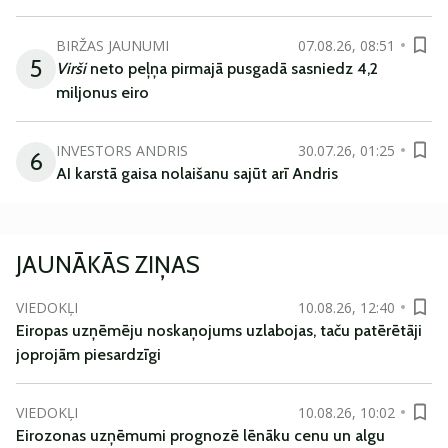
BIRŽAS JAUNUMI
07.08.26, 08:51
5
Virši
neto peļņa pirmajā pusgadā sasniedz 4,2
miljonus eiro
INVESTORS ANDRIS
30.07.26, 01:25
6
AI karstā gaisa nolaišanu sajūt arī Andris
JAUNĀKĀS ZIŅAS
VIEDOKĻI
10.08.26, 12:40
Eiropas uzņēmēju noskaņojums uzlabojas, taču patērētāji
joprojām piesardzīgi
VIEDOKĻI
10.08.26, 10:02
Eirozonas uzņēmumi prognozē lēnāku cenu un algu