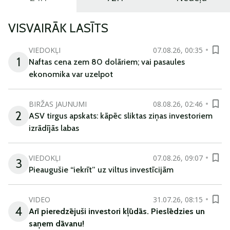
VISVAIRĀK LASĪTS
VIEDOKĻI
07.08.26, 00:35
1
Naftas cena zem 80 dolāriem; vai pasaules
ekonomika var uzelpot
BIRŽAS JAUNUMI
08.08.26, 02:46
2
ASV tirgus apskats: kāpēc sliktas ziņas investoriem
izrādījās labas
VIEDOKĻI
07.08.26, 09:07
3
Pieaugušie “iekrīt” uz viltus investīcijām
VIDEO
31.07.26, 08:15
4
Arī
pieredzējuši
investori
kļūdā
s
.
Pieslēdzies un
saņem
dāvanu
!