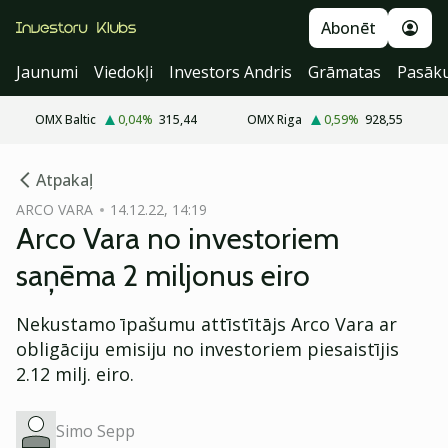
Abonēt
Jaunumi
Viedokļi
Investors Andris
Grāmatas
Pasāk
OMX Baltic
0,04
%
315,44
OMX Riga
0,59
%
928,55
cebook
Atpakaļ
Twitter)
ARCO VARA
14.12.22, 14:19
Arco Vara no investoriem
kedIn
saņēma 2 miljonus eiro
ail
Nekustamo īpašumu attīstītājs Arco Vara ar
k
obligāciju emisiju no investoriem piesaistījis
2.12 milj. eiro.
Simo Sepp