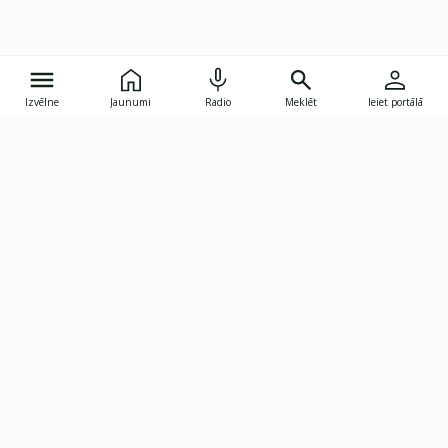
Izvēlne
Jaunumi
Radio
Meklēt
Ieiet portālā
Gunāra Astras iela 8B, Rīga, LV-1082
janis.skupelis@investoruklubs.lv
Abonē
Abonē jaunumus
Reklāma
Publikāciju lietošanas
Vispārējie noteikumi
tiesības