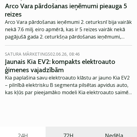
Arco Vara pārdošanas ieņēmumi pieauga 5
reizes
Arco Vara pārdošanas ieņēmumi 2. ceturksnī bija vairāk
nekā 7.6 milj. eiro apmērā, kas ir 5 reizes vairāk nekā
pagājušā gada 2. ceturkšņa pārdošanas ieņēmumi,
peļņa no pamatdarbības pieauga vairāk nekā uz pusi.
SATURA MĀRKETINGS
02.06.26, 08:46
Jaunais Kia EV2: kompakts elektroauto
ģimenes vajadzībām
Kia paplašina savu elektroauto klāstu ar jauno Kia EV2
– pilnībā elektrisku B segmenta pilsētas apvidus auto,
kas kļūs par pieejamāko modeli Kia elektroauto saimē
Eiropā. Modelis izstrādāts ar mērķi piedāvāt ģimenēm
praktisku un tehnoloģiski modernu automobili
ikdienas vajadzībām.
24H
72H
Nedēļa