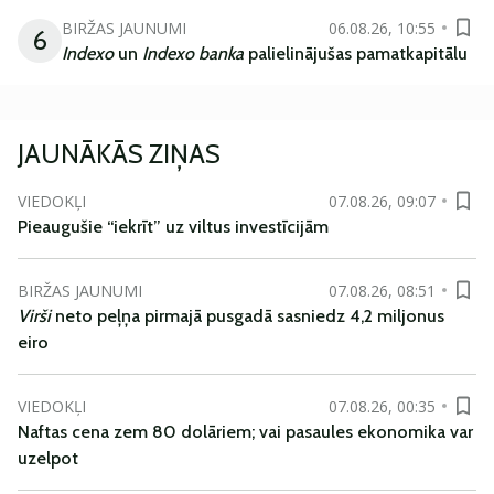
BIRŽAS JAUNUMI
06.08.26, 10:55
6
Indexo
un
Indexo banka
palielinājušas pamatkapitālu
JAUNĀKĀS ZIŅAS
VIEDOKĻI
07.08.26, 09:07
Pieaugušie “iekrīt” uz viltus investīcijām
BIRŽAS JAUNUMI
07.08.26, 08:51
Virši
neto peļņa pirmajā pusgadā sasniedz 4,2 miljonus
eiro
VIEDOKĻI
07.08.26, 00:35
Naftas cena zem 80 dolāriem; vai pasaules ekonomika var
uzelpot