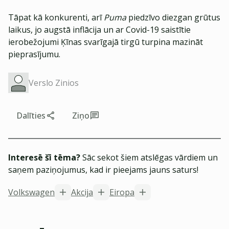
Tāpat kā konkurenti, arī
Puma
piedzīvo diezgan grūtus
laikus, jo augstā inflācija un ar Covid-19 saistītie
ierobežojumi Ķīnas svarīgajā tirgū turpina mazināt
pieprasījumu.
Verslo Zinios
Dalīties
Ziņo
Interesē šī tēma?
Sāc sekot šiem atslēgas vārdiem un
saņem paziņojumus, kad ir pieejams jauns saturs!
Volkswagen
Akcija
Eiropa