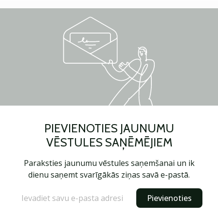
PIEVIENOTIES JAUNUMU
VĒSTULES SAŅĒMĒJIEM
Paraksties jaunumu vēstules saņemšanai un ik
dienu saņemt svarīgākās ziņas savā e-pastā.
Pievienoties