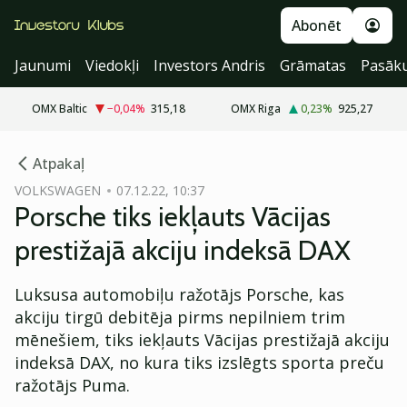
Abonēt
Jaunumi
Viedokļi
Investors Andris
Grāmatas
Pasāk
OMX Baltic
−0,04
%
315,18
OMX Riga
0,23
%
925,27
cebook
cebook
Atpakaļ
Twitter)
Twitter)
VOLKSWAGEN
07.12.22, 10:37
Porsche tiks iekļauts Vācijas
kedIn
kedIn
prestižajā akciju indeksā DAX
ail
ail
Luksusa automobiļu ražotājs Porsche, kas
k
k
akciju tirgū debitēja pirms nepilniem trim
mēnešiem, tiks iekļauts Vācijas prestižajā akciju
indeksā DAX, no kura tiks izslēgts sporta preču
ražotājs Puma.