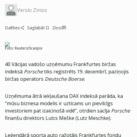
Verslo Zinios
Dalīties
Saglabāt
Ziņo
Foto:
Reuters/Scanpix
40 Vācijas vadošo uzņēmumu Frankfurtes biržas
indeksā
Porsche
tiks reģistrēts 19. decembrī, paziņojis
biržas operators
Deutsche Boerse
.
Uzņēmuma ātrā iekļaušana DAX indeksā parāda, ka
"mūsu biznesa modelis ir uzticams un pievilcīgs
investoriem pat izaicinošā vidē", otrdien sacīja
Porsche
finanšu direktors Lutcs Meške (Lutz Meschke).
Leģendārā sporta auto ražotājs Frankfurtes fondu