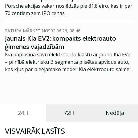
Porsche akcijas vakar noslēdzās pie 81.8 eiro, kas ir par
70 centiem zem IPO cenas.
SATURA MĀRKETINGS
02.06.26, 08:46
Jaunais Kia EV2: kompakts elektroauto
ģimenes vajadzībām
Kia paplašina savu elektroauto klāstu ar jauno Kia EV2
– pilnībā elektrisku B segmenta pilsētas apvidus auto,
kas kļūs par pieejamāko modeli Kia elektroauto saimē
Eiropā. Modelis izstrādāts ar mērķi piedāvāt ģimenēm
praktisku un tehnoloģiski modernu automobili
ikdienas vajadzībām.
24H
72H
Nedēļa
VISVAIRĀK LASĪTS