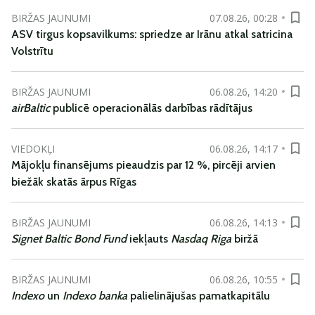
BIRŽAS JAUNUMI
07.08.26, 00:28
ASV tirgus kopsavilkums: spriedze ar Irānu atkal satricina
Volstrītu
BIRŽAS JAUNUMI
06.08.26, 14:20
airBaltic
publicē operacionālās darbības rādītājus
VIEDOKĻI
06.08.26, 14:17
Mājokļu finansējums pieaudzis par 12 %, pircēji arvien
biežāk skatās ārpus Rīgas
BIRŽAS JAUNUMI
06.08.26, 14:13
Signet Baltic Bond Fund
iekļauts
Nasdaq Riga
biržā
BIRŽAS JAUNUMI
06.08.26, 10:55
Indexo
un
Indexo banka
palielinājušas pamatkapitālu