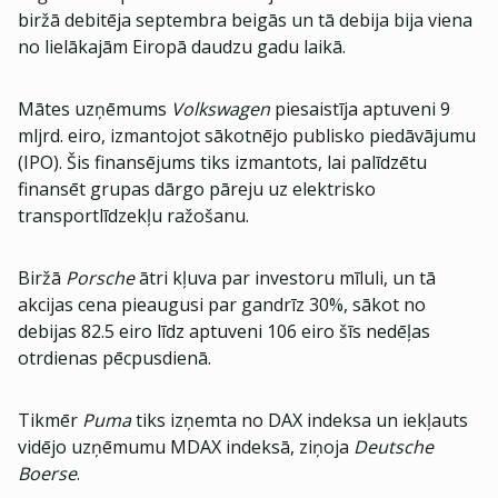
biržā debitēja septembra beigās un tā debija bija viena
no lielākajām Eiropā daudzu gadu laikā.
Mātes uzņēmums
Volkswagen
piesaistīja aptuveni 9
mljrd. eiro, izmantojot sākotnējo publisko piedāvājumu
(IPO). Šis finansējums tiks izmantots, lai palīdzētu
finansēt grupas dārgo pāreju uz elektrisko
transportlīdzekļu ražošanu.
Biržā
Porsche
ātri kļuva par investoru mīluli, un tā
akcijas cena pieaugusi par gandrīz 30%, sākot no
debijas 82.5 eiro līdz aptuveni 106 eiro šīs nedēļas
otrdienas pēcpusdienā.
Tikmēr
Puma
tiks izņemta no DAX indeksa un iekļauts
vidējo uzņēmumu MDAX indeksā, ziņoja
Deutsche
Boerse
.