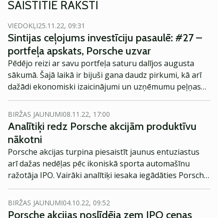
SAISTĪTIE RAKSTI
VIEDOKĻI
25.11.22, 09:31
Sintijas ceļojums investīciju pasaulē: #27 –
portfeļa apskats, Porsche uzvar
Pēdējo reizi ar savu portfeļa saturu dalījos augusta
sākumā. Šajā laikā ir bijuši gana daudz pirkumi, kā arī
dažādi ekonomiski izaicinājumi un uzņēmumu peļņas
rezultāti, kas, viennozīmīgi, ietekmēja arī manā portfelī
esošo uzņēmumu akcijas.
BIRŽAS JAUNUMI
08.11.22, 17:00
Analītiķi redz Porsche akcijām produktīvu
nākotni
Porsche akcijas turpina piesaistīt jaunus entuziastus
arī dažas nedēļas pēc ikoniskā sporta automašīnu
ražotāja IPO. Vairāki analītiķi iesaka iegādāties Porsche
akcijas, sakot, ka tās var izturēt grūtus laikus.
BIRŽAS JAUNUMI
04.10.22, 09:52
Porsche akcijas noslīdēja zem IPO cenas