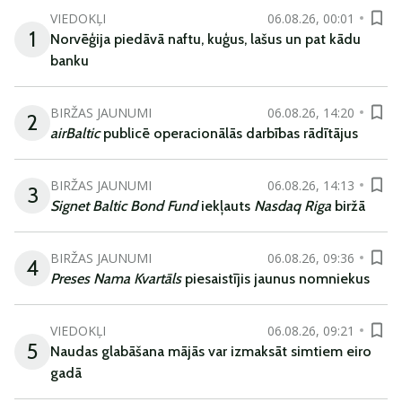
VIEDOKĻI
06.08.26, 00:01
1
Norvēģija piedāvā naftu, kuģus, lašus un pat kādu
banku
BIRŽAS JAUNUMI
06.08.26, 14:20
2
airBaltic
publicē operacionālās darbības rādītājus
BIRŽAS JAUNUMI
06.08.26, 14:13
3
Signet Baltic Bond Fund
iekļauts
Nasdaq Riga
biržā
BIRŽAS JAUNUMI
06.08.26, 09:36
4
Preses Nama Kvartāls
piesaistījis jaunus nomniekus
VIEDOKĻI
06.08.26, 09:21
5
Naudas glabāšana mājās var izmaksāt simtiem eiro
gadā