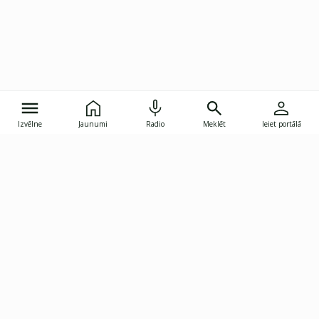
Izvēlne
Jaunumi
Radio
Meklēt
Ieiet portālā
Gunāra Astras iela 8B, Rīga, LV-1082
janis.skupelis@investoruklubs.lv
Abonē
Abonē jaunumus
Reklāma