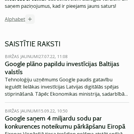
saņem paziņojumus, kad ir pieejams jauns saturs!
Alphabet
SAISTĪTIE RAKSTI
BIRŽAS JAUNUMI
27.07.22, 11:08
Google plāno papildu investīcijas Baltijas
valstīs
Tehnoloģiju uzņēmums Google paudis gatavību
ieguldīt lielākas investīcijas Latvijas digitālās spējas
stiprināšanā. Tāpēc Ekonomikas ministrija, sadarbībā
ar Vides aizsardzības un reģionālās attīstības
ministriju, Latvijas Investīciju un attīstības aģentūru
BIRŽAS JAUNUMI
15.09.22, 10:50
(LIAA) un nozares asociācijām turpina attīstīt sadarbību
Google saņem 4 miljardu sodu par
ar Google vairākos Latvijas tautsaimniecībai būtiskos
konkurences noteikumu pārkāpšanu Eiropā
virzienos, kā arī digitālo prasmju stiprināšanā un