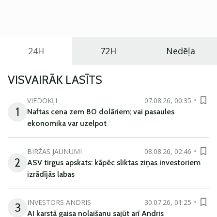
praktisku un tehnoloģiski modernu automobili
ikdienas vajadzībām.
24H
72H
Nedēļa
VISVAIRĀK LASĪTS
VIEDOKĻI
07.08.26, 00:35
1
Naftas cena zem 80 dolāriem; vai pasaules
ekonomika var uzelpot
BIRŽAS JAUNUMI
08.08.26, 02:46
2
ASV tirgus apskats: kāpēc sliktas ziņas investoriem
izrādījās labas
INVESTORS ANDRIS
30.07.26, 01:25
3
AI karstā gaisa nolaišanu sajūt arī Andris