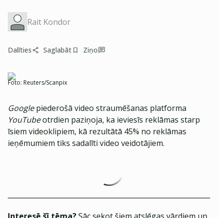
Rait Kondor
Dalīties
Saglabāt
Ziņo
Foto:
Reuters/Scanpix
Google
piederošā video straumēšanas platforma
YouTube
otrdien paziņoja, ka ieviesīs reklāmas starp
īsiem videoklipiem, kā rezultātā 45% no reklāmas
ieņēmumiem tiks sadalīti video veidotājiem.
Interesē šī tēma?
Sāc sekot šiem atslēgas vārdiem un