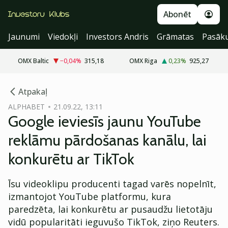
Abonēt
Jaunumi
Viedokļi
Investors Andris
Grāmatas
Pasāk
OMX Baltic
−0,04
%
315,18
OMX Riga
0,23
%
925,27
cebook
Atpakaļ
Twitter)
ALPHABET
21.09.22, 13:11
Google ieviesīs jaunu YouTube
kedIn
reklāmu pārdošanas kanālu, lai
ail
konkurētu ar TikTok
k
Īsu videoklipu producenti tagad varēs nopelnīt,
izmantojot YouTube platformu, kura
paredzēta, lai konkurētu ar pusaudžu lietotāju
vidū popularitāti ieguvušo TikTok, ziņo Reuters.