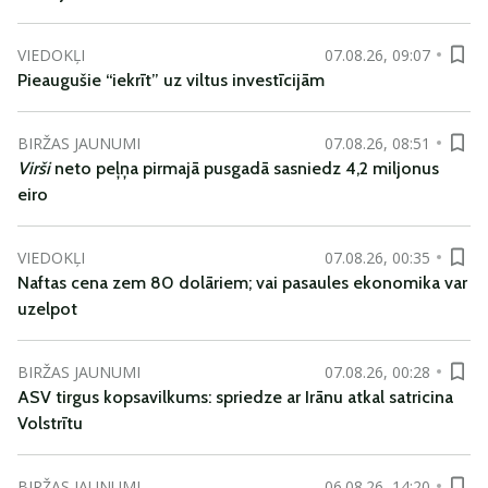
VIEDOKĻI
07.08.26, 09:07
Pieaugušie “iekrīt” uz viltus investīcijām
BIRŽAS JAUNUMI
07.08.26, 08:51
Virši
neto peļņa pirmajā pusgadā sasniedz 4,2 miljonus
eiro
VIEDOKĻI
07.08.26, 00:35
Naftas cena zem 80 dolāriem; vai pasaules ekonomika var
uzelpot
BIRŽAS JAUNUMI
07.08.26, 00:28
ASV tirgus kopsavilkums: spriedze ar Irānu atkal satricina
Volstrītu
BIRŽAS JAUNUMI
06.08.26, 14:20