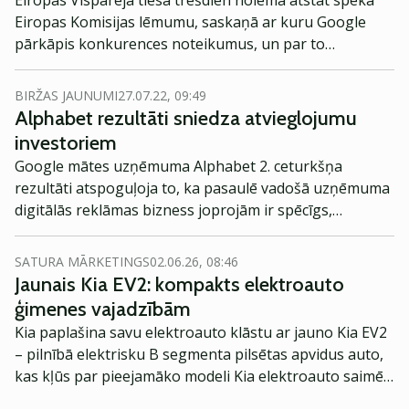
Eiropas Vispārējā tiesa trešdien nolēma atstāt spēkā
kiberdrošības uzlabošanā, informē Ekonomikas
Eiropas Komisijas lēmumu, saskaņā ar kuru Google
ministrija.
pārkāpis konkurences noteikumus, un par to
uzņēmumam piemērots rekordliels naudassods 4.1
mljrd. eiro apmērā, vēsta Reuters.
BIRŽAS JAUNUMI
27.07.22, 09:49
Alphabet rezultāti sniedza atvieglojumu
investoriem
Google mātes uzņēmuma Alphabet 2. ceturkšņa
rezultāti atspoguļoja to, ka pasaulē vadošā uzņēmuma
digitālās reklāmas bizness joprojām ir spēcīgs,
neskatoties uz ekonomikas atdzišanu, ziņo Reuters.
SATURA MĀRKETINGS
02.06.26, 08:46
Jaunais Kia EV2: kompakts elektroauto
ģimenes vajadzībām
Kia paplašina savu elektroauto klāstu ar jauno Kia EV2
– pilnībā elektrisku B segmenta pilsētas apvidus auto,
kas kļūs par pieejamāko modeli Kia elektroauto saimē
Eiropā. Modelis izstrādāts ar mērķi piedāvāt ģimenēm