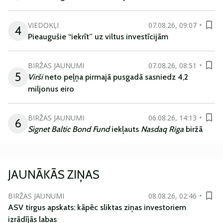
VIEDOKĻI
07.08.26, 09:07
4
Pieaugušie “iekrīt” uz viltus investīcijām
BIRŽAS JAUNUMI
07.08.26, 08:51
5
Virši
neto peļņa pirmajā pusgadā sasniedz 4,2
miljonus eiro
BIRŽAS JAUNUMI
06.08.26, 14:13
6
Signet Baltic Bond Fund
iekļauts
Nasdaq Riga
biržā
JAUNĀKĀS ZIŅAS
BIRŽAS JAUNUMI
08.08.26, 02:46
ASV tirgus apskats: kāpēc sliktas ziņas investoriem
izrādījās labas