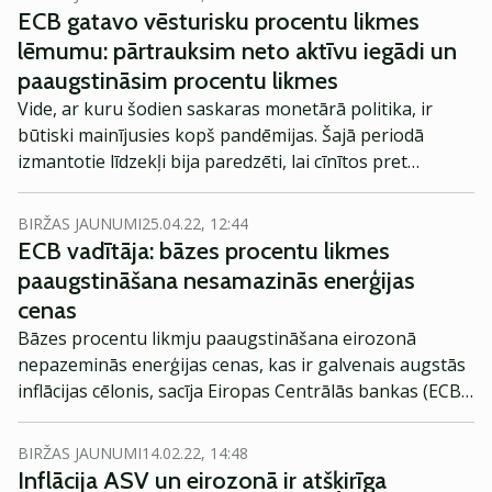
ECB gatavo vēsturisku procentu likmes
lēmumu: pārtrauksim neto aktīvu iegādi un
paaugstināsim procentu likmes
Vide, ar kuru šodien saskaras monetārā politika, ir
būtiski mainījusies kopš pandēmijas. Šajā periodā
izmantotie līdzekļi bija paredzēti, lai cīnītos pret
pastāvīgi zemo inflāciju, un tie vairs nav aktuāli.
BIRŽAS JAUNUMI
25.04.22, 12:44
ECB vadītāja: bāzes procentu likmes
paaugstināšana nesamazinās enerģijas
cenas
Bāzes procentu likmju paaugstināšana eirozonā
nepazeminās enerģijas cenas, kas ir galvenais augstās
inflācijas cēlonis, sacīja Eiropas Centrālās bankas (ECB)
vadītāja Kristīne Lagarda (Christine Lagarde).
BIRŽAS JAUNUMI
14.02.22, 14:48
Inflācija ASV un eirozonā ir atšķirīga