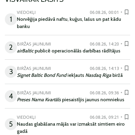
VIEDOKĻI
06.08.26, 00:01
1
Norvēģija piedāvā naftu, kuģus, lašus un pat kādu
banku
BIRŽAS JAUNUMI
06.08.26, 14:20
2
airBaltic
publicē operacionālās darbības rādītājus
BIRŽAS JAUNUMI
06.08.26, 14:13
3
Signet Baltic Bond Fund
iekļauts
Nasdaq Riga
biržā
BIRŽAS JAUNUMI
06.08.26, 09:36
4
Preses Nama Kvartāls
piesaistījis jaunus nomniekus
VIEDOKĻI
06.08.26, 09:21
5
Naudas glabāšana mājās var izmaksāt simtiem eiro
gadā