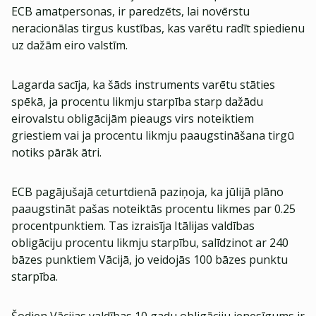
ECB amatpersonas, ir paredzēts, lai novērstu
neracionālas tirgus kustības, kas varētu radīt spiedienu
uz dažām eiro valstīm.
Lagarda sacīja, ka šāds instruments varētu stāties
spēkā, ja procentu likmju starpība starp dažādu
eirovalstu obligācijām pieaugs virs noteiktiem
griestiem vai ja procentu likmju paaugstināšana tirgū
notiks pārāk ātri.
ECB pagājušajā ceturtdienā paziņoja, ka jūlijā plāno
paaugstināt pašas noteiktās procentu likmes par 0.25
procentpunktiem. Tas izraisīja Itālijas valdības
obligāciju procentu likmju starpību, salīdzinot ar 240
bāzes punktiem Vācijā, jo veidojās 100 bāzes punktu
starpība.