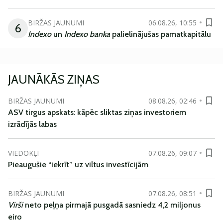
BIRŽAS JAUNUMI
06.08.26, 10:55
6
Indexo
un
Indexo banka
palielinājušas pamatkapitālu
JAUNĀKĀS ZIŅAS
BIRŽAS JAUNUMI
08.08.26, 02:46
ASV tirgus apskats: kāpēc sliktas ziņas investoriem
izrādījās labas
VIEDOKĻI
07.08.26, 09:07
Pieaugušie “iekrīt” uz viltus investīcijām
BIRŽAS JAUNUMI
07.08.26, 08:51
Virši
neto peļņa pirmajā pusgadā sasniedz 4,2 miljonus
eiro