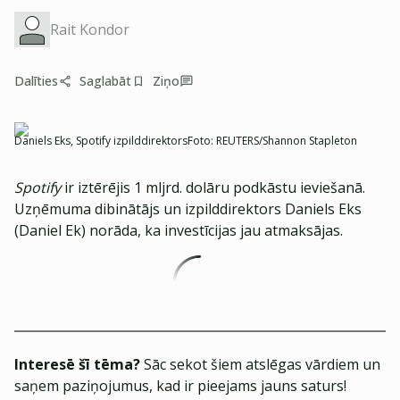
Rait Kondor
Dalīties
Saglabāt
Ziņo
Daniels Eks, Spotify izpilddirektors
Foto:
REUTERS/Shannon Stapleton
Spotify
ir iztērējis 1 mljrd. dolāru podkāstu ieviešanā.
Uzņēmuma dibinātājs un izpilddirektors Daniels Eks
(Daniel Ek) norāda, ka investīcijas jau atmaksājas.
Interesē šī tēma?
Sāc sekot šiem atslēgas vārdiem un
saņem paziņojumus, kad ir pieejams jauns saturs!