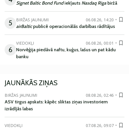
Signet Baltic Bond Fund
iekļauts
Nasdaq Riga
biržā
BIRŽAS JAUNUMI
06.08.26, 14:20
5
airBaltic
publicē operacionālās darbības rādītājus
VIEDOKĻI
06.08.26, 00:01
6
Norvēģija piedāvā naftu, kuģus, lašus un pat kādu
banku
JAUNĀKĀS ZIŅAS
BIRŽAS JAUNUMI
08.08.26, 02:46
ASV tirgus apskats: kāpēc sliktas ziņas investoriem
izrādījās labas
VIEDOKĻI
07.08.26, 09:07