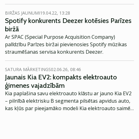
spiedienu tai stingrāk kontrolēt tās platformā esošo
saturu, kurš, pēc daļas domām, balansē uz
BIRŽAS JAUNUMI
19.04.22, 13:28
maldināšanās robežas un iet pat tālāk.
Spotify
izpatikt
Spotify konkurents Deezer kotēsies Parīzes
visiem, domājams, būs grūti, kur visa šī saruna pie
biržā
sašķeltas ASV un patiesībā visu Rietumu sabiedrības ir
Ar SPAC (Special Purpose Acquisition Company)
ļoti politizēta.
palīdzību Parīzes biržai pievienosies Spotify mūzikas
straumēšanas servisa konkurents Deezer.
SATURA MĀRKETINGS
02.06.26, 08:46
Jaunais Kia EV2: kompakts elektroauto
ģimenes vajadzībām
Kia paplašina savu elektroauto klāstu ar jauno Kia EV2
– pilnībā elektrisku B segmenta pilsētas apvidus auto,
kas kļūs par pieejamāko modeli Kia elektroauto saimē
Eiropā. Modelis izstrādāts ar mērķi piedāvāt ģimenēm
praktisku un tehnoloģiski modernu automobili
ikdienas vajadzībām.