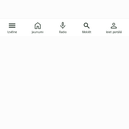
Izvēlne
Jaunumi
Radio
Meklēt
Ieiet portālā
Gunāra Astras iela 8B, Rīga, LV-1082
janis.skupelis@investoruklubs.lv
Abonē
Abonē jaunumus
Reklāma
Publikāciju lietošanas
Vispārējie noteikumi
tiesības