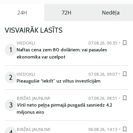
24H
72H
Nedēļa
VISVAIRĀK LASĪTS
VIEDOKĻI
07.08.26, 00:35
1
Naftas cena zem 80 dolāriem; vai pasaules
ekonomika var uzelpot
VIEDOKĻI
07.08.26, 09:07
2
Pieaugušie “iekrīt” uz viltus investīcijām
BIRŽAS JAUNUMI
07.08.26, 08:51
3
Virši
neto peļņa pirmajā pusgadā sasniedz 4,2
miljonus eiro
BIRŽAS JAUNUMI
06.08.26, 14:13
4