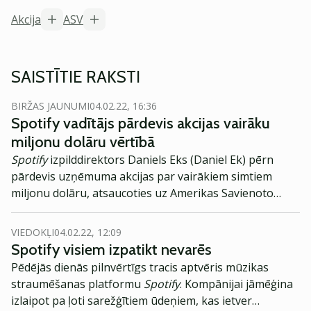
Akcija
ASV
SAISTĪTIE RAKSTI
BIRŽAS JAUNUMI
04.02.22, 16:36
Spotify vadītājs pārdevis akcijas vairāku
miljonu dolāru vērtībā
Spotify
izpilddirektors Daniels Eks (Daniel Ek) pērn
pārdevis uzņēmuma akcijas par vairākiem simtiem
miljonu dolāru, atsaucoties uz Amerikas Savienoto
Valstu Vērtspapīru un biržu komisijas (SEC) datiem,
vēsta zviedru izdevums
Dagens Industri.
VIEDOKĻI
04.02.22, 12:09
Spotify visiem izpatikt nevarēs
Pēdējās dienās pilnvērtīgs tracis aptvēris mūzikas
straumēšanas platformu
Spotify
. Kompānijai jāmēģina
izlaipot pa ļoti sarežģītiem ūdeņiem, kas ietver