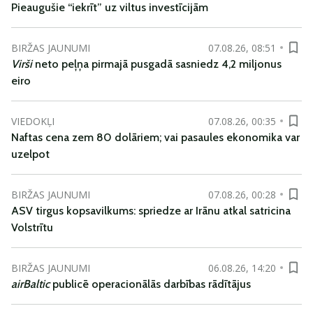
Pieaugušie “iekrīt” uz viltus investīcijām
BIRŽAS JAUNUMI
07.08.26, 08:51
Virši
neto peļņa pirmajā pusgadā sasniedz 4,2 miljonus
eiro
VIEDOKĻI
07.08.26, 00:35
Naftas cena zem 80 dolāriem; vai pasaules ekonomika var
uzelpot
BIRŽAS JAUNUMI
07.08.26, 00:28
ASV tirgus kopsavilkums: spriedze ar Irānu atkal satricina
Volstrītu
BIRŽAS JAUNUMI
06.08.26, 14:20
airBaltic
publicē operacionālās darbības rādītājus