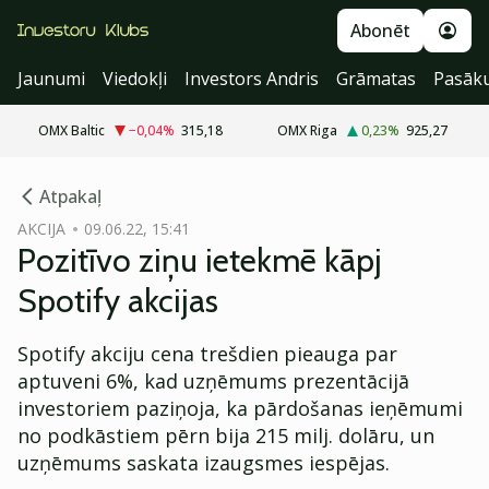
Abonēt
Jaunumi
Viedokļi
Investors Andris
Grāmatas
Pasāk
OMX Baltic
−0,04
%
315,18
OMX Riga
0,23
%
925,27
cebook
Atpakaļ
Twitter)
AKCIJA
09.06.22, 15:41
Pozitīvo ziņu ietekmē kāpj
kedIn
Spotify akcijas
ail
Spotify akciju cena trešdien pieauga par
k
aptuveni 6%, kad uzņēmums prezentācijā
investoriem paziņoja, ka pārdošanas ieņēmumi
no podkāstiem pērn bija 215 milj. dolāru, un
uzņēmums saskata izaugsmes iespējas.