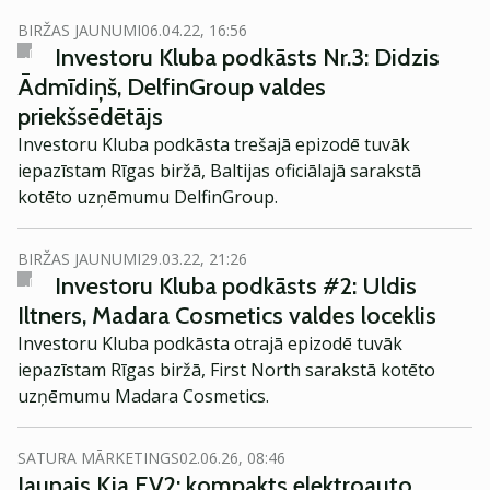
BIRŽAS JAUNUMI
06.04.22, 16:56
Investoru Kluba podkāsts Nr.3: Didzis
Ādmīdiņš, DelfinGroup valdes
priekšsēdētājs
Investoru Kluba podkāsta trešajā epizodē tuvāk
iepazīstam Rīgas biržā, Baltijas oficiālajā sarakstā
kotēto uzņēmumu DelfinGroup.
BIRŽAS JAUNUMI
29.03.22, 21:26
Investoru Kluba podkāsts #2: Uldis
Iltners, Madara Cosmetics valdes loceklis
Investoru Kluba podkāsta otrajā epizodē tuvāk
iepazīstam Rīgas biržā, First North sarakstā kotēto
uzņēmumu Madara Cosmetics.
SATURA MĀRKETINGS
02.06.26, 08:46
Jaunais Kia EV2: kompakts elektroauto