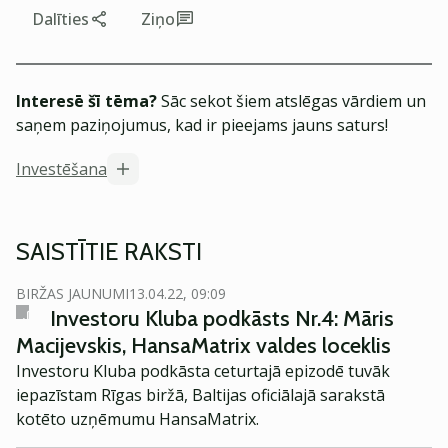
Dalīties
Ziņo
Interesē šī tēma?
Sāc sekot šiem atslēgas vārdiem un
saņem paziņojumus, kad ir pieejams jauns saturs!
Investēšana
SAISTĪTIE RAKSTI
BIRŽAS JAUNUMI
13.04.22, 09:09
Investoru Kluba podkāsts Nr.4: Māris
Macijevskis, HansaMatrix valdes loceklis
Investoru Kluba podkāsta ceturtajā epizodē tuvāk
iepazīstam Rīgas biržā, Baltijas oficiālajā sarakstā
kotēto uzņēmumu HansaMatrix.