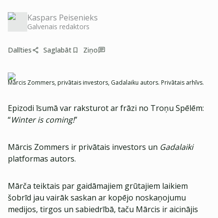
Kaspars Peisenieks
Galvenais redaktors
Dalīties
Saglabāt
Ziņo
Mārcis Zommers, privātais investors, Gadalaiku autors. Privātais arhīvs.
Epizodi īsumā var raksturot ar frāzi no Troņu Spēlēm:
“
Winter is coming!
”
Mārcis Zommers ir privātais investors un
Gadalaiki
platformas autors.
Mārča teiktais par gaidāmajiem grūtajiem laikiem
šobrīd jau vairāk saskan ar kopējo noskaņojumu
medijos, tirgos un sabiedrībā, taču Mārcis ir aicinājis