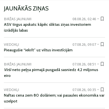
JAUNĀKĀS ZIŅAS
BIRŽAS JAUNUMI
08.08.26, 02:46
ASV tirgus apskats: kāpēc sliktas ziņas investoriem
izrādījās labas
VIEDOKĻI
07.08.26, 09:07
Pieaugušie “iekrīt” uz viltus investīcijām
BIRŽAS JAUNUMI
07.08.26, 08:51
Virši
neto peļņa pirmajā pusgadā sasniedz 4,2 miljonus
eiro
VIEDOKĻI
07.08.26, 00:35
Naftas cena zem 80 dolāriem; vai pasaules ekonomika var
uzelpot