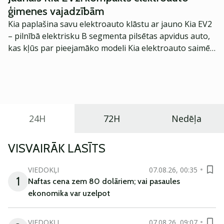
ģimenes vajadzībām
Kia paplašina savu elektroauto klāstu ar jauno Kia EV2
– pilnībā elektrisku B segmenta pilsētas apvidus auto,
kas kļūs par pieejamāko modeli Kia elektroauto saimē
Eiropā. Modelis izstrādāts ar mērķi piedāvāt ģimenēm
praktisku un tehnoloģiski modernu automobili
ikdienas vajadzībām.
24H
72H
Nedēļa
VISVAIRĀK LASĪTS
VIEDOKĻI
07.08.26, 00:35
1
Naftas cena zem 80 dolāriem; vai pasaules
ekonomika var uzelpot
VIEDOKĻI
07.08.26, 09:07