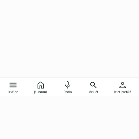
Izvēlne
Jaunumi
Radio
Meklēt
Ieiet portālā
Gunāra Astras iela 8B, Rīga, LV-1082