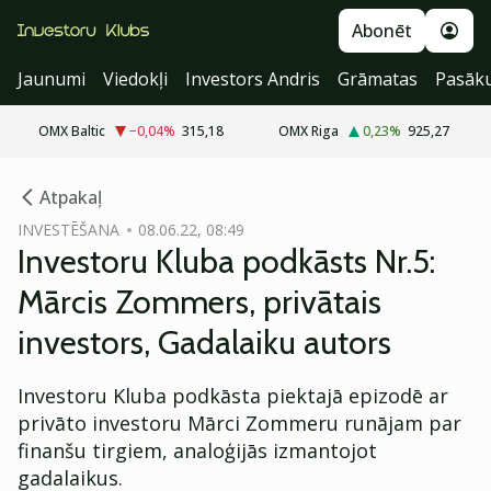
Abonēt
Jaunumi
Viedokļi
Investors Andris
Grāmatas
Pasāk
OMX Baltic
−0,04
%
315,18
OMX Riga
0,23
%
925,27
cebook
cebook
Atpakaļ
Twitter)
Twitter)
INVESTĒŠANA
08.06.22, 08:49
Investoru Kluba podkāsts Nr.5:
kedIn
kedIn
Mārcis Zommers, privātais
ail
ail
investors, Gadalaiku autors
k
k
Investoru Kluba podkāsta piektajā epizodē ar
privāto investoru Mārci Zommeru runājam par
finanšu tirgiem, analoģijās izmantojot
gadalaikus.