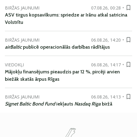
BIRŽAS JAUNUMI
07.08.26, 00:28
ASV tirgus kopsavilkums: spriedze ar Irānu atkal satricina
Volstrītu
BIRŽAS JAUNUMI
06.08.26, 14:20
airBaltic
publicē operacionālās darbības rādītājus
VIEDOKĻI
06.08.26, 14:17
Mājokļu finansējums pieaudzis par 12 %, pircēji arvien
biežāk skatās ārpus Rīgas
BIRŽAS JAUNUMI
06.08.26, 14:13
Signet Baltic Bond Fund
iekļauts
Nasdaq Riga
biržā