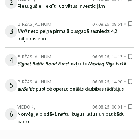
2
Pieaugušie “iekrīt” uz viltus investīcijām
BIRŽAS JAUNUMI
07.08.26, 08:51
3
Virši
neto peļņa pirmajā pusgadā sasniedz 4,2
miljonus eiro
BIRŽAS JAUNUMI
06.08.26, 14:13
4
Signet Baltic Bond Fund
iekļauts
Nasdaq Riga
biržā
BIRŽAS JAUNUMI
06.08.26, 14:20
5
airBaltic
publicē operacionālās darbības rādītājus
VIEDOKĻI
06.08.26, 00:01
6
Norvēģija piedāvā naftu, kuģus, lašus un pat kādu
banku