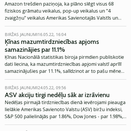
Amazon trešdien paziņoja, ka plāno slēgt visus 68
fiziskos grāmatu veikalus, pop-up veikalus un "4
zvaigžņu" veikalus Amerikas Savienotajās Valstīs un
Apvienotajā Karalistē, vēsta Reuters.
BIRŽAS JAUNUMI
16.05.22, 16:04
Ķīnas mazumtirdzniecības apjoms
samazinājies par 11.1%
Ķīnas Nacionālā statistikas biroja pirmdien publiskotie
dati liecina, ka mazumtirdzniecības apjomi valstī aprīlī
samazinājušies par 11.1%, salīdzinot ar to pašu mēnesi
pagājušajā gadā, kas ir lielākais kritums kopš 2020.
gada marta.
BIRŽAS JAUNUMI
24.05.22, 09:56
ASV akciju tirgi nedēļu sāk ar izrāvienu
Nedēļas pirmajā tirdzniecības dienā ievērojami pieauga
lielākie Amerikas Savienoto Valstu (ASV) biržu indeksi,
S&P 500 palielinājās par 1.86%, Dow Jones - par 1.98%,
bet Nasdaq saliktais indekss - par 1.59%.