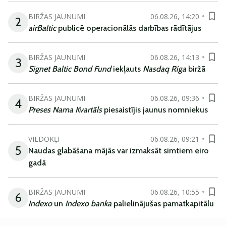
BIRŽAS JAUNUMI
06.08.26, 14:20
2
airBaltic
publicē operacionālās darbības rādītājus
BIRŽAS JAUNUMI
06.08.26, 14:13
3
Signet Baltic Bond Fund
iekļauts
Nasdaq Riga
biržā
BIRŽAS JAUNUMI
06.08.26, 09:36
4
Preses Nama Kvartāls
piesaistījis jaunus nomniekus
VIEDOKĻI
06.08.26, 09:21
5
Naudas glabāšana mājās var izmaksāt simtiem eiro
gadā
BIRŽAS JAUNUMI
06.08.26, 10:55
6
Indexo
un
Indexo banka
palielinājušas pamatkapitālu