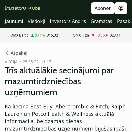
Abonēt
Jaunumi
Viedokļi
Investors Andris
Grāmatas
Pasāk
OMX Baltic
0,11
%
315,32
OMX Riga
−0,56
%
923,11
cebook
Atpakaļ
Twitter)
AKCIJA
25.05.22, 11:17
Trīs aktuālākie secinājumi par
kedIn
mazumtirdzniecības
ail
uzņēmumiem
k
Kā liecina Best Buy, Abercrombie & Fitch, Ralph
Lauren un Petco Health & Wellness aktuālā
informācija, beidzamās dienas
mazumtirdzniecības uzņēmumiem bijušas īpaši