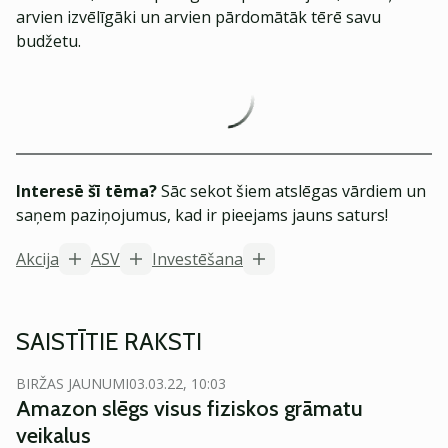
arvien izvēlīgāki un arvien pārdomātāk tērē savu
budžetu.
Interesē šī tēma?
Sāc sekot šiem atslēgas vārdiem un
saņem paziņojumus, kad ir pieejams jauns saturs!
Akcija
ASV
Investēšana
SAISTĪTIE RAKSTI
BIRŽAS JAUNUMI
03.03.22, 10:03
Amazon slēgs visus fiziskos grāmatu
veikalus