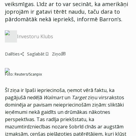
veiksmīgas. Līdz ar to var secināt, ka amerikāņi
joprojām ir gatavi tērēt naudu, taču dara to
pārdomātāk nekā iepriekš, informē Barron’s.
Investoru Klubs
Dalīties
Saglabāt
Ziņo
Foto:
Reuters/Scanpix
Šī ziņa ir īpaši iepriecinoša, ņemot vērā faktu, ka
pagājušā nedēļā
Walmart
un
Target
ziņu virsrakstos
dominēja ar pavisam neiepriecinošām ziņām: sliktāki
ieņēmumi nekā gaidīts un drūmākas nākotnes
perspektīvas. Tas radīja priekšstatu, ka
mazumtirdzniecības nozare šobrīd cīnās ar augstām
izmaksām, cenšas pielāgoties patērētājiem, kuri kļūst