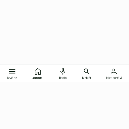
Izvēlne
Jaunumi
Radio
Meklēt
Ieiet portālā
Gunāra Astras iela 8B, Rīga, LV-1082
janis.skupelis@investoruklubs.lv