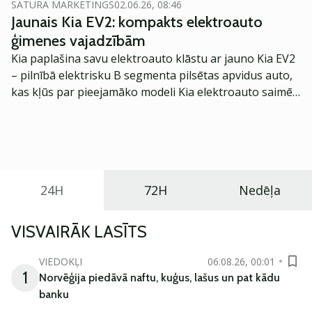
SATURA MĀRKETINGS
02.06.26, 08:46
Jaunais Kia EV2: kompakts elektroauto
ģimenes vajadzībām
Kia paplašina savu elektroauto klāstu ar jauno Kia EV2
– pilnībā elektrisku B segmenta pilsētas apvidus auto,
kas kļūs par pieejamāko modeli Kia elektroauto saimē
Eiropā. Modelis izstrādāts ar mērķi piedāvāt ģimenēm
praktisku un tehnoloģiski modernu automobili
ikdienas vajadzībām.
24H
72H
Nedēļa
VISVAIRĀK LASĪTS
VIEDOKĻI
06.08.26, 00:01
1
Norvēģija piedāvā naftu, kuģus, lašus un pat kādu
banku