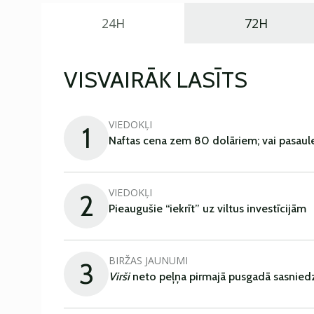
24H
72H
VISVAIRĀK LASĪTS
VIEDOKĻI
1
Naftas cena zem 80 dolāriem; vai pasaul
VIEDOKĻI
2
Pieaugušie “iekrīt” uz viltus investīcijām
BIRŽAS JAUNUMI
3
Virši
neto peļņa pirmajā pusgadā sasniedz