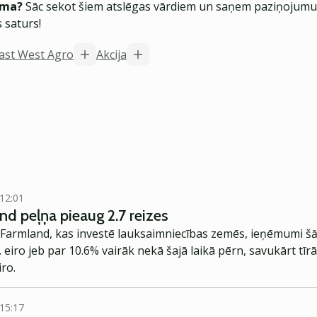
ēma?
Sāc sekot šiem atslēgas vārdiem un saņem paziņojumus
 saturs!
ast West Agro
Akcija
 12:01
nd peļņa pieaug 2.7 reizes
armland, kas investē lauksaimniecības zemēs, ieņēmumi šā
. eiro jeb par 10.6% vairāk nekā šajā laikā pērn, savukārt tīr
iro.
 15:17