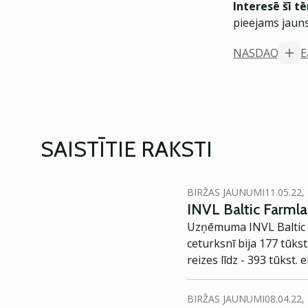
Interesē šī t
pieejams jauns
NASDAQ
E
SAISTĪTIE RAKSTI
BIRŽAS JAUNUMI
11.05.22,
INVL Baltic Farmla
Uzņēmuma INVL Baltic F
ceturksnī bija 177 tūkst
reizes līdz - 393 tūkst. e
BIRŽAS JAUNUMI
08.04.22,