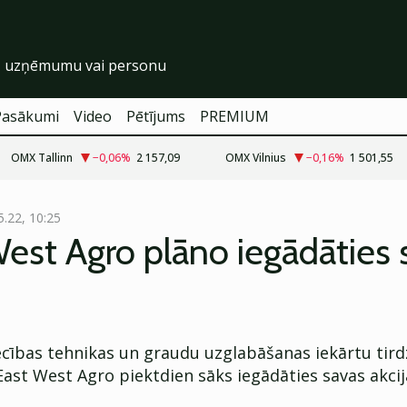
Pasākumi
Video
Pētījums
PREMIUM
OMX Tallinn
−0,06
%
2 157,09
OMX Vilnius
−0,16
%
1 501,55
5.22, 10:25
est Agro plāno iegādāties 
cības tehnikas un graudu uzglabāšanas iekārtu tird
st West Agro piektdien sāks iegādāties savas akcij