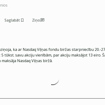
inios
Saglabāt
Ziņo
ņoja, ka ar Nasdaq Viļņas fondu biržas starpniecību 20.-27
z 5 tūkst. savu akciju vienībām, par akciju maksājot 13 eiro. 
n maksāja Nasdaq Viļņas biržā.