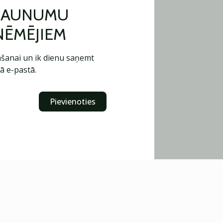
 JAUNUMU
ŅĒMĒJIEM
šanai un ik dienu saņemt
ā e-pastā.
Pievienoties