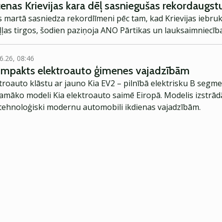
cenas Krievijas kara dēļ sasniegušas rekordaugst
 martā sasniedza rekordlīmeni pēc tam, kad Krievijas iebruk
ļas tirgos, šodien paziņoja ANO Pārtikas un lauksaimniecība
6.26, 08:46
kompakts elektroauto ģimenes vajadzībām
troauto klāstu ar jauno Kia EV2 – pilnībā elektrisku B segme
jamāko modeli Kia elektroauto saimē Eiropā. Modelis izstrād
ehnoloģiski modernu automobili ikdienas vajadzībām.