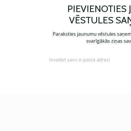
PIEVIENOTIES
VĒSTULES SA
Paraksties jaunumu vēstules saņem
svarīgākās ziņas sav