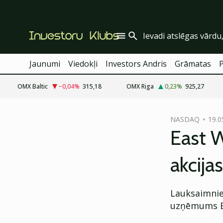
Jaunumi
Viedokļi
Investors Andris
Grāmatas
OMX Baltic
−0,04
%
315,18
OMX Riga
0,23
%
925,27
cebook
NASDAQ
19.0
Twitter)
East W
kedIn
akcijas
ail
k
Lauksaimnie
uzņēmums Ea