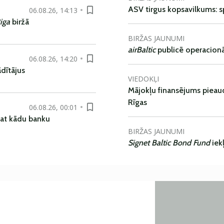
ASV tirgus kopsavilkums: spr
06.08.26, 14:13
iga
biržā
BIRŽAS JAUNUMI
airBaltic
publicē operacionāl
06.08.26, 14:20
dītājus
VIEDOKĻI
Mājokļu finansējums pieaudz
Rīgas
06.08.26, 00:01
pat kādu banku
BIRŽAS JAUNUMI
Signet Baltic Bond Fund
iek