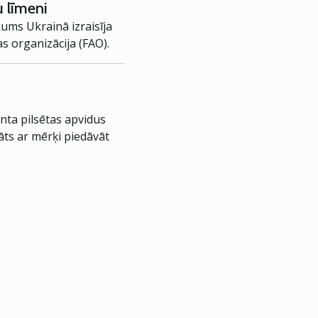
u līmeni
ums Ukrainā izraisīja
s organizācija (FAO).
nta pilsētas apvidus
āts ar mērķi piedāvāt