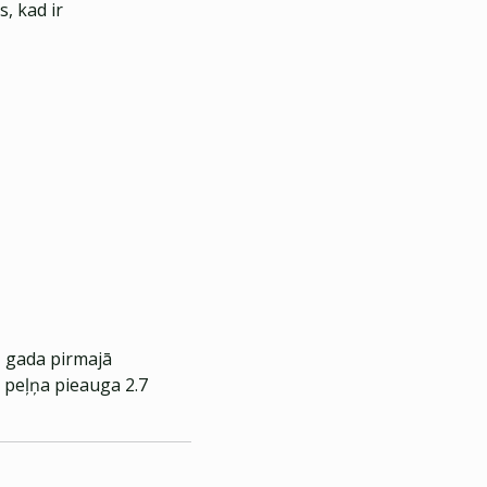
, kad ir
 gada pirmajā
ā peļņa pieauga 2.7