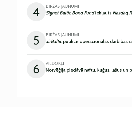
BIRŽAS JAUNUMI
4
Signet Baltic Bond Fund
iekļauts
Nasdaq R
BIRŽAS JAUNUMI
5
airBaltic
publicē operacionālās darbības rā
VIEDOKĻI
6
Norvēģija piedāvā naftu, kuģus, lašus un 