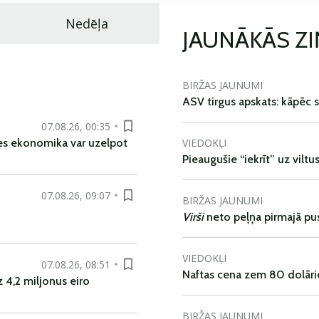
Nedēļa
JAUNĀKĀS Z
BIRŽAS JAUNUMI
ASV tirgus apskats: kāpēc s
07.08.26, 00:35
VIEDOKĻI
es ekonomika var uzelpot
Pieaugušie “iekrīt” uz viltu
07.08.26, 09:07
BIRŽAS JAUNUMI
Virši
neto peļņa pirmajā pu
VIEDOKĻI
07.08.26, 08:51
Naftas cena zem 80 dolāri
 4,2 miljonus eiro
BIRŽAS JAUNUMI