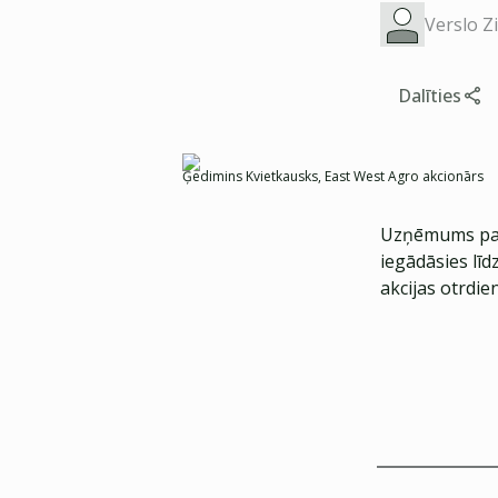
Verslo Z
Dalīties
Ģedimins Kvietkausks, East West Agro akcionārs
Uzņēmums pazi
iegādāsies līd
akcijas otrdie