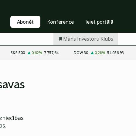
Pašapkalpošanās
Abonēt
Abonēt
Konference
Ieiet portālā
Mans Investoru Klubs
S&P 500
0,62
%
7 757,64
DOW 30
0,28
%
54 036,93
savas
zniecības
as.