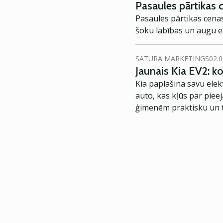
Pasaules pārtikas 
Pasaules pārtikas cenas
šoku labības un augu eļ
SATURA MĀRKETINGS
02.0
Jaunais Kia EV2: 
Kia paplašina savu elek
auto, kas kļūs par piee
ģimenēm praktisku un t