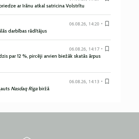
iedze ar Irānu atkal satricina Volstrītu
06.08.26, 14:20
ās darbības rādītājus
06.08.26, 14:17
is par 12 %, pircēji arvien biežāk skatās ārpus
06.08.26, 14:13
ļauts
Nasdaq Riga
biržā