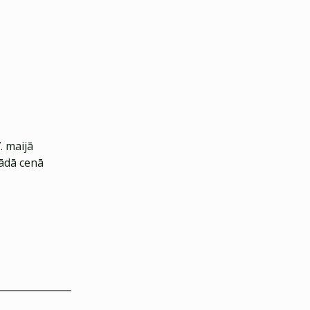
. maijā
Šādā cenā