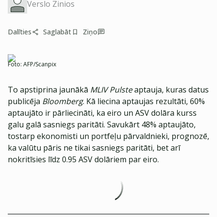
Verslo Zinios
Dalīties
Saglabāt
Ziņo
Foto:
AFP/Scanpix
To apstiprina jaunākā
MLIV Pulste
aptauja, kuras datus
publicēja
Bloomberg
. Kā liecina aptaujas rezultāti, 60%
aptaujāto ir pārliecināti, ka eiro un ASV dolāra kurss
galu galā sasniegs paritāti. Savukārt 48% aptaujāto,
tostarp ekonomisti un portfeļu pārvaldnieki, prognozē,
ka valūtu pāris ne tikai sasniegs paritāti, bet arī
nokritīsies līdz 0.95 ASV dolāriem par eiro.