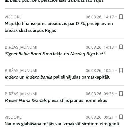
airBaltic
publicē operacionālās darbības rādītājus
VIEDOKĻI
06.08.26, 14:17
Mājokļu finansējums pieaudzis par 12 %, pircēji arvien
biežāk skatās ārpus Rīgas
BIRŽAS JAUNUMI
06.08.26, 14:13
Signet Baltic Bond Fund
iekļauts
Nasdaq Riga
biržā
BIRŽAS JAUNUMI
06.08.26, 10:55
Indexo
un
Indexo banka
palielinājušas pamatkapitālu
BIRŽAS JAUNUMI
06.08.26, 09:36
Preses Nama Kvartāls
piesaistījis jaunus nomniekus
VIEDOKĻI
06.08.26, 09:21
Naudas glabāšana mājās var izmaksāt simtiem eiro gadā