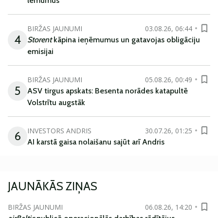
lēmumus
BIRŽAS JAUNUMI
03.08.26, 06:44
4
Storent
kāpina ieņēmumus un gatavojas obligāciju
emisijai
BIRŽAS JAUNUMI
05.08.26, 00:49
5
ASV tirgus apskats: Besenta norādes katapultē
Volstrītu augstāk
INVESTORS ANDRIS
30.07.26, 01:25
6
AI karstā gaisa nolaišanu sajūt arī Andris
JAUNĀKĀS ZIŅAS
BIRŽAS JAUNUMI
06.08.26, 14:20