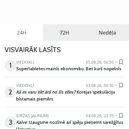
praktisku un tehnoloģiski modernu automobili
ikdienas vajadzībām.
24H
72H
Nedēļa
VISVAIRĀK LASĪTS
VIEDOKĻI
05.08.26, 00:50
1
Supertabletes mainīs ekonomiku. Bet kurš nopelnīs
VIEDOKĻI
03.08.26, 00:30
2
Kā es varu tikt ārā no šīs elles?
Korejas spekulāciju
bīstamais piemērs
BIRŽAS JAUNUMI
04.08.26, 23:35
3
Kalve
: Izaugsme nozīmē arī spēju pieņemt sarežģītus