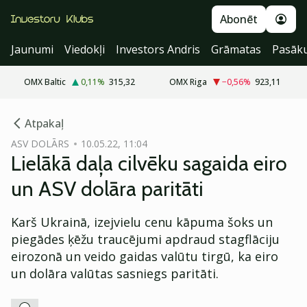
Abonēt
Jaunumi
Viedokļi
Investors Andris
Grāmatas
Pasāk
OMX Baltic
0,11
%
315,32
OMX Riga
−0,56
%
923,11
cebook
Atpakaļ
Twitter)
ASV DOLĀRS
10.05.22, 11:04
Lielākā daļa cilvēku sagaida eiro
kedIn
un ASV dolāra paritāti
ail
Karš Ukrainā, izejvielu cenu kāpuma šoks un
k
piegādes ķēžu traucējumi apdraud stagflāciju
eirozonā un veido gaidas valūtu tirgū, ka eiro
un dolāra valūtas sasniegs paritāti.