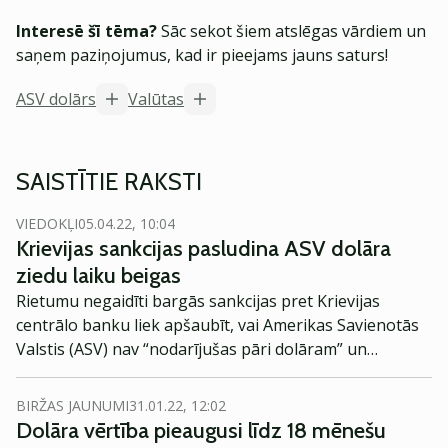
Interesē šī tēma?
Sāc sekot šiem atslēgas vārdiem un
saņem paziņojumus, kad ir pieejams jauns saturs!
ASV dolārs
Valūtas
SAISTĪTIE RAKSTI
VIEDOKĻI
05.04.22, 10:04
Krievijas sankcijas pasludina ASV dolāra
ziedu laiku beigas
Rietumu negaidīti bargās sankcijas pret Krievijas
centrālo banku liek apšaubīt, vai Amerikas Savienotās
Valstis (ASV) nav “nodarījušas pāri dolāram” un
apdraudējušas savas valūtas rezerves valūtas statusu.
BIRŽAS JAUNUMI
31.01.22, 12:02
Dolāra vērtība pieaugusi līdz 18 mēnešu