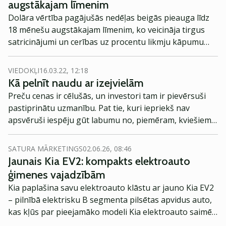
augstākajam līmenim
Dolāra vērtība pagājušās nedēļas beigās pieauga līdz
18 mēnešu augstākajam līmenim, ko veicināja tirgus
satricinājumi un cerības uz procentu likmju kāpumu
Amerikas Savienotajās Valstīs (ASV), ziņo
Reuters.
VIEDOKĻI
16.03.22, 12:18
Kā pelnīt naudu ar izejvielām
Preču cenas ir cēlušās, un investori tam ir pievērsuši
pastiprinātu uzmanību. Pat tie, kuri iepriekš nav
apsvēruši iespēju gūt labumu no, piemēram, kviešiem
vai pallādija.
SATURA MĀRKETINGS
02.06.26, 08:46
Jaunais Kia EV2: kompakts elektroauto
ģimenes vajadzībām
Kia paplašina savu elektroauto klāstu ar jauno Kia EV2
– pilnībā elektrisku B segmenta pilsētas apvidus auto,
kas kļūs par pieejamāko modeli Kia elektroauto saimē
Eiropā. Modelis izstrādāts ar mērķi piedāvāt ģimenēm