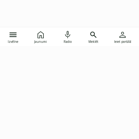
Izvēlne
Jaunumi
Radio
Meklēt
Ieiet portālā
Gunāra Astras iela 8B, Rīga, LV-1082
janis.skupelis@investoruklubs.lv
Abonē
Abonē jaunumus
Reklāma
Publikāciju lietošanas
Vispārējie noteikumi