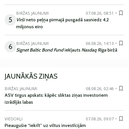
BIRŽAS JAUNUMI
07.08.26, 08:51
5
Virši
neto peļņa pirmajā pusgadā sasniedz 4,2
miljonus eiro
BIRŽAS JAUNUMI
06.08.26, 14:13
6
Signet Baltic Bond Fund
iekļauts
Nasdaq Riga
biržā
JAUNĀKĀS ZIŅAS
BIRŽAS JAUNUMI
08.08.26, 02:46
ASV tirgus apskats: kāpēc sliktas ziņas investoriem
izrādījās labas
VIEDOKĻI
07.08.26, 09:07
Pieaugušie “iekrīt” uz viltus investīcijām