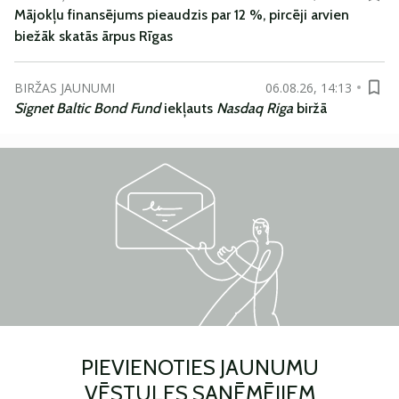
Mājokļu finansējums pieaudzis par 12 %, pircēji arvien
biežāk skatās ārpus Rīgas
BIRŽAS JAUNUMI
06.08.26, 14:13
Signet Baltic Bond Fund
iekļauts
Nasdaq Riga
biržā
PIEVIENOTIES JAUNUMU
VĒSTULES SAŅĒMĒJIEM