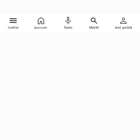
Izvēlne
Jaunumi
Radio
Meklēt
Ieiet portālā
Gunāra Astras iela 8B, Rīga, LV-1082
janis.skupelis@investoruklubs.lv
Abonē
Abonē jaunumus
Reklāma
Publikāciju lietošanas
Vispārējie noteikumi
tiesības
Privātuma politika
Pārtraukt abonēšanu