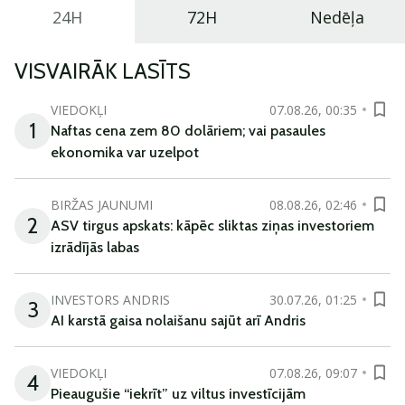
24H
72H
Nedēļa
VISVAIRĀK LASĪTS
VIEDOKĻI
07.08.26, 00:35
1
Naftas cena zem 80 dolāriem; vai pasaules
ekonomika var uzelpot
BIRŽAS JAUNUMI
08.08.26, 02:46
2
ASV tirgus apskats: kāpēc sliktas ziņas investoriem
izrādījās labas
INVESTORS ANDRIS
30.07.26, 01:25
3
AI karstā gaisa nolaišanu sajūt arī Andris
VIEDOKĻI
07.08.26, 09:07
4
Pieaugušie “iekrīt” uz viltus investīcijām