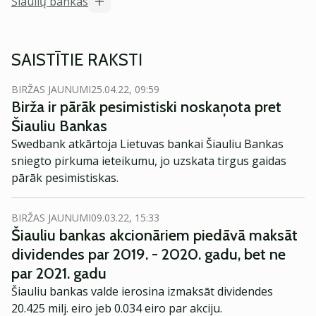
Šiaulių bankas
SAISTĪTIE RAKSTI
BIRŽAS JAUNUMI
25.04.22, 09:59
Birža ir pārāk pesimistiski noskaņota pret
Šiauliu Bankas
Swedbank atkārtoja Lietuvas bankai Šiauliu Bankas
sniegto pirkuma ieteikumu, jo uzskata tirgus gaidas
pārāk pesimistiskas.
BIRŽAS JAUNUMI
09.03.22, 15:33
Šiauliu bankas akcionāriem piedāvā maksāt
dividendes par 2019. - 2020. gadu, bet ne
par 2021. gadu
Šiauliu bankas valde ierosina izmaksāt dividendes
20.425 milj. eiro jeb 0.034 eiro par akciju.