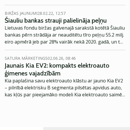
BIRŽAS JAUNUMI
28.02.22, 12:57
Šiauliu bankas strauji palielināja peļņu
Lietuvas fondu biržas galvenajā sarakstā kotētā Šiauliu
bankas pērn strādāja ar neauditētu tīro peļņu 55.2 milj.
eiro apmērā jeb par 28% vairāk nekā 2020. gadā, un tās
kredītportfelis gada griezumā pieauga par 19%.
SATURA MĀRKETINGS
02.06.26, 08:46
Jaunais Kia EV2: kompakts elektroauto
ģimenes vajadzībām
Kia paplašina savu elektroauto klāstu ar jauno Kia EV2
– pilnībā elektrisku B segmenta pilsētas apvidus auto,
kas kļūs par pieejamāko modeli Kia elektroauto saimē
Eiropā. Modelis izstrādāts ar mērķi piedāvāt ģimenēm
praktisku un tehnoloģiski modernu automobili
ikdienas vajadzībām.