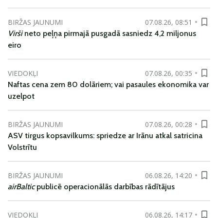
BIRŽAS JAUNUMI
07.08.26, 08:51
Virši
neto peļņa pirmajā pusgadā sasniedz 4,2 miljonus
eiro
VIEDOKĻI
07.08.26, 00:35
Naftas cena zem 80 dolāriem; vai pasaules ekonomika var
uzelpot
BIRŽAS JAUNUMI
07.08.26, 00:28
ASV tirgus kopsavilkums: spriedze ar Irānu atkal satricina
Volstrītu
BIRŽAS JAUNUMI
06.08.26, 14:20
airBaltic
publicē operacionālās darbības rādītājus
VIEDOKĻI
06.08.26, 14:17