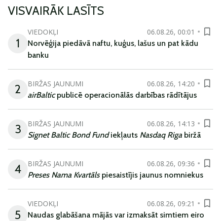
VISVAIRĀK LASĪTS
VIEDOKĻI
06.08.26, 00:01
1
Norvēģija piedāvā naftu, kuģus, lašus un pat kādu
banku
BIRŽAS JAUNUMI
06.08.26, 14:20
2
airBaltic
publicē operacionālās darbības rādītājus
BIRŽAS JAUNUMI
06.08.26, 14:13
3
Signet Baltic Bond Fund
iekļauts
Nasdaq Riga
biržā
BIRŽAS JAUNUMI
06.08.26, 09:36
4
Preses Nama Kvartāls
piesaistījis jaunus nomniekus
VIEDOKĻI
06.08.26, 09:21
5
Naudas glabāšana mājās var izmaksāt simtiem eiro