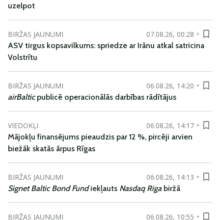
uzelpot
BIRŽAS JAUNUMI
07.08.26, 00:28
ASV tirgus kopsavilkums: spriedze ar Irānu atkal satricina
Volstrītu
BIRŽAS JAUNUMI
06.08.26, 14:20
airBaltic
publicē operacionālās darbības rādītājus
VIEDOKĻI
06.08.26, 14:17
Mājokļu finansējums pieaudzis par 12 %, pircēji arvien
biežāk skatās ārpus Rīgas
BIRŽAS JAUNUMI
06.08.26, 14:13
Signet Baltic Bond Fund
iekļauts
Nasdaq Riga
biržā
BIRŽAS JAUNUMI
06.08.26, 10:55