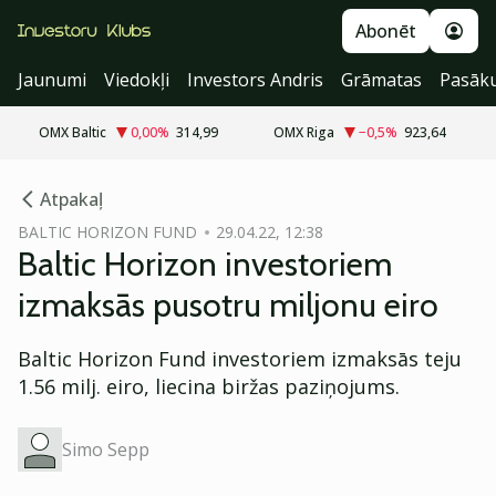
Abonēt
Jaunumi
Viedokļi
Investors Andris
Grāmatas
Pasāk
OMX Baltic
0,00
%
314,99
OMX Riga
−0,5
%
923,64
cebook
Atpakaļ
Twitter)
BALTIC HORIZON FUND
29.04.22, 12:38
Baltic Horizon investoriem
kedIn
izmaksās pusotru miljonu eiro
ail
Baltic Horizon Fund investoriem izmaksās teju
k
1.56 milj. eiro, liecina biržas paziņojums.
Simo Sepp