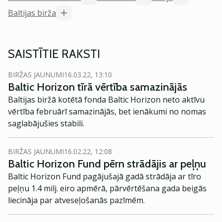
Baltijas birža
SAISTĪTIE RAKSTI
BIRŽAS JAUNUMI
16.03.22, 13:10
Baltic Horizon tīrā vērtība samazinājās
Baltijas biržā kotētā fonda Baltic Horizon neto aktīvu
vērtība februārī samazinājās, bet ienākumi no nomas
saglabājušies stabili.
BIRŽAS JAUNUMI
16.02.22, 12:08
Baltic Horizon Fund pērn strādājis ar peļņu
Baltic Horizon Fund pagājušajā gadā strādāja ar tīro
peļņu 1.4 milj. eiro apmērā, pārvērtēšana gada beigās
liecināja par atveseļošanās pazīmēm.