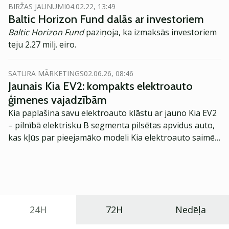
BIRŽAS JAUNUMI
04.02.22, 13:49
Baltic Horizon Fund dalās ar investoriem
Baltic Horizon Fund
paziņoja, ka izmaksās investoriem
teju 2.27 milj. eiro.
SATURA MĀRKETINGS
02.06.26, 08:46
Jaunais Kia EV2: kompakts elektroauto
ģimenes vajadzībām
Kia paplašina savu elektroauto klāstu ar jauno Kia EV2
– pilnībā elektrisku B segmenta pilsētas apvidus auto,
kas kļūs par pieejamāko modeli Kia elektroauto saimē
Eiropā. Modelis izstrādāts ar mērķi piedāvāt ģimenēm
praktisku un tehnoloģiski modernu automobili
ikdienas vajadzībām.
24H
72H
Nedēļa