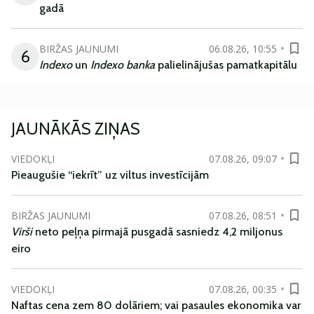
gadā
BIRŽAS JAUNUMI
06.08.26, 10:55
6
Indexo
un
Indexo banka
palielinājušas pamatkapitālu
JAUNĀKĀS ZIŅAS
VIEDOKĻI
07.08.26, 09:07
Pieaugušie “iekrīt” uz viltus investīcijām
BIRŽAS JAUNUMI
07.08.26, 08:51
Virši
neto peļņa pirmajā pusgadā sasniedz 4,2 miljonus
eiro
VIEDOKĻI
07.08.26, 00:35
Naftas cena zem 80 dolāriem; vai pasaules ekonomika var