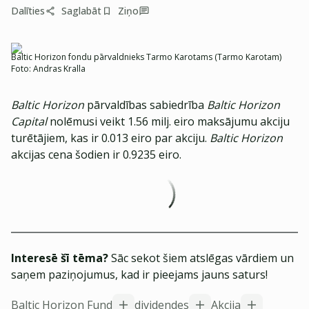
Dalīties
Saglabāt
Ziņo
Baltic Horizon fondu pārvaldnieks Tarmo Karotams (Tarmo Karotam)
Foto:
Andras Kralla
Baltic Horizon
pārvaldības sabiedrība
Baltic Horizon
Capital
nolēmusi veikt 1.56 milj. eiro maksājumu akciju
turētājiem, kas ir 0.013 eiro par akciju.
Baltic Horizon
akcijas cena šodien ir 0.9235 eiro.
Interesē šī tēma?
Sāc sekot šiem atslēgas vārdiem un
saņem paziņojumus, kad ir pieejams jauns saturs!
Baltic Horizon Fund
dividendes
Akcija