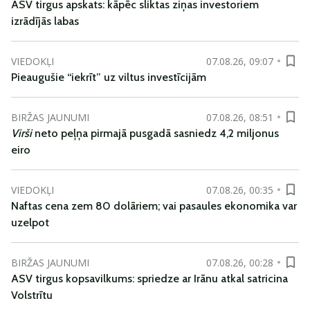
ASV tirgus apskats: kāpēc sliktas ziņas investoriem
izrādījās labas
VIEDOKĻI
07.08.26, 09:07
Pieaugušie “iekrīt” uz viltus investīcijām
BIRŽAS JAUNUMI
07.08.26, 08:51
Virši
neto peļņa pirmajā pusgadā sasniedz 4,2 miljonus
eiro
VIEDOKĻI
07.08.26, 00:35
Naftas cena zem 80 dolāriem; vai pasaules ekonomika var
uzelpot
BIRŽAS JAUNUMI
07.08.26, 00:28
ASV tirgus kopsavilkums: spriedze ar Irānu atkal satricina
Volstrītu