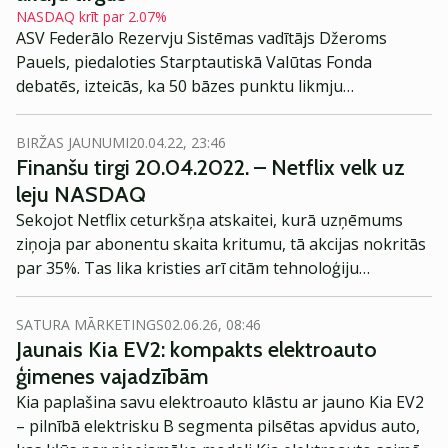
NASDAQ krīt par 2.07%
ASV Federālo Rezervju Sistēmas vadītājs Džeroms
Pauels, piedaloties Starptautiskā Valūtas Fonda
debatēs, izteicās, ka 50 bāzes punktu likmju
palielinājums maijā ir iespējams, vēsta Barron’s.
BIRŽAS JAUNUMI
20.04.22, 23:46
Finanšu tirgi 20.04.2022. – Netflix velk uz
leju NASDAQ
Sekojot Netflix ceturkšņa atskaitei, kurā uzņēmums
ziņoja par abonentu skaita kritumu, tā akcijas nokritās
par 35%. Tas lika kristies arī citām tehnoloģiju
kompāniju akcijām.
SATURA MĀRKETINGS
02.06.26, 08:46
Jaunais Kia EV2: kompakts elektroauto
ģimenes vajadzībām
Kia paplašina savu elektroauto klāstu ar jauno Kia EV2
– pilnībā elektrisku B segmenta pilsētas apvidus auto,