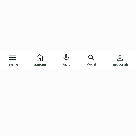
Izvēlne
Jaunumi
Radio
Meklēt
Ieiet portālā
Gunāra Astras iela 8B, Rīga, LV-1082
janis.skupelis@investoruklubs.lv
Abonē
Abonē jaunumus