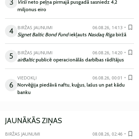
3
Virši
neto peļņa pirmajā pusgadā sasniedz 4,2
miljonus eiro
BIRŽAS JAUNUMI
06.08.26, 14:13
4
Signet Baltic Bond Fund
iekļauts
Nasdaq Riga
biržā
BIRŽAS JAUNUMI
06.08.26, 14:20
5
airBaltic
publicē operacionālās darbības rādītājus
VIEDOKĻI
06.08.26, 00:01
6
Norvēģija piedāvā naftu, kuģus, lašus un pat kādu
banku
JAUNĀKĀS ZIŅAS
BIRŽAS JAUNUMI
08.08.26, 02:46