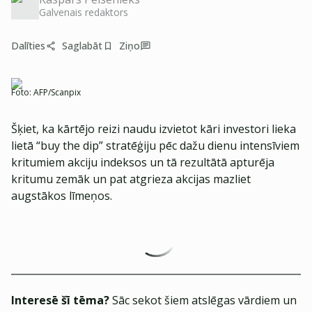
Galvenais redaktors
Dalīties
Saglabāt
Ziņo
Foto:
AFP/Scanpix
Šķiet, ka kārtējo reizi naudu izvietot kāri investori lieka
lietā “buy the dip” stratēģiju pēc dažu dienu intensīviem
kritumiem akciju indeksos un tā rezultātā apturēja
kritumu zemāk un pat atgrieza akcijas mazliet
augstākos līmeņos.
Interesē šī tēma?
Sāc sekot šiem atslēgas vārdiem un