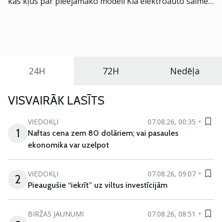
kas kļūs par pieejamāko modeli Kia elektroauto saimē
Eiropā. Modelis izstrādāts ar mērķi piedāvāt ģimenēm
praktisku un tehnoloģiski modernu automobili
ikdienas vajadzībām.
24H
72H
Nedēļa
VISVAIRĀK LASĪTS
VIEDOKĻI
07.08.26, 00:35
1
Naftas cena zem 80 dolāriem; vai pasaules
ekonomika var uzelpot
VIEDOKĻI
07.08.26, 09:07
2
Pieaugušie “iekrīt” uz viltus investīcijām
BIRŽAS JAUNUMI
07.08.26, 08:51