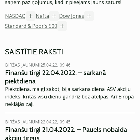
saņem paziņojumus, kad ir pieejams jauns saturs!
NASDAQ
Nafta
Dow Jones
Standard & Poor's 500
SAISTĪTIE RAKSTI
BIRŽAS JAUNUMI
25.04.22, 09:46
Finanšu tirgi 22.04.2022. – sarkanā
piektdiena
Piektdiena, maigi sakot, bija sarkana diena. ASV akciju
indeksi kritās visu dienu gandrīz bez atelpas. Arī Eiropā
neklājās zaļi.
BIRŽAS JAUNUMI
22.04.22, 09:45
Finanšu tirgi 21.04.2022. – Pauels nobaida
akciju tirgus