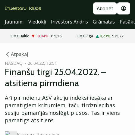
Abonēt
Jaunumi
Viedokļi
Investors Andris
Grāmatas
Pasāk
OMX Baltic
−0,04
%
315,18
OMX Riga
0,23
%
925,27
cebook
Atpakaļ
Twitter)
NASDAQ
26.04.22, 12:51
Finanšu tirgi 25.04.2022. –
kedIn
atsitiena pirmdiena
ail
Arī pirmdienu ASV akciju indeksi iesāka ar
k
pamatīgiem kritumiem, taču tirdzniecības
sesiju pamanījās noslēgt plusos. Tas ir viens
pamatīgs atsitiens.
Kaspars Peisenieks