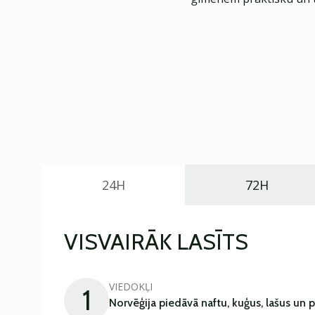
24H
72H
VISVAIRĀK LASĪTS
VIEDOKĻI
1
Norvēģija piedāvā naftu, kuģus, lašus un 