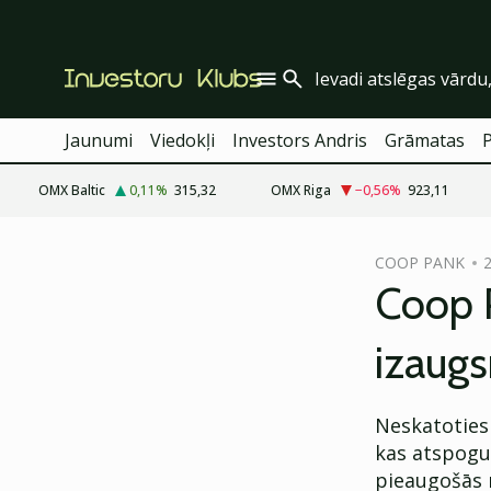
Jaunumi
Viedokļi
Investors Andris
Grāmatas
OMX Baltic
0,11
%
315,32
OMX Riga
−0,56
%
923,11
cebook
COOP PANK
2
Twitter)
Coop P
kedIn
izaug
ail
k
Neskatoties
kas atspogu
pieaugošās n