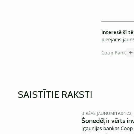
Interesē šī t
pieejams jauns
Coop Pank
SAISTĪTIE RAKSTI
BIRŽAS JAUNUMI
19.04.22,
Šonedēļ ir vērts in
Igaunijas bankas Coop 