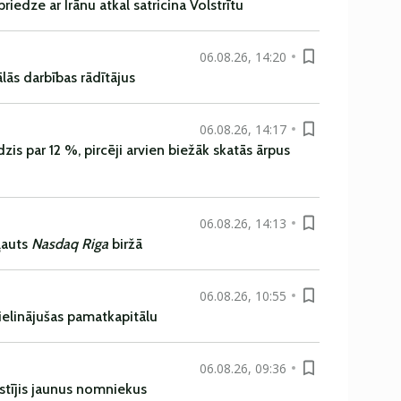
iedze ar Irānu atkal satricina Volstrītu
06.08.26, 14:20
ās darbības rādītājus
06.08.26, 14:17
is par 12 %, pircēji arvien biežāk skatās ārpus
06.08.26, 14:13
ļauts
Nasdaq Riga
biržā
06.08.26, 10:55
ielinājušas pamatkapitālu
06.08.26, 09:36
istījis jaunus nomniekus