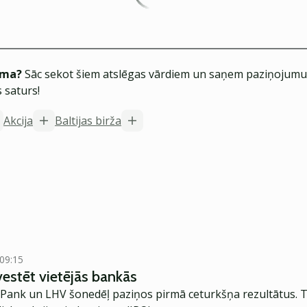
ēma?
Sāc sekot šiem atslēgas vārdiem un saņem paziņojumus
 saturs!
Akcija
Baltijas birža
 09:15
vestēt vietējās bankās
Pank un LHV šonedēļ paziņos pirmā ceturkšņa rezultātus. T