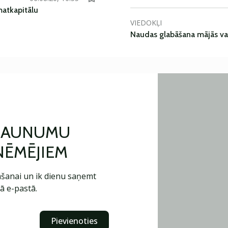
matkapitālu
VIEDOKĻI
Naudas glabāšana mājās va
 JAUNUMU
ŅĒMĒJIEM
šanai un ik dienu saņemt
ā e-pastā.
Pievienoties