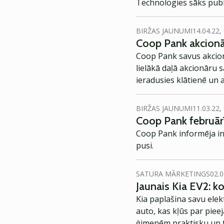
Technologies sāks publ
BIRŽAS JAUNUMI
14.04.22,
Coop Pank akcionār
Coop Pank savus akcionā
lielākā daļā akcionāru sapulci vēroja no
ieradusies klātienē un 
Pank vēsturē.
BIRŽAS JAUNUMI
11.03.22,
Coop Pank februārī
Coop Pank informēja in
pusi.
SATURA MĀRKETINGS
02.0
Jaunais Kia EV2: 
Kia paplašina savu elek
auto, kas kļūs par piee
ģimenēm praktisku un t