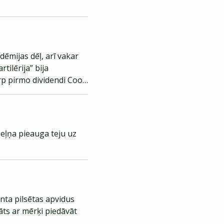
ēmijas dēļ, arī vakar
arp pirmo dividendi Coop
eļņa pieauga teju uz
nta pilsētas apvidus
āts ar mērķi piedāvāt