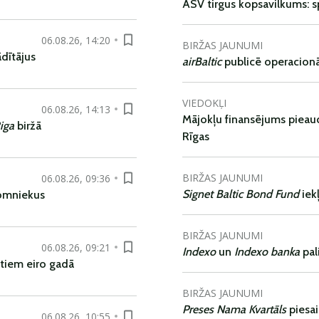
ASV tirgus kopsavilkums: spr
06.08.26, 14:20
BIRŽAS JAUNUMI
dītājus
airBaltic
publicē operacionāl
VIEDOKĻI
06.08.26, 14:13
Mājokļu finansējums pieaudz
iga
biržā
Rīgas
BIRŽAS JAUNUMI
06.08.26, 09:36
Signet Baltic Bond Fund
iek
nomniekus
BIRŽAS JAUNUMI
06.08.26, 09:21
Indexo
un
Indexo banka
pal
tiem eiro gadā
BIRŽAS JAUNUMI
Preses Nama Kvartāls
piesa
06.08.26, 10:55