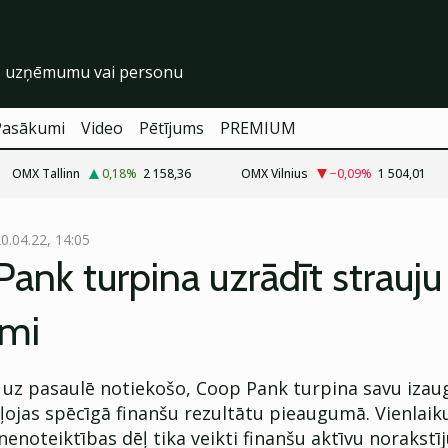
Pasākumi
Video
Pētījums
PREMIUM
OMX Tallinn
0,18
%
2 158,36
OMX Vilnius
−0,09
%
1 504,01
0.04.22, 14:05
ank turpina uzrādīt strauju
smi
 uz pasaulē notiekošo, Coop Pank turpina savu izau
ļojas spēcīgā finanšu rezultātu pieaugumā. Vienlaik
enoteiktības dēļ tika veikti finanšu aktīvu norakstī