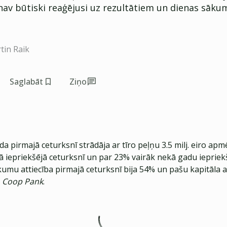
nav būtiski reaģējusi uz rezultātiem un dienas sāk
tin Raik
Saglabāt
Ziņo
 pirmajā ceturksnī strādāja ar tīro peļņu 3.5 milj. eiro apmē
ā iepriekšējā ceturksnī un par 23% vairāk nekā gadu iepriek
umu attiecība pirmajā ceturksnī bija 54% un pašu kapitāla a
Coop Pank
.