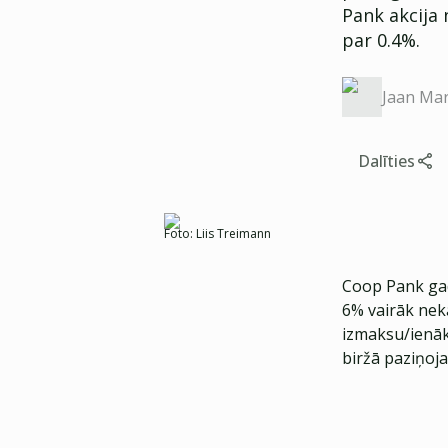
Pank akcija 
par 0.4%.
Jaan Mar
Dalīties
Foto:
Liis Treimann
Coop Pank gada
6% vairāk nek
izmaksu/ienāk
biržā paziņoja