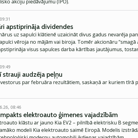
isko akciju piedāvājumu (IPO).
 09:31
i apstiprināja dividendes
rus uz sapulci klātienē uzaicināt divus gadus nevarēja pand
 mājām vai biroja. Tomēr akcionāru “smagā artilērija” bija
apstiprināja visus sapulces darba kārtības jautājumus, tost
 09:49
 strauji audzēja peļņu
vestorus par februāra rezultātiem, saskaņā ar kuriem tīrā p
6.26, 08:46
kompakts elektroauto ģimenes vajadzībām
troauto klāstu ar jauno Kia EV2 – pilnībā elektrisku B segme
jamāko modeli Kia elektroauto saimē Eiropā. Modelis izstrād
ehnoloģiski modernu automobili ikdienas vajadzībām.