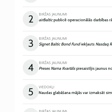
BIRŽAS JAUNUMI
2
airBaltic
publicē operacionālās darbības rā
BIRŽAS JAUNUMI
3
Signet Baltic Bond Fund
iekļauts
Nasdaq R
BIRŽAS JAUNUMI
4
Preses Nama Kvartāls
piesaistījis jaunus 
VIEDOKĻI
5
Naudas glabāšana mājās var izmaksāt sim
BIRŽAS JAUNUMI