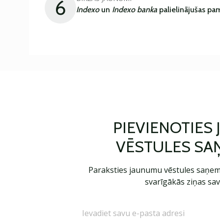
6
Indexo
un
Indexo banka
palielinājušas pa
PIEVIENOTIES
VĒSTULES SA
Paraksties jaunumu vēstules saņem
svarīgākās ziņas sav