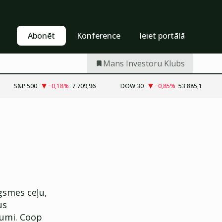
Pašapkalpošanās
Abonēt
Abonēt
Konference
Ieiet portālā
Mans Investoru Klubs
S&P 500
−0,18
%
7 709,96
DOW 30
−0,85
%
53 885,1
gsmes ceļu,
us
jumi. Coop