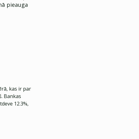
umā pieauga
rā, kas ir par
š. Bankas
tdeve 12.3%,