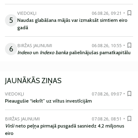
VIEDOKĻI
06.08.26, 09:21
5
Naudas glabāšana mājās var izmaksāt simtiem eiro
gadā
BIRŽAS JAUNUMI
06.08.26, 10:55
6
Indexo
un
Indexo banka
palielinājušas pamatkapitālu
JAUNĀKĀS ZIŅAS
VIEDOKĻI
07.08.26, 09:07
Pieaugušie “iekrīt” uz viltus investīcijām
BIRŽAS JAUNUMI
07.08.26, 08:51
Virši
neto peļņa pirmajā pusgadā sasniedz 4,2 miljonus
eiro