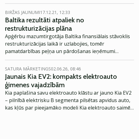
milj. eiro lieliem zaudējumiem, kas ir vairāk nekā gadu
iepriekš.
BIRŽAS JAUNUMI
17.12.21, 12:33
Baltika rezultāti atpaliek no
restrukturizācijas plāna
Apģērbu mazumtirgotāja Baltika finansiālais stāvoklis
restrukturizācijas laikā ir uzlabojies, tomēr
pamatdarbības peļņa un pārdošanas ieņēmumi
joprojām atpaliek no restrukturizācijas plāna par
vairākiem miljoniem EUR. Uzņēmums sola, ka
SATURA MĀRKETINGS
02.06.26, 08:46
investīcijas zīmolā tuvākajā laikā atmaksāsies.
Jaunais Kia EV2: kompakts elektroauto
ģimenes vajadzībām
Kia paplašina savu elektroauto klāstu ar jauno Kia EV2
– pilnībā elektrisku B segmenta pilsētas apvidus auto,
kas kļūs par pieejamāko modeli Kia elektroauto saimē
Eiropā. Modelis izstrādāts ar mērķi piedāvāt ģimenēm
praktisku un tehnoloģiski modernu automobili
ikdienas vajadzībām.