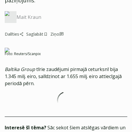
paziņojums.
Mait Kraun
Dalīties
Saglabāt
Ziņo
Foto:
Reuters/Scanpix
Baltika Group
tīrie zaudējumi pirmajā ceturksnī bija
1.345 milj. eiro, salīdzinot ar 1.655 milj. eiro attiecīgajā
periodā pērn.
Interesē šī tēma?
Sāc sekot šiem atslēgas vārdiem un