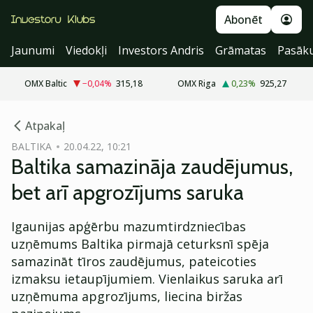
Abonēt
Jaunumi
Viedokļi
Investors Andris
Grāmatas
Pasāk
OMX Baltic
−0,04
%
315,18
OMX Riga
0,23
%
925,27
cebook
Atpakaļ
Twitter)
BALTIKA
20.04.22, 10:21
Baltika samazināja zaudējumus,
kedIn
bet arī apgrozījums saruka
ail
Igaunijas apģērbu mazumtirdzniecības
k
uzņēmums Baltika pirmajā ceturksnī spēja
samazināt tīros zaudējumus, pateicoties
izmaksu ietaupījumiem. Vienlaikus saruka arī
uzņēmuma apgrozījums, liecina biržas