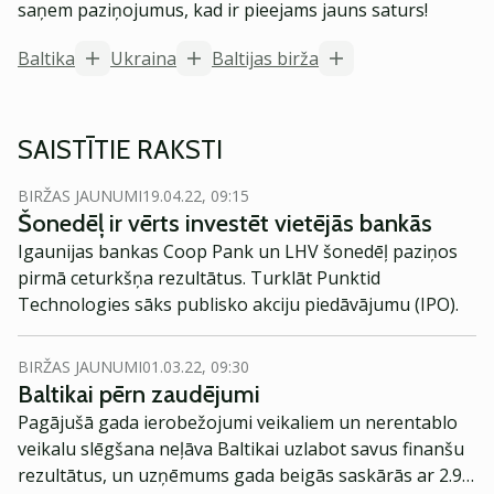
saņem paziņojumus, kad ir pieejams jauns saturs!
Baltika
Ukraina
Baltijas birža
SAISTĪTIE RAKSTI
BIRŽAS JAUNUMI
19.04.22, 09:15
Šonedēļ ir vērts investēt vietējās bankās
Igaunijas bankas Coop Pank un LHV šonedēļ paziņos
pirmā ceturkšņa rezultātus. Turklāt Punktid
Technologies sāks publisko akciju piedāvājumu (IPO).
BIRŽAS JAUNUMI
01.03.22, 09:30
Baltikai pērn zaudējumi
Pagājušā gada ierobežojumi veikaliem un nerentablo
veikalu slēgšana neļāva Baltikai uzlabot savus finanšu
rezultātus, un uzņēmums gada beigās saskārās ar 2.9