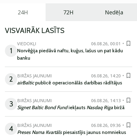
24H
72H
Nedēļa
VISVAIRĀK LASĪTS
VIEDOKĻI
06.08.26, 00:01
1
Norvēģija piedāvā naftu, kuģus, lašus un pat kādu
banku
BIRŽAS JAUNUMI
06.08.26, 14:20
2
airBaltic
publicē operacionālās darbības rādītājus
BIRŽAS JAUNUMI
06.08.26, 14:13
3
Signet Baltic Bond Fund
iekļauts
Nasdaq Riga
biržā
BIRŽAS JAUNUMI
06.08.26, 09:36
4
Preses Nama Kvartāls
piesaistījis jaunus nomniekus