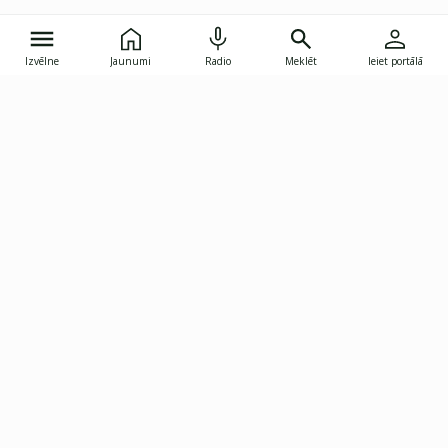
Izvēlne
Jaunumi
Radio
Meklēt
Ieiet portālā
Gunāra Astras iela 8B, Rīga, LV-1082
janis.skupelis@investoruklubs.lv
Abonē
Abonē jaunumus
Reklāma
Publikāciju lietošanas
Vispārējie noteikumi
tiesības
Privātuma politika
Pārtraukt abonēšanu
Iestatījumu pārvaldība