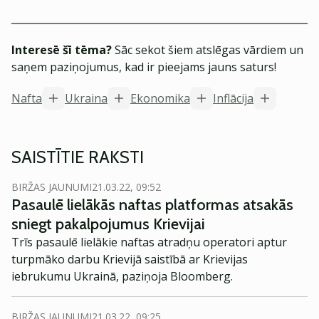
Interesē šī tēma?
Sāc sekot šiem atslēgas vārdiem un
saņem paziņojumus, kad ir pieejams jauns saturs!
Nafta
Ukraina
Ekonomika
Inflācija
SAISTĪTIE RAKSTI
BIRŽAS JAUNUMI
21.03.22, 09:52
Pasaulē lielākās naftas platformas atsakās
sniegt pakalpojumus Krievijai
Trīs pasaulē lielākie naftas atradņu operatori aptur
turpmāko darbu Krievijā saistībā ar Krievijas
iebrukumu Ukrainā, paziņoja Bloomberg.
BIRŽAS JAUNUMI
21.03.22, 09:25