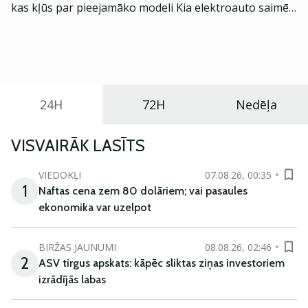
kas kļūs par pieejamāko modeli Kia elektroauto saimē
Eiropā. Modelis izstrādāts ar mērķi piedāvāt ģimenēm
praktisku un tehnoloģiski modernu automobili
ikdienas vajadzībām.
24H
72H
Nedēļa
VISVAIRĀK LASĪTS
VIEDOKĻI
07.08.26, 00:35
1
Naftas cena zem 80 dolāriem; vai pasaules
ekonomika var uzelpot
BIRŽAS JAUNUMI
08.08.26, 02:46
2
ASV tirgus apskats: kāpēc sliktas ziņas investoriem
izrādījās labas