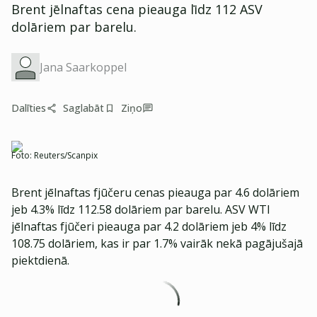
Brent jēlnaftas cena pieauga līdz 112 ASV
dolāriem par barelu.
Jana Saarkoppel
Dalīties
Saglabāt
Ziņo
Foto:
Reuters/Scanpix
Brent jēlnaftas fjūčeru cenas pieauga par 4.6 dolāriem
jeb 4.3% līdz 112.58 dolāriem par barelu. ASV WTI
jēlnaftas fjūčeri pieauga par 4.2 dolāriem jeb 4% līdz
108.75 dolāriem, kas ir par 1.7% vairāk nekā pagājušajā
piektdienā.