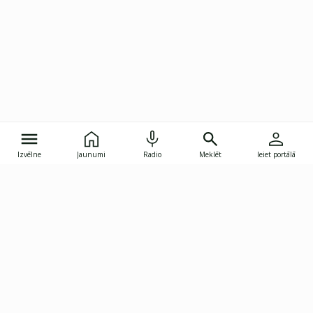
Izvēlne
Jaunumi
Radio
Meklēt
Ieiet portālā
Gunāra Astras iela 8B, Rīga, LV-1082
janis.skupelis@investoruklubs.lv
Abonē
Abonē jaunumus