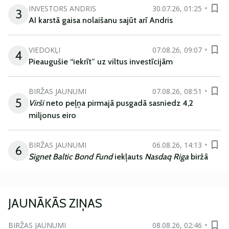
INVESTORS ANDRIS
30.07.26, 01:25
3
AI karstā gaisa nolaišanu sajūt arī Andris
VIEDOKĻI
07.08.26, 09:07
4
Pieaugušie “iekrīt” uz viltus investīcijām
BIRŽAS JAUNUMI
07.08.26, 08:51
5
Virši
neto peļņa pirmajā pusgadā sasniedz 4,2
miljonus eiro
BIRŽAS JAUNUMI
06.08.26, 14:13
6
Signet Baltic Bond Fund
iekļauts
Nasdaq Riga
biržā
JAUNĀKĀS ZIŅAS
BIRŽAS JAUNUMI
08.08.26, 02:46