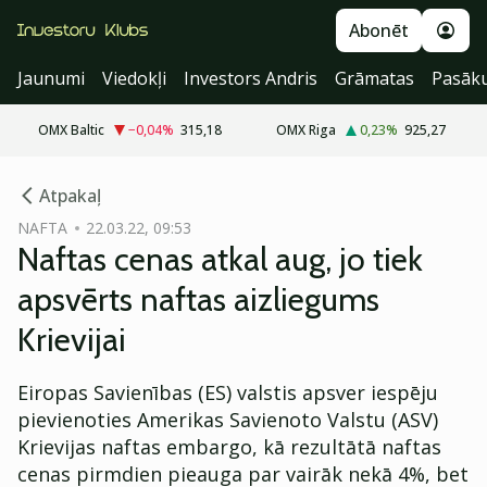
Abonēt
Jaunumi
Viedokļi
Investors Andris
Grāmatas
Pasāk
OMX Baltic
−0,04
%
315,18
OMX Riga
0,23
%
925,27
cebook
Atpakaļ
Twitter)
NAFTA
22.03.22, 09:53
Naftas cenas atkal aug, jo tiek
kedIn
apsvērts naftas aizliegums
ail
Krievijai
k
Eiropas Savienības (ES) valstis apsver iespēju
pievienoties Amerikas Savienoto Valstu (ASV)
Krievijas naftas embargo, kā rezultātā naftas
cenas pirmdien pieauga par vairāk nekā 4%, bet