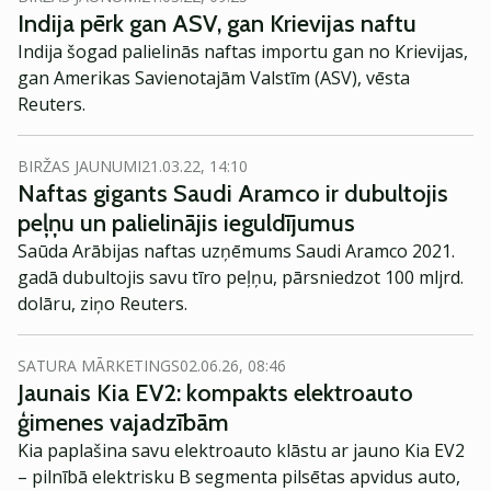
Indija pērk gan ASV, gan Krievijas naftu
Indija šogad palielinās naftas importu gan no Krievijas,
gan Amerikas Savienotajām Valstīm (ASV), vēsta
Reuters.
BIRŽAS JAUNUMI
21.03.22, 14:10
Naftas gigants Saudi Aramco ir dubultojis
peļņu un palielinājis ieguldījumus
Saūda Arābijas naftas uzņēmums Saudi Aramco 2021.
gadā dubultojis savu tīro peļņu, pārsniedzot 100 mljrd.
dolāru, ziņo Reuters.
SATURA MĀRKETINGS
02.06.26, 08:46
Jaunais Kia EV2: kompakts elektroauto
ģimenes vajadzībām
Kia paplašina savu elektroauto klāstu ar jauno Kia EV2
– pilnībā elektrisku B segmenta pilsētas apvidus auto,