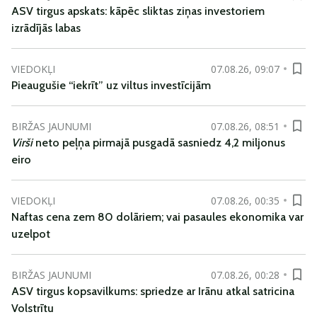
ASV tirgus apskats: kāpēc sliktas ziņas investoriem
izrādījās labas
VIEDOKĻI
07.08.26, 09:07
Pieaugušie “iekrīt” uz viltus investīcijām
BIRŽAS JAUNUMI
07.08.26, 08:51
Virši
neto peļņa pirmajā pusgadā sasniedz 4,2 miljonus
eiro
VIEDOKĻI
07.08.26, 00:35
Naftas cena zem 80 dolāriem; vai pasaules ekonomika var
uzelpot
BIRŽAS JAUNUMI
07.08.26, 00:28
ASV tirgus kopsavilkums: spriedze ar Irānu atkal satricina
Volstrītu