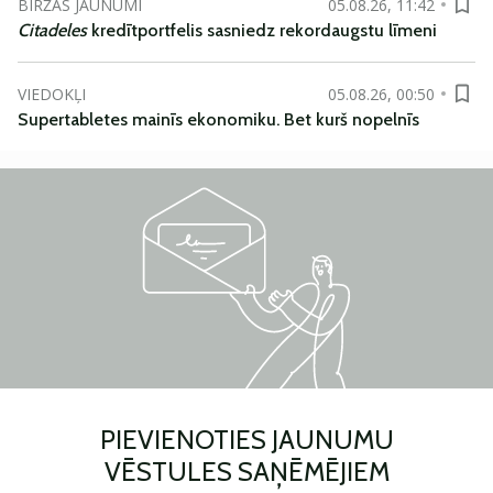
BIRŽAS JAUNUMI
05.08.26, 11:42
Citadeles
kredītportfelis sasniedz rekordaugstu līmeni
VIEDOKĻI
05.08.26, 00:50
Supertabletes mainīs ekonomiku. Bet kurš nopelnīs
PIEVIENOTIES JAUNUMU
VĒSTULES SAŅĒMĒJIEM