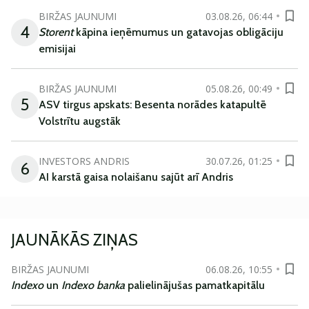
BIRŽAS JAUNUMI
03.08.26, 06:44
4
Storent
kāpina ieņēmumus un gatavojas obligāciju
emisijai
BIRŽAS JAUNUMI
05.08.26, 00:49
5
ASV tirgus apskats: Besenta norādes katapultē
Volstrītu augstāk
INVESTORS ANDRIS
30.07.26, 01:25
6
AI karstā gaisa nolaišanu sajūt arī Andris
JAUNĀKĀS ZIŅAS
BIRŽAS JAUNUMI
06.08.26, 10:55
Indexo
un
Indexo banka
palielinājušas pamatkapitālu