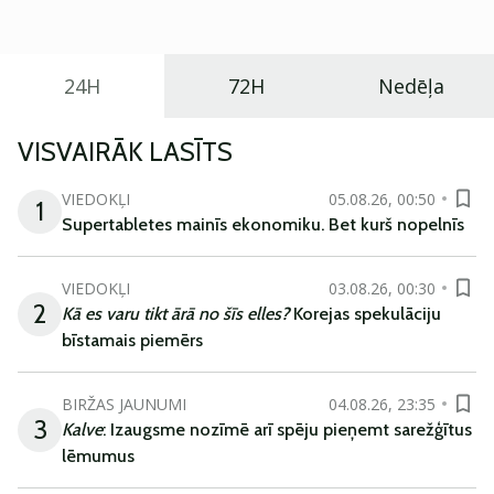
ikdienas vajadzībām.
24H
72H
Nedēļa
VISVAIRĀK LASĪTS
VIEDOKĻI
05.08.26, 00:50
1
Supertabletes mainīs ekonomiku. Bet kurš nopelnīs
VIEDOKĻI
03.08.26, 00:30
2
Kā es varu tikt ārā no šīs elles?
Korejas spekulāciju
bīstamais piemērs
BIRŽAS JAUNUMI
04.08.26, 23:35
3
Kalve
: Izaugsme nozīmē arī spēju pieņemt sarežģītus
lēmumus