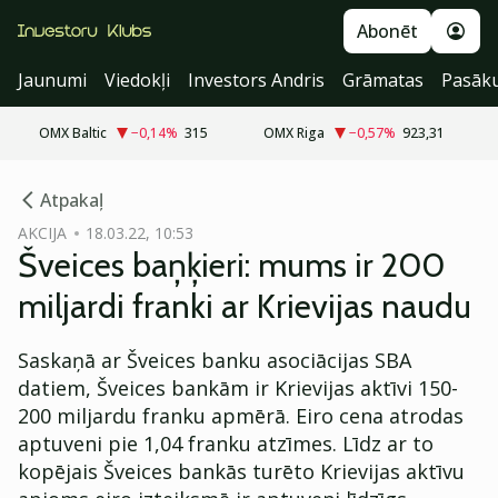
Abonēt
Jaunumi
Viedokļi
Investors Andris
Grāmatas
Pasāk
OMX Baltic
−0,14
%
315
OMX Riga
−0,57
%
923,31
cebook
Atpakaļ
Twitter)
AKCIJA
18.03.22, 10:53
Šveices baņķieri: mums ir 200
kedIn
miljardi franki ar Krievijas naudu
ail
Saskaņā ar Šveices banku asociācijas SBA
k
datiem, Šveices bankām ir Krievijas aktīvi 150-
200 miljardu franku apmērā. Eiro cena atrodas
aptuveni pie 1,04 franku atzīmes. Līdz ar to
kopējais Šveices bankās turēto Krievijas aktīvu