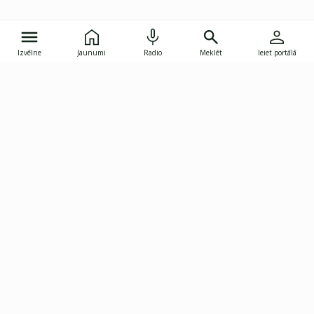
Izvēlne
Jaunumi
Radio
Meklēt
Ieiet portālā
Gunāra Astras iela 8B, Rīga, LV-1082
janis.skupelis@investoruklubs.lv
Abonē
Abonē jaunumus
Reklāma
Publikāciju lietošanas
Vispārējie noteikumi
tiesības
Privātuma politika
Pārtraukt abonēšanu
Iestatījumu pārvaldība