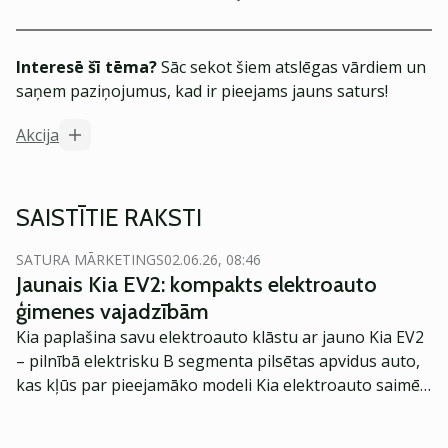
Interesē šī tēma?
Sāc sekot šiem atslēgas vārdiem un
saņem paziņojumus, kad ir pieejams jauns saturs!
Akcija
SAISTĪTIE RAKSTI
SATURA MĀRKETINGS
02.06.26, 08:46
Jaunais Kia EV2: kompakts elektroauto
ģimenes vajadzībām
Kia paplašina savu elektroauto klāstu ar jauno Kia EV2
– pilnībā elektrisku B segmenta pilsētas apvidus auto,
kas kļūs par pieejamāko modeli Kia elektroauto saimē
Eiropā. Modelis izstrādāts ar mērķi piedāvāt ģimenēm
praktisku un tehnoloģiski modernu automobili