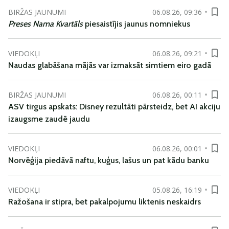
BIRŽAS JAUNUMI
06.08.26, 09:36
Preses Nama Kvartāls
piesaistījis jaunus nomniekus
VIEDOKĻI
06.08.26, 09:21
Naudas glabāšana mājās var izmaksāt simtiem eiro gadā
BIRŽAS JAUNUMI
06.08.26, 00:11
ASV tirgus apskats: Disney rezultāti pārsteidz, bet AI akciju
izaugsme zaudē jaudu
VIEDOKĻI
06.08.26, 00:01
Norvēģija piedāvā naftu, kuģus, lašus un pat kādu banku
VIEDOKĻI
05.08.26, 16:19
Ražošana ir stipra, bet pakalpojumu liktenis neskaidrs