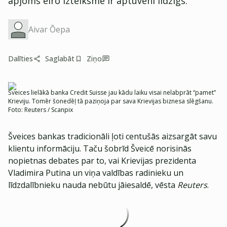
apjoms eiro izteiksmē ir aptuveni līdzīgs.
Aivar Õepa
Dalīties
Saglabāt
Ziņo
Šveices lielākā banka Credit Suisse jau kādu laiku visai nelabprāt “pamet”
Krieviju. Tomēr šonedēļ tā paziņoja par sava Krievijas biznesa slēgšanu.
Foto:
Reuters / Scanpix
Šveices bankas tradicionāli ļoti centušās aizsargāt savu
klientu informāciju. Taču šobrīd Šveicē norisinās
nopietnas debates par to, vai Krievijas prezidenta
Vladimira Putina un viņa valdības radinieku un
līdzdalībnieku nauda nebūtu jāiesaldē, vēsta
Reuters
.