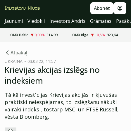
Abonēt
Jaunumi
Viedokļi
Investors Andris
Grāmatas
Pasāk
OMX Baltic
0,00
%
314,99
OMX Riga
−0,5
%
923,64
cebook
Atpakaļ
Twitter)
UKRAINA
03.03.22, 11:57
Krievijas akcijas izslēgs no
kedIn
indeksiem
ail
Tā kā investīcijas Krievijas akcijās ir kļuvušas
k
praktiski neiespējamas, to izslēgšanu sākuši
vairāki indeksi, tostarp MSCI un FTSE Russell,
vēsta Bloomberg.