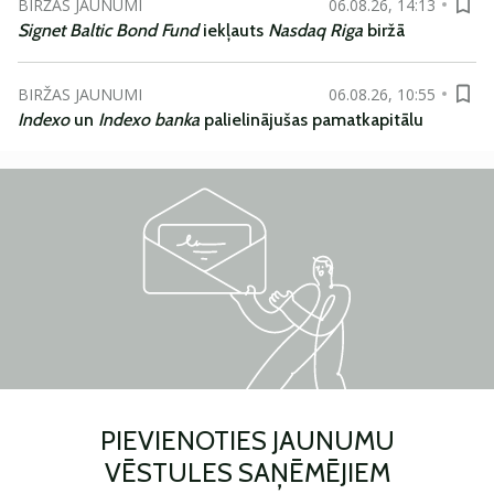
BIRŽAS JAUNUMI
06.08.26, 14:13
Signet Baltic Bond Fund
iekļauts
Nasdaq Riga
biržā
BIRŽAS JAUNUMI
06.08.26, 10:55
Indexo
un
Indexo banka
palielinājušas pamatkapitālu
PIEVIENOTIES JAUNUMU
VĒSTULES SAŅĒMĒJIEM