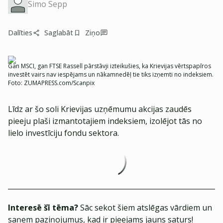
Simo Sepp
Dalīties
Saglabāt
Ziņo
Gan MSCI, gan FTSE Rassell pārstāvji izteikušies, ka Krievijas vērtspapīros
investēt vairs nav iespējams un nākamnedēļ tie tiks izņemti no indeksiem.
Foto:
ZUMAPRESS.com/Scanpix
Līdz ar šo soli Krievijas uzņēmumu akcijas zaudēs
pieeju plaši izmantotajiem indeksiem, izolējot tās no
lielo investīciju fondu sektora.
Interesē šī tēma?
Sāc sekot šiem atslēgas vārdiem un
saņem paziņojumus, kad ir pieejams jauns saturs!