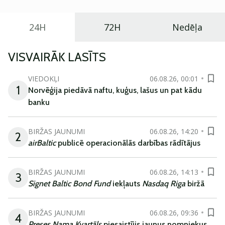
24H
72H
Nedēļa
VISVAIRĀK LASĪTS
VIEDOKĻI
06.08.26, 00:01
1
Norvēģija piedāvā naftu, kuģus, lašus un pat kādu
banku
BIRŽAS JAUNUMI
06.08.26, 14:20
2
airBaltic
publicē operacionālās darbības rādītājus
BIRŽAS JAUNUMI
06.08.26, 14:13
3
Signet Baltic Bond Fund
iekļauts
Nasdaq Riga
biržā
BIRŽAS JAUNUMI
06.08.26, 09:36
4
Preses Nama Kvartāls
piesaistījis jaunus nomniekus