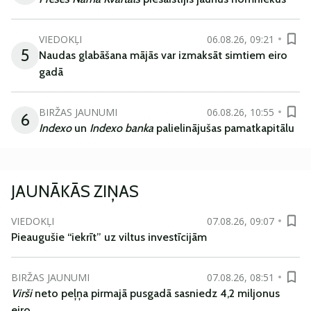
VIEDOKĻI
06.08.26, 09:21
5
Naudas glabāšana mājās var izmaksāt simtiem eiro
gadā
BIRŽAS JAUNUMI
06.08.26, 10:55
6
Indexo
un
Indexo banka
palielinājušas pamatkapitālu
JAUNĀKĀS ZIŅAS
VIEDOKĻI
07.08.26, 09:07
Pieaugušie “iekrīt” uz viltus investīcijām
BIRŽAS JAUNUMI
07.08.26, 08:51
Virši
neto peļņa pirmajā pusgadā sasniedz 4,2 miljonus
eiro