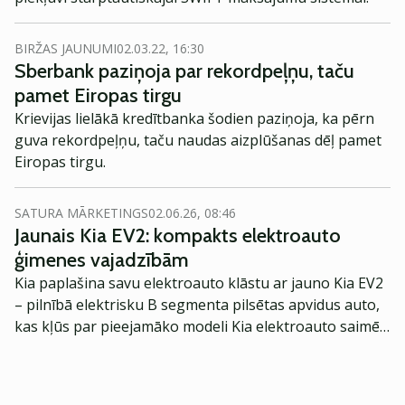
BIRŽAS JAUNUMI
02.03.22, 16:30
Sberbank paziņoja par rekordpeļņu, taču
pamet Eiropas tirgu
Krievijas lielākā kredītbanka šodien paziņoja, ka pērn
guva rekordpeļņu, taču naudas aizplūšanas dēļ pamet
Eiropas tirgu.
SATURA MĀRKETINGS
02.06.26, 08:46
Jaunais Kia EV2: kompakts elektroauto
ģimenes vajadzībām
Kia paplašina savu elektroauto klāstu ar jauno Kia EV2
– pilnībā elektrisku B segmenta pilsētas apvidus auto,
kas kļūs par pieejamāko modeli Kia elektroauto saimē
Eiropā. Modelis izstrādāts ar mērķi piedāvāt ģimenēm
praktisku un tehnoloģiski modernu automobili
ikdienas vajadzībām.