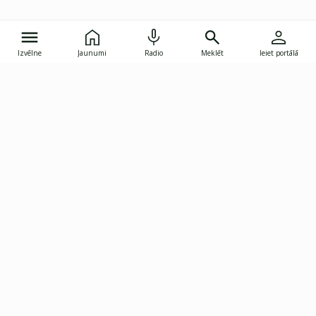
Izvēlne
Jaunumi
Radio
Meklēt
Ieiet portālā
Gunāra Astras iela 8B, Rīga, LV-1082
janis.skupelis@investoruklubs.lv
Abonē
Abonē jaunumus
Reklāma
Publikāciju lietošanas
Vispārējie noteikumi
tiesības
Privātuma politika
Pārtraukt abonēšanu
Iestatījumu pārvaldība