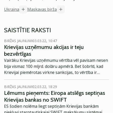
Ukraina
Maskavas birža
SAISTĪTIE RAKSTI
BIRŽAS JAUNUMI
03.03.22, 10:47
Krievijas uzņēmumu akcijas ir teju
bezvērtīgas
Vairāku Krievijas uzņēmumu vērtība vēl pavisam nesen
bija vismaz 100 mljrd. dolāru apmērā. Bet šobrīd, kad
Krievijai piemērotas virkne sankcijas, to vērtība ir
pamatīgi kritusies, raksta Barrons.com
BIRŽAS JAUNUMI
02.03.22, 18:29
Lēmums pieņemts: Eiropa atslēgs septiņas
Krievijas bankas no SWIFT
ES šodien nolēma liegt septiņām Krievijas bankām
piekļuvi starptautiskajai SWIFT maksājumu sistēmai.