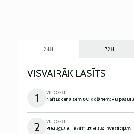
24H
72H
VISVAIRĀK LASĪTS
VIEDOKĻI
1
Naftas cena zem 80 dolāriem; vai pasaul
VIEDOKĻI
2
Pieaugušie “iekrīt” uz viltus investīcijām