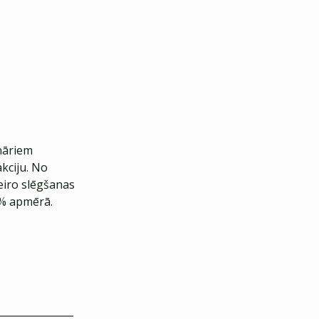
nāriem
akciju. No
eiro slēgšanas
4% apmērā.