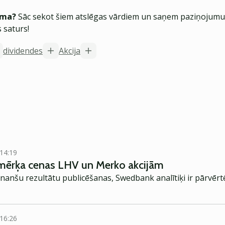
ēma?
Sāc sekot šiem atslēgas vārdiem un saņem paziņojumus
 saturs!
dividendes
Akcija
 14:19
mērķa cenas LHV un Merko akcijām
inanšu rezultātu publicēšanas, Swedbank analītiķi ir pārvēr
 16:26