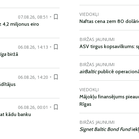
VIEDOKĻI
07.08.26, 08:51
Naftas cena zem 80 dolāri
 4,2 miljonus eiro
BIRŽAS JAUNUMI
ASV tirgus kopsavilkums: spr
06.08.26, 14:13
iga
biržā
BIRŽAS JAUNUMI
airBaltic
publicē operacionāl
06.08.26, 14:20
dītājus
VIEDOKĻI
Mājokļu finansējums pieaudz
Rīgas
06.08.26, 00:01
pat kādu banku
BIRŽAS JAUNUMI
Signet Baltic Bond Fund
iek