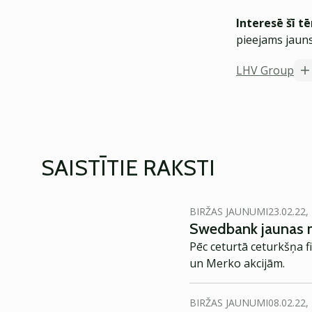
Interesē šī t
pieejams jauns
LHV Group
SAISTĪTIE RAKSTI
BIRŽAS JAUNUMI
23.02.22,
Swedbank jaunas 
Pēc ceturtā ceturkšņa f
un Merko akcijām.
BIRŽAS JAUNUMI
08.02.22,