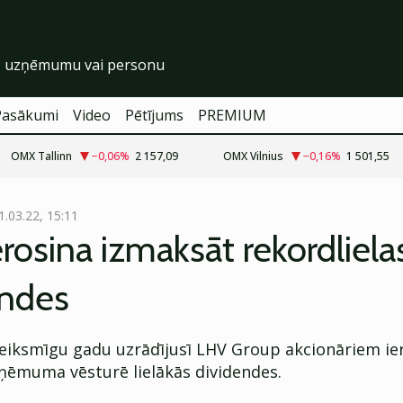
Pasākumi
Video
Pētījums
PREMIUM
OMX Tallinn
−0,06
%
2 157,09
OMX Vilnius
−0,16
%
1 501,55
1.03.22, 15:11
rosina izmaksāt rekordliela
endes
veiksmīgu gadu uzrādījusī LHV Group akcionāriem ier
ņēmuma vēsturē lielākās dividendes.