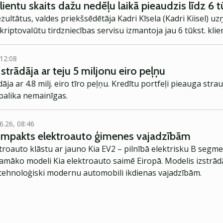
lientu skaits dažu nedēļu laikā pieaudzis līdz 6 
ultātus, valdes priekšsēdētāja Kadri Kīsela (Kadri Kiisel) 
kriptovalūtu tirdzniecības servisu izmantoja jau 6 tūkst. klie
 12:08
trādāja ar teju 5 miljonu eiro peļņu
ja ar 4.8 milj. eiro tīro peļņu. Kredītu portfeļi pieauga stra
palika nemainīgas.
6.26, 08:46
kompakts elektroauto ģimenes vajadzībām
troauto klāstu ar jauno Kia EV2 – pilnībā elektrisku B segme
jamāko modeli Kia elektroauto saimē Eiropā. Modelis izstrād
ehnoloģiski modernu automobili ikdienas vajadzībām.