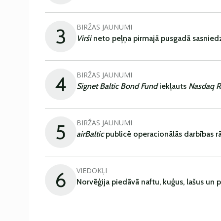
BIRŽAS JAUNUMI
3
Virši
neto peļņa pirmajā pusgadā sasniedz
BIRŽAS JAUNUMI
4
Signet Baltic Bond Fund
iekļauts
Nasdaq R
BIRŽAS JAUNUMI
5
airBaltic
publicē operacionālās darbības rā
VIEDOKĻI
6
Norvēģija piedāvā naftu, kuģus, lašus un 