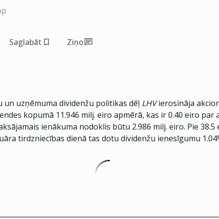
pp
Saglabāt
Ziņo
u un uzņēmuma dividenžu politikas dēļ
LHV
ierosināja akcio
endes kopumā 11.946 milj. eiro apmērā, kas ir 0.40 eiro par 
ksājamais ienākuma nodoklis būtu 2.986 milj. eiro. Pie 38.5 
ruāra tirdzniecības dienā tas dotu dividenžu ienesīgumu 1.0