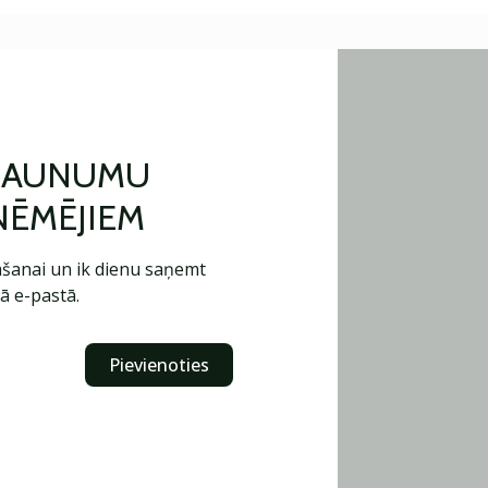
 JAUNUMU
ŅĒMĒJIEM
šanai un ik dienu saņemt
ā e-pastā.
Pievienoties