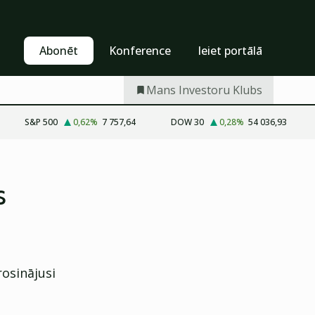
Pašapkalpošanās
Abonēt
Abonēt
Konference
Ieiet portālā
Mans Investoru Klubs
S&P 500
0,62
%
7 757,64
DOW 30
0,28
%
54 036,93
s
osinājusi