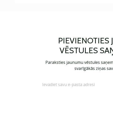
PIEVIENOTIES
VĒSTULES SA
Paraksties jaunumu vēstules saņem
svarīgākās ziņas sav