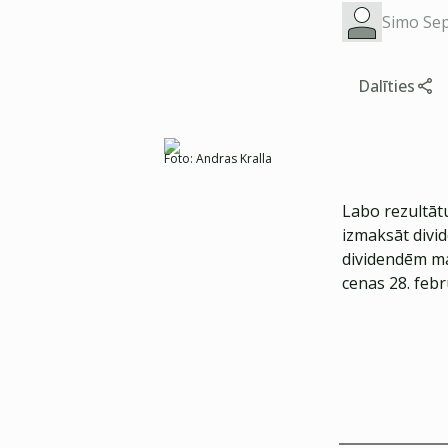
Simo Se
Dalīties
Foto:
Andras Kralla
Labo rezultāt
izmaksāt divid
dividendēm ma
cenas 28. feb