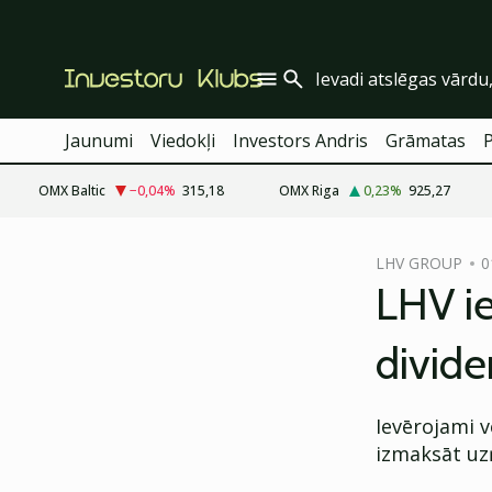
Jaunumi
Viedokļi
Investors Andris
Grāmatas
OMX Baltic
−0,04
%
315,18
OMX Riga
0,23
%
925,27
cebook
LHV GROUP
0
Twitter)
LHV ie
kedIn
divid
ail
k
Ievērojami 
izmaksāt uz