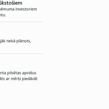
tūkstošiem
uzņēmuma investoriem
ntu.
ujāk nekā plānots,
nta pilsētas apvidus
āts ar mērķi piedāvāt