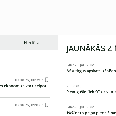
Nedēļa
JAUNĀKĀS Z
BIRŽAS JAUNUMI
ASV tirgus apskats: kāpēc s
07.08.26, 00:35
VIEDOKĻI
es ekonomika var uzelpot
Pieaugušie “iekrīt” uz viltu
07.08.26, 09:07
BIRŽAS JAUNUMI
Virši
neto peļņa pirmajā pu