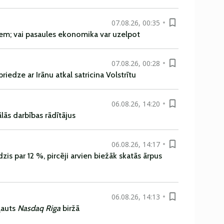
07.08.26, 00:35
em; vai pasaules ekonomika var uzelpot
07.08.26, 00:28
iedze ar Irānu atkal satricina Volstrītu
06.08.26, 14:20
ās darbības rādītājus
06.08.26, 14:17
is par 12 %, pircēji arvien biežāk skatās ārpus
06.08.26, 14:13
ļauts
Nasdaq Riga
biržā