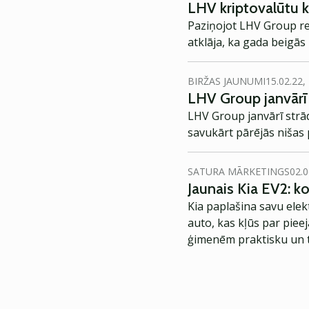
LHV kriptovalūtu k
Paziņojot LHV Group rez
atklāja, ka gada beigās 
BIRŽAS JAUNUMI
15.02.22,
LHV Group janvārī s
LHV Group janvārī strādā
savukārt pārējās nišas 
SATURA MĀRKETINGS
02.0
Jaunais Kia EV2: 
Kia paplašina savu elek
auto, kas kļūs par piee
ģimenēm praktisku un t