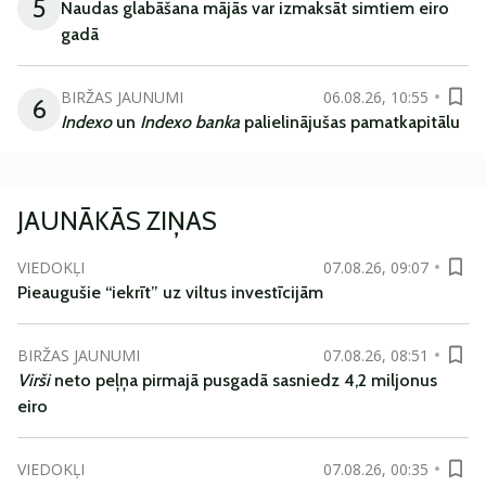
5
Naudas glabāšana mājās var izmaksāt simtiem eiro
gadā
BIRŽAS JAUNUMI
06.08.26, 10:55
6
Indexo
un
Indexo banka
palielinājušas pamatkapitālu
JAUNĀKĀS ZIŅAS
VIEDOKĻI
07.08.26, 09:07
Pieaugušie “iekrīt” uz viltus investīcijām
BIRŽAS JAUNUMI
07.08.26, 08:51
Virši
neto peļņa pirmajā pusgadā sasniedz 4,2 miljonus
eiro
VIEDOKĻI
07.08.26, 00:35