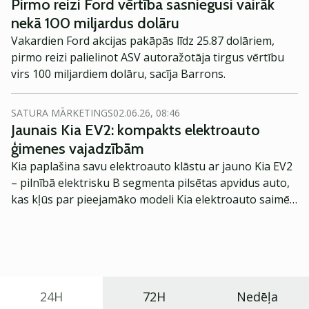
Pirmo reizi Ford vērtība sasniegusi vairāk
nekā 100 miljardus dolāru
Vakardien Ford akcijas pakāpās līdz 25.87 dolāriem,
pirmo reizi palielinot ASV autoražotāja tirgus vērtību
virs 100 miljardiem dolāru, sacīja Barrons.
SATURA MĀRKETINGS
02.06.26, 08:46
Jaunais Kia EV2: kompakts elektroauto
ģimenes vajadzībām
Kia paplašina savu elektroauto klāstu ar jauno Kia EV2
– pilnībā elektrisku B segmenta pilsētas apvidus auto,
kas kļūs par pieejamāko modeli Kia elektroauto saimē
Eiropā. Modelis izstrādāts ar mērķi piedāvāt ģimenēm
praktisku un tehnoloģiski modernu automobili
ikdienas vajadzībām.
24H
72H
Nedēļa