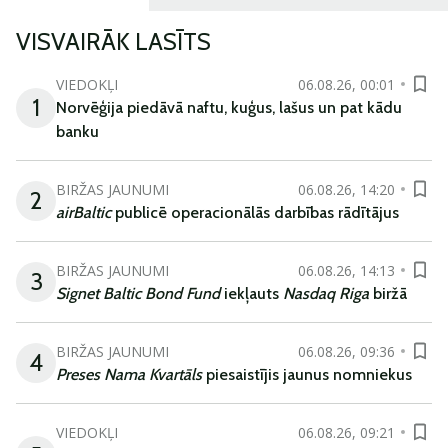
VISVAIRĀK LASĪTS
VIEDOKĻI
06.08.26, 00:01
1
Norvēģija piedāvā naftu, kuģus, lašus un pat kādu
banku
BIRŽAS JAUNUMI
06.08.26, 14:20
2
airBaltic
publicē operacionālās darbības rādītājus
BIRŽAS JAUNUMI
06.08.26, 14:13
3
Signet Baltic Bond Fund
iekļauts
Nasdaq Riga
biržā
BIRŽAS JAUNUMI
06.08.26, 09:36
4
Preses Nama Kvartāls
piesaistījis jaunus nomniekus
VIEDOKĻI
06.08.26, 09:21