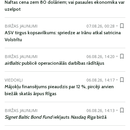
Naftas cena zem 80 dolāriem; vai pasaules ekonomika var
uzelpot
BIRŽAS JAUNUMI
07.08.26, 00:28
ASV tirgus kopsavilkums: spriedze ar Irānu atkal satricina
Volstrītu
BIRŽAS JAUNUMI
06.08.26, 14:20
airBaltic
publicē operacionālās darbības rādītājus
VIEDOKĻI
06.08.26, 14:17
Mājokļu finansējums pieaudzis par 12 %, pircēji arvien
biežāk skatās ārpus Rīgas
BIRŽAS JAUNUMI
06.08.26, 14:13
Signet Baltic Bond Fund
iekļauts
Nasdaq Riga
biržā