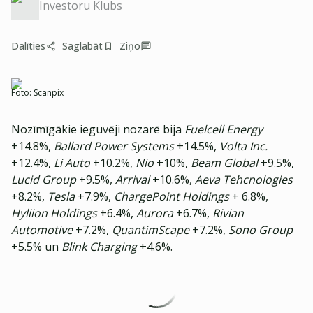
Investoru Klubs
Dalīties
Saglabāt
Ziņo
Foto:
Scanpix
Nozīmīgākie ieguvēji nozarē bija
Fuelcell Energy
+14.8%,
Ballard Power Systems
+14.5%,
Volta Inc.
+12.4%,
Li Auto
+10.2%,
Nio
+10%,
Beam Global
+9.5%,
Lucid Group
+9.5%,
Arrival
+10.6%,
Aeva
Tehcnologies
+8.2%,
Tesla
+7.9%,
ChargePoint Holdings
+ 6.8%,
Hyliion Holdings
+6.4%,
Aurora
+6.7%,
Rivian
Automotive
+7.2%,
QuantimScape
+7.2%,
Sono Group
+5.5% un
Blink Charging
+4.6%.