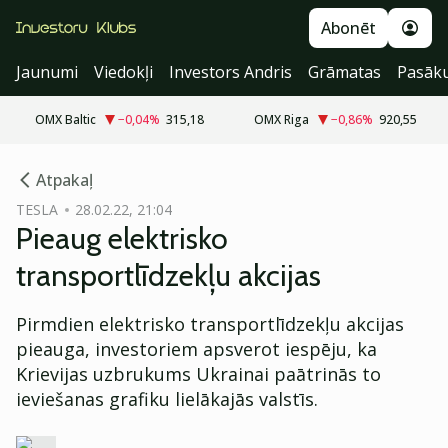
Abonēt
Jaunumi
Viedokļi
Investors Andris
Grāmatas
Pasāk
OMX Baltic
−0,04
%
315,18
OMX Riga
−0,86
%
920,55
cebook
Atpakaļ
Twitter)
TESLA
28.02.22, 21:04
Pieaug elektrisko
kedIn
transportlīdzekļu akcijas
ail
Pirmdien elektrisko transportlīdzekļu akcijas
k
pieauga, investoriem apsverot iespēju, ka
Krievijas uzbrukums Ukrainai paātrinās to
ieviešanas grafiku lielākajās valstīs.