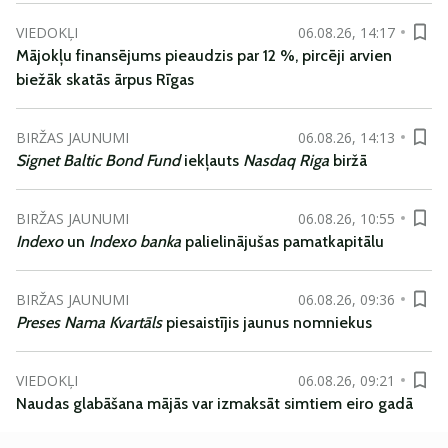
VIEDOKĻI
06.08.26, 14:17
Mājokļu finansējums pieaudzis par 12 %, pircēji arvien
biežāk skatās ārpus Rīgas
BIRŽAS JAUNUMI
06.08.26, 14:13
Signet Baltic Bond Fund
iekļauts
Nasdaq Riga
biržā
BIRŽAS JAUNUMI
06.08.26, 10:55
Indexo
un
Indexo banka
palielinājušas pamatkapitālu
BIRŽAS JAUNUMI
06.08.26, 09:36
Preses Nama Kvartāls
piesaistījis jaunus nomniekus
VIEDOKĻI
06.08.26, 09:21
Naudas glabāšana mājās var izmaksāt simtiem eiro gadā