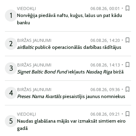
VIEDOKĻI
06.08.26, 00:01
1
Norvēģija piedāvā naftu, kuģus, lašus un pat kādu
banku
BIRŽAS JAUNUMI
06.08.26, 14:20
2
airBaltic
publicē operacionālās darbības rādītājus
BIRŽAS JAUNUMI
06.08.26, 14:13
3
Signet Baltic Bond Fund
iekļauts
Nasdaq Riga
biržā
BIRŽAS JAUNUMI
06.08.26, 09:36
4
Preses Nama Kvartāls
piesaistījis jaunus nomniekus
VIEDOKĻI
06.08.26, 09:21
5
Naudas glabāšana mājās var izmaksāt simtiem eiro
gadā