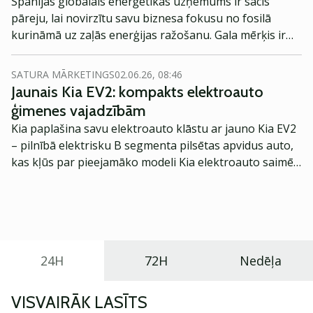
Spānijas globālais enerģētikas uzņēmums ir sācis
pāreju, lai novirzītu savu biznesa fokusu no fosilā
kurināmā uz zaļās enerģijas ražošanu. Gala mērķis ir
panākt, lai uzņēmums līdz 2050. gadam kļūtu oglekļa
neitrāls (carbon neutral).
SATURA MĀRKETINGS
02.06.26, 08:46
Jaunais Kia EV2: kompakts elektroauto
ģimenes vajadzībām
Kia paplašina savu elektroauto klāstu ar jauno Kia EV2
– pilnībā elektrisku B segmenta pilsētas apvidus auto,
kas kļūs par pieejamāko modeli Kia elektroauto saimē
Eiropā. Modelis izstrādāts ar mērķi piedāvāt ģimenēm
praktisku un tehnoloģiski modernu automobili
ikdienas vajadzībām.
24H
72H
Nedēļa
VISVAIRĀK LASĪTS