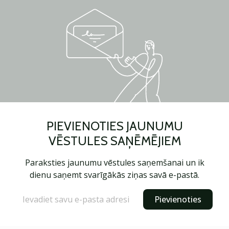
PIEVIENOTIES JAUNUMU
VĒSTULES SAŅĒMĒJIEM
Paraksties jaunumu vēstules saņemšanai un ik
dienu saņemt svarīgākās ziņas savā e-pastā.
Pievienoties