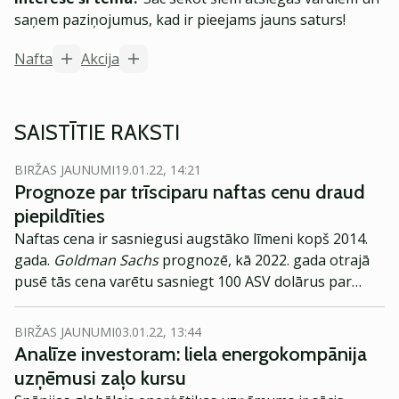
saņem paziņojumus, kad ir pieejams jauns saturs!
Nafta
Akcija
SAISTĪTIE RAKSTI
BIRŽAS JAUNUMI
19.01.22, 14:21
Prognoze par trīsciparu naftas cenu draud
piepildīties
Naftas cena ir sasniegusi augstāko līmeni kopš 2014.
gada.
Goldman Sachs
prognozē, kā 2022. gada otrajā
pusē tās cena varētu sasniegt 100 ASV dolārus par
barelu. Diemžēl, OPEC+ iespējas un vēlme pazemināt
naftas cenas ir ierobežotas.
BIRŽAS JAUNUMI
03.01.22, 13:44
Analīze investoram: liela energokompānija
uzņēmusi zaļo kursu