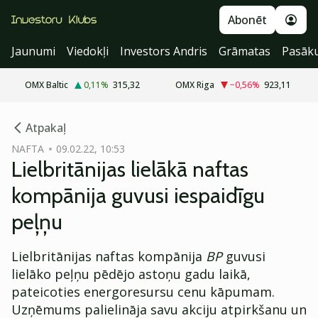
Abonēt
Jaunumi
Viedokļi
Investors Andris
Grāmatas
Pasāk
OMX Baltic
0,11
%
315,32
OMX Riga
−0,56
%
923,11
cebook
Atpakaļ
Twitter)
NAFTA
09.02.22, 10:53
Lielbritānijas lielākā naftas
kedIn
kompānija guvusi iespaidīgu
ail
peļņu
k
Lielbritānijas naftas kompānija
BP
guvusi
lielāko peļņu pēdējo astoņu gadu laikā,
pateicoties energoresursu cenu kāpumam.
Uzņēmums palielināja savu akciju atpirkšanu un