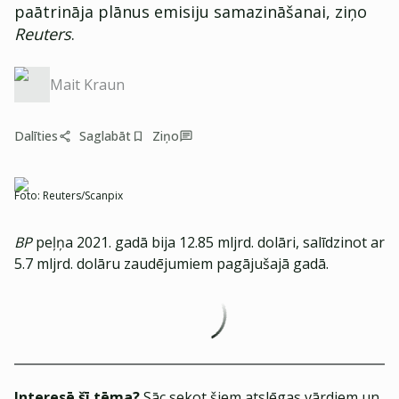
paātrināja plānus emisiju samazināšanai, ziņo
Reuters
.
Mait Kraun
Dalīties
Saglabāt
Ziņo
Foto:
Reuters/Scanpix
BP
peļņa 2021. gadā bija 12.85 mljrd. dolāri, salīdzinot ar
5.7 mljrd. dolāru zaudējumiem pagājušajā gadā.
Interesē šī tēma?
Sāc sekot šiem atslēgas vārdiem un