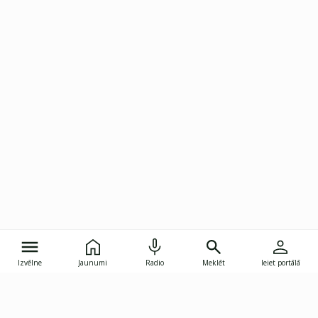
Izvēlne
Jaunumi
Radio
Meklēt
Ieiet portālā