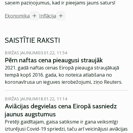
saņem paziņojumus, kad ir pieejams jauns saturs!
Ekonomika
Inflācija
SAISTĪTIE RAKSTI
BIRŽAS JAUNUMI
03.01.22, 11:54
Pērn naftas cena pieaugusi straujāk
2021. gadā naftas cenas Eiropā pieauga straujākajā
tempā kopš 2016. gada, ko noteica atlabšana no
koronavīrusa un ieguves ierobežojumi, ziņo Reuters.
BIRŽAS JAUNUMI
18.01.22, 11:14
Aviācijas degvielas cena Eiropā sasniedz
jaunus augstumus
Pretēji gaidītajam, gaisa satiksme ir gana veiksmīgi
izturējusi Covid-19 spriedzi, taču arī veicinājusi aviācijas