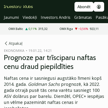
Abonēt
Jaunumi
Viedokļi
Investors Andris
Grāmatas
Pasāk
OMX Baltic
0,11
%
315,32
OMX Riga
−0,56
%
923,11
cebook
Atpakaļ
Twitter)
EKONOMIKA
19.01.22, 14:21
Prognoze par trīsciparu naftas
kedIn
cenu draud piepildīties
ail
Naftas cena ir sasniegusi augstāko līmeni kopš
k
2014. gada.
Goldman Sachs
prognozē, kā 2022.
gada otrajā pusē tās cena varētu sasniegt 100
ASV dolārus par barelu. Diemžēl, OPEC+ iespējas
un vēlme pazemināt naftas cenas ir