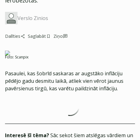
ierobežotas.
Verslo Zinios
Dalīties
Saglabāt
Ziņo
Foto:
Scanpix
Pasaulei, kas šobrīd saskaras ar augstāko inflāciju
pēdējo gadu desmitu laikā, atliek vien vērot jaunus
pavērsienus tirgū, kas varētu paildzināt inflāciju.
Interesē šī tēma?
Sāc sekot šiem atslēgas vārdiem un