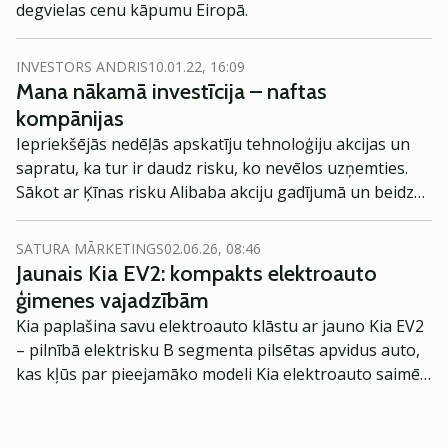
degvielas cenu kāpumu Eiropā.
INVESTORS ANDRIS
10.01.22, 16:09
Mana nākamā investīcija – naftas
kompānijas
Iepriekšējās nedēļās apskatīju tehnoloģiju akcijas un
sapratu, ka tur ir daudz risku, ko nevēlos uzņemties.
Sākot ar Ķīnas risku Alibaba akciju gadījumā un beidzot
ar augstajām valuācijām ASV tehnoloģiju akciju
gadījumā. Tāpēc nolēmu lūkoties pavisam citā virzienā
SATURA MĀRKETINGS
02.06.26, 08:46
– naftas sektorā.
Jaunais Kia EV2: kompakts elektroauto
ģimenes vajadzībām
Kia paplašina savu elektroauto klāstu ar jauno Kia EV2
– pilnībā elektrisku B segmenta pilsētas apvidus auto,
kas kļūs par pieejamāko modeli Kia elektroauto saimē
Eiropā. Modelis izstrādāts ar mērķi piedāvāt ģimenēm
praktisku un tehnoloģiski modernu automobili
ikdienas vajadzībām.