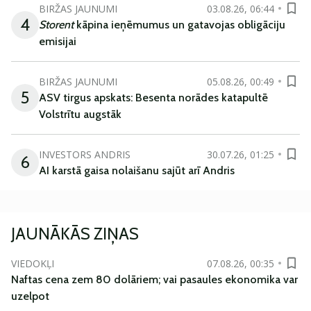
BIRŽAS JAUNUMI
03.08.26, 06:44
4
Storent
kāpina ieņēmumus un gatavojas obligāciju
emisijai
BIRŽAS JAUNUMI
05.08.26, 00:49
5
ASV tirgus apskats: Besenta norādes katapultē
Volstrītu augstāk
INVESTORS ANDRIS
30.07.26, 01:25
6
AI karstā gaisa nolaišanu sajūt arī Andris
JAUNĀKĀS ZIŅAS
VIEDOKĻI
07.08.26, 00:35
Naftas cena zem 80 dolāriem; vai pasaules ekonomika var
uzelpot