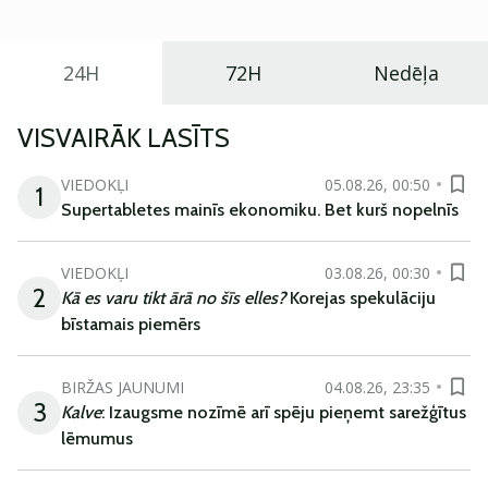
24H
72H
Nedēļa
VISVAIRĀK LASĪTS
VIEDOKĻI
05.08.26, 00:50
1
Supertabletes mainīs ekonomiku. Bet kurš nopelnīs
VIEDOKĻI
03.08.26, 00:30
2
Kā es varu tikt ārā no šīs elles?
Korejas spekulāciju
bīstamais piemērs
BIRŽAS JAUNUMI
04.08.26, 23:35
3
Kalve
: Izaugsme nozīmē arī spēju pieņemt sarežģītus
lēmumus