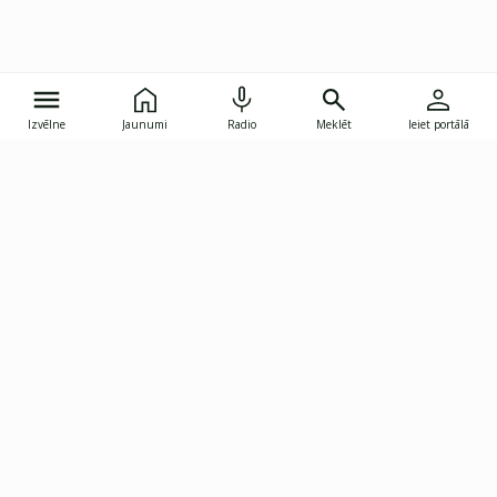
Izvēlne
Jaunumi
Radio
Meklēt
Ieiet portālā
Gunāra Astras iela 8B, Rīga, LV-1082
janis.skupelis@investoruklubs.lv
Abonē
Abonē jaunumus
Reklāma
Publikāciju lietošanas
Vispārējie noteikumi
tiesības