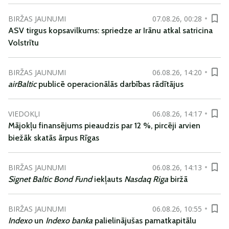
BIRŽAS JAUNUMI
07.08.26, 00:28
ASV tirgus kopsavilkums: spriedze ar Irānu atkal satricina
Volstrītu
BIRŽAS JAUNUMI
06.08.26, 14:20
airBaltic
publicē operacionālās darbības rādītājus
VIEDOKĻI
06.08.26, 14:17
Mājokļu finansējums pieaudzis par 12 %, pircēji arvien
biežāk skatās ārpus Rīgas
BIRŽAS JAUNUMI
06.08.26, 14:13
Signet Baltic Bond Fund
iekļauts
Nasdaq Riga
biržā
BIRŽAS JAUNUMI
06.08.26, 10:55
Indexo
un
Indexo banka
palielinājušas pamatkapitālu