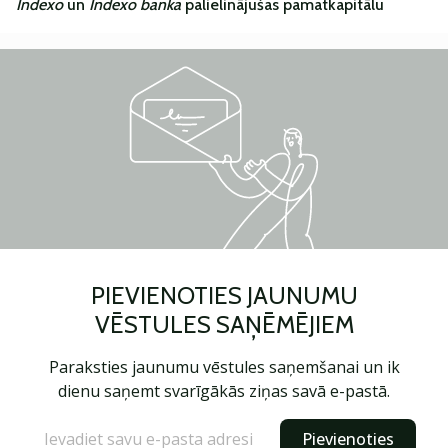
Indexo
un
Indexo banka
palielinājušas pamatkapitālu
PIEVIENOTIES JAUNUMU
VĒSTULES SAŅĒMĒJIEM
Paraksties jaunumu vēstules saņemšanai un ik
dienu saņemt svarīgākās ziņas savā e-pastā.
Pievienoties