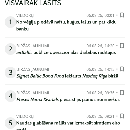
VISVAIRĀK LASĪTS
VIEDOKĻI
06.08.26, 00:01
1
Norvēģija piedāvā naftu, kuģus, lašus un pat kādu
banku
BIRŽAS JAUNUMI
06.08.26, 14:20
2
airBaltic
publicē operacionālās darbības rādītājus
BIRŽAS JAUNUMI
06.08.26, 14:13
3
Signet Baltic Bond Fund
iekļauts
Nasdaq Riga
biržā
BIRŽAS JAUNUMI
06.08.26, 09:36
4
Preses Nama Kvartāls
piesaistījis jaunus nomniekus
VIEDOKĻI
06.08.26, 09:21
5
Naudas glabāšana mājās var izmaksāt simtiem eiro
gadā