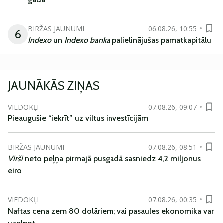
BIRŽAS JAUNUMI
06.08.26, 10:55
6
Indexo
un
Indexo banka
palielinājušas pamatkapitālu
JAUNĀKĀS ZIŅAS
VIEDOKĻI
07.08.26, 09:07
Pieaugušie “iekrīt” uz viltus investīcijām
BIRŽAS JAUNUMI
07.08.26, 08:51
Virši
neto peļņa pirmajā pusgadā sasniedz 4,2 miljonus
eiro
VIEDOKĻI
07.08.26, 00:35
Naftas cena zem 80 dolāriem; vai pasaules ekonomika var
uzelpot