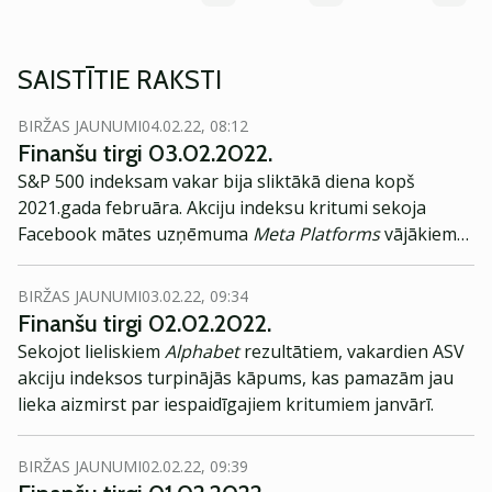
SAISTĪTIE RAKSTI
BIRŽAS JAUNUMI
04.02.22, 08:12
Finanšu tirgi 03.02.2022.
S&P 500 indeksam vakar bija sliktākā diena kopš
2021.gada februāra. Akciju indeksu kritumi sekoja
Facebook mātes uzņēmuma
Meta Platforms
vājākiem
rezultātiem, nekā gaidīts.
BIRŽAS JAUNUMI
03.02.22, 09:34
Finanšu tirgi 02.02.2022.
Sekojot lieliskiem
Alphabet
rezultātiem, vakardien ASV
akciju indeksos turpinājās kāpums, kas pamazām jau
lieka aizmirst par iespaidīgajiem kritumiem janvārī.
BIRŽAS JAUNUMI
02.02.22, 09:39