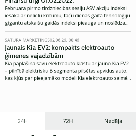
Finanšu tirgi 01.02.2022.
Februāra pirmo tirdzniecības sesiju ASV akciju indeksi
iesāka ar nelielu kritumu, taču dienas gaitā tehnoloģiju
gigantu atskaišu gaidās indeksi pieauga un noslēdza
dienu plusos.
SATURA MĀRKETINGS
02.06.26, 08:46
Jaunais Kia EV2: kompakts elektroauto
ģimenes vajadzībām
Kia paplašina savu elektroauto klāstu ar jauno Kia EV2
– pilnībā elektrisku B segmenta pilsētas apvidus auto,
kas kļūs par pieejamāko modeli Kia elektroauto saimē
Eiropā. Modelis izstrādāts ar mērķi piedāvāt ģimenēm
praktisku un tehnoloģiski modernu automobili
ikdienas vajadzībām.
24H
72H
Nedēļa