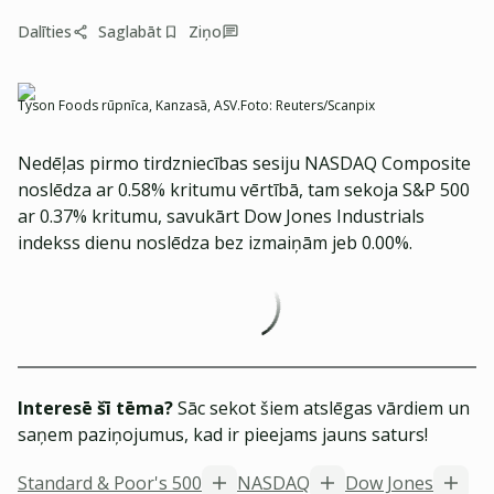
Dalīties
Saglabāt
Ziņo
Tyson Foods rūpnīca, Kanzasā, ASV.
Foto:
Reuters/Scanpix
Nedēļas pirmo tirdzniecības sesiju NASDAQ Composite
noslēdza ar 0.58% kritumu vērtībā, tam sekoja S&P 500
ar 0.37% kritumu, savukārt Dow Jones Industrials
indekss dienu noslēdza bez izmaiņām jeb 0.00%.
Interesē šī tēma?
Sāc sekot šiem atslēgas vārdiem un
saņem paziņojumus, kad ir pieejams jauns saturs!
Standard & Poor's 500
NASDAQ
Dow Jones