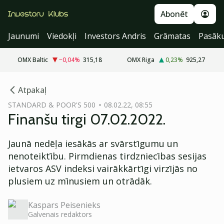
Abonēt
Jaunumi
Viedokļi
Investors Andris
Grāmatas
Pasāk
OMX Baltic
−0,04
%
315,18
OMX Riga
0,23
%
925,27
cebook
Atpakaļ
Twitter)
STANDARD & POOR'S 500
08.02.22, 08:55
Finanšu tirgi 07.02.2022.
kedIn
ail
Jaunā nedēļa iesākās ar svārstīgumu un
nenoteiktību. Pirmdienas tirdzniecības sesijas
k
ietvaros ASV indeksi vairākkārtīgi virzījās no
plusiem uz mīnusiem un otrādāk.
Kaspars Peisenieks
Galvenais redaktors