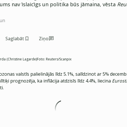
ms nav īslaicīgs un politika būs jāmaina, vēsta
Reu
aun
Saglabāt
Ziņo
rda (Christine Lagarde)
Foto:
Reuters/Scanpix
rozonas valstīs palielinājās līdz 5.1%, salīdzinot ar 5% decemb
ītiķi prognozēja, ka inflācija atdzisīs līdz 4.4%, liecina
Eurost
i.