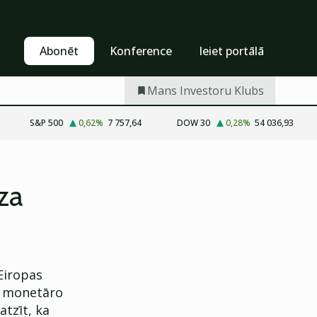
Pašapkalpošanās
Abonēt
Abonēt
Konference
Ieiet portālā
Mans Investoru Klubs
S&P 500
0,62
%
7 757,64
DOW 30
0,28
%
54 036,93
dza
 Eiropas
īd monetāro
atzīt, ka