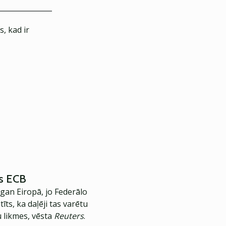
, kad ir
us ECB
 gan Eiropā, jo Federālo
ts, ka daļēji tas varētu
u likmes, vēsta
Reuters
.