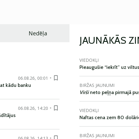
Nedēļa
JAUNĀKĀS Z
VIEDOKĻI
Pieaugušie “iekrīt” uz viltu
06.08.26, 00:01
BIRŽAS JAUNUMI
pat kādu banku
Virši
neto peļņa pirmajā pu
06.08.26, 14:20
VIEDOKĻI
dītājus
Naftas cena zem 80 dolāri
BIRŽAS JAUNUMI
06.08.26, 14:13