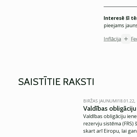
Interesē šī t
pieejams jauns
Inflācija
Fe
SAISTĪTIE RAKSTI
BIRŽAS JAUNUMI
18.01.22,
Valdības obligācij
Valdības obligāciju ien
rezervju sistēma (FRS) 
skart arī Eiropu, lai g