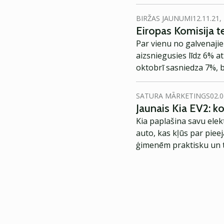
BIRŽAS JAUNUMI
12.11.21,
Eiropas Komisija tei
Par vienu no galvenajie
aizsniegusies līdz 6% at
oktobrī sasniedza 7%, b
SATURA MĀRKETINGS
02.0
Jaunais Kia EV2: 
Kia paplašina savu elek
auto, kas kļūs par piee
ģimenēm praktisku un t