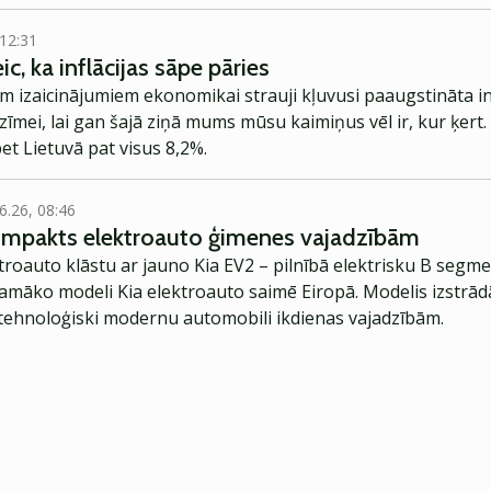
 12:31
c, ka inflācijas sāpe pāries
m izaicinājumiem ekonomikai strauji kļuvusi paaugstināta infl
zīmei, lai gan šajā ziņā mums mūsu kaimiņus vēl ir, kur ķert. P
et Lietuvā pat visus 8,2%.
6.26, 08:46
kompakts elektroauto ģimenes vajadzībām
troauto klāstu ar jauno Kia EV2 – pilnībā elektrisku B segme
jamāko modeli Kia elektroauto saimē Eiropā. Modelis izstrād
ehnoloģiski modernu automobili ikdienas vajadzībām.