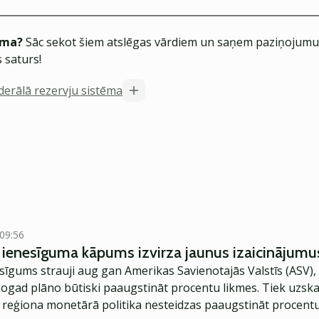
ēma?
Sāc sekot šiem atslēgas vārdiem un saņem paziņojumus
 saturs!
derālā rezervju sistēma
 09:56
u ienesīguma kāpums izvirza jaunus izaicinājum
esīgums strauji aug gan Amerikas Savienotajās Valstīs (ASV),
šogad plāno būtiski paaugstināt procentu likmes. Tiek uzskatī
an reģiona monetārā politika nesteidzas paaugstināt procent