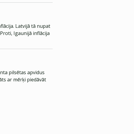
ācija. Latvijā tā nupat
roti, Igaunijā inflācija
nta pilsētas apvidus
āts ar mērķi piedāvāt