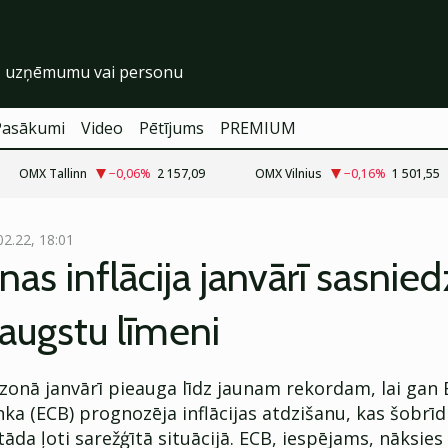
Pasākumi
Video
Pētījums
PREMIUM
OMX Tallinn
−0,06
%
2 157,09
OMX Vilnius
−0,16
%
1 501,55
02.22, 18:01
nas inflācija janvārī sasnie
augstu līmeni
rozonā janvārī pieauga līdz jaunam rekordam, lai gan
ka (ECB) prognozēja inflācijas atdzišanu, kas šobr
tāda ļoti sarežģītā situācijā. ECB, iespējams, nāksies 