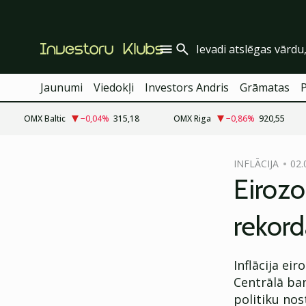
Jaunumi
Viedokļi
Investors Andris
Grāmatas
OMX Baltic
−0,04
%
315,18
OMX Riga
−0,86
%
920,55
cebook
INFLĀCIJA
02.
Twitter)
Eirozo
kedIn
rekord
ail
k
Inflācija ei
Centrālā ban
politiku nos