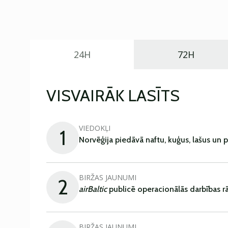
24H
72H
VISVAIRĀK LASĪTS
VIEDOKĻI
1
Norvēģija piedāvā naftu, kuģus, lašus un 
BIRŽAS JAUNUMI
2
airBaltic
publicē operacionālās darbības rā
BIRŽAS JAUNUMI