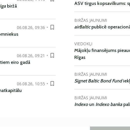
ASV tirgus kopsavilkums: spr
iga
biržā
BIRŽAS JAUNUMI
airBaltic
publicē operacionāl
06.08.26, 09:36
nomniekus
VIEDOKĻI
Mājokļu finansējums pieaudz
06.08.26, 09:21
Rīgas
tiem eiro gadā
BIRŽAS JAUNUMI
Signet Baltic Bond Fund
iek
06.08.26, 10:55
matkapitālu
BIRŽAS JAUNUMI
Indexo
un
Indexo banka
pal