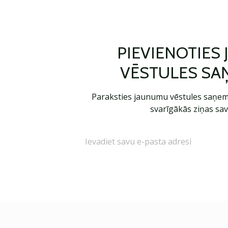
PIEVIENOTIES
VĒSTULES SA
Paraksties jaunumu vēstules saņem
svarīgākās ziņas sav