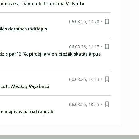
iedze ar Irānu atkal satricina Volstrītu
06.08.26, 14:20
ās darbības rādītājus
06.08.26, 14:17
is par 12 %, pircēji arvien biežāk skatās ārpus
06.08.26, 14:13
ļauts
Nasdaq Riga
biržā
06.08.26, 10:55
ielinājušas pamatkapitālu