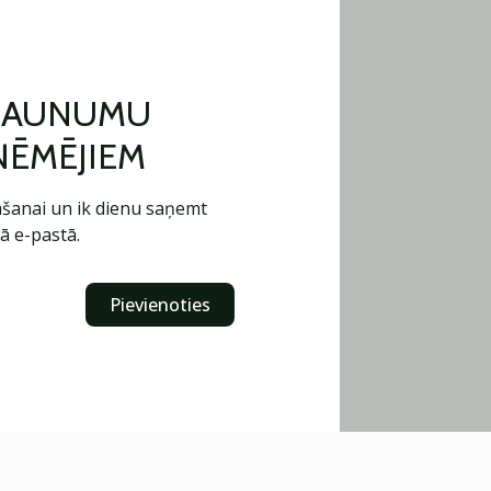
 JAUNUMU
ŅĒMĒJIEM
šanai un ik dienu saņemt
ā e-pastā.
Pievienoties