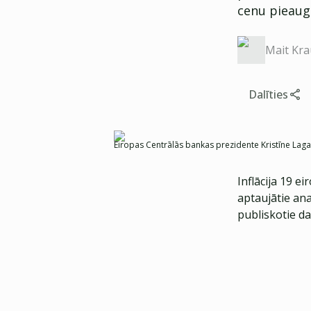
cenu pieaugu
Mait Kr
Dalīties
Eiropas Centrālās bankas prezidente Kristīne Laga
Inflācija 19 ei
aptaujātie anal
publiskotie dat