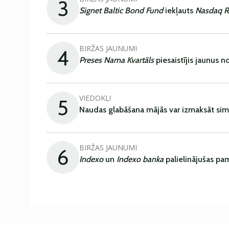
3
Signet Baltic Bond Fund
iekļauts
Nasdaq R
BIRŽAS JAUNUMI
4
Preses Nama Kvartāls
piesaistījis jaunus 
VIEDOKĻI
5
Naudas glabāšana mājās var izmaksāt sim
BIRŽAS JAUNUMI
6
Indexo
un
Indexo banka
palielinājušas pa