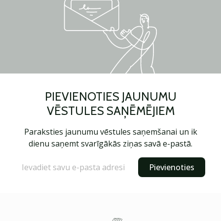
PIEVIENOTIES JAUNUMU
VĒSTULES SAŅĒMĒJIEM
Paraksties jaunumu vēstules saņemšanai un ik
dienu saņemt svarīgākās ziņas savā e-pastā.
Pievienoties