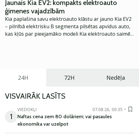
Jaunais Kia EV2: kompakts elektroauto
ģimenes vajadzībām
Kia paplašina savu elektroauto klāstu ar jauno Kia EV2
– pilnībā elektrisku B segmenta pilsētas apvidus auto,
kas kļūs par pieejamāko modeli Kia elektroauto saimē
Eiropā. Modelis izstrādāts ar mērķi piedāvāt ģimenēm
praktisku un tehnoloģiski modernu automobili
ikdienas vajadzībām.
24H
72H
Nedēļa
VISVAIRĀK LASĪTS
VIEDOKĻI
07.08.26, 00:35
1
Naftas cena zem 80 dolāriem; vai pasaules
ekonomika var uzelpot