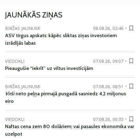
JAUNĀKĀS ZIŅAS
BIRŽAS JAUNUMI
08.08.26, 02:46
ASV tirgus apskats: kāpēc sliktas ziņas investoriem
izrādījās labas
VIEDOKĻI
07.08.26, 09:07
Pieaugušie “iekrīt” uz viltus investīcijām
BIRŽAS JAUNUMI
07.08.26, 08:51
Virši
neto peļņa pirmajā pusgadā sasniedz 4,2 miljonus
eiro
VIEDOKĻI
07.08.26, 00:35
Naftas cena zem 80 dolāriem; vai pasaules ekonomika var
uzelpot