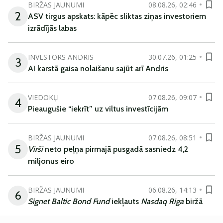
BIRŽAS JAUNUMI
08.08.26, 02:46
2
ASV tirgus apskats: kāpēc sliktas ziņas investoriem
izrādījās labas
INVESTORS ANDRIS
30.07.26, 01:25
3
AI karstā gaisa nolaišanu sajūt arī Andris
VIEDOKĻI
07.08.26, 09:07
4
Pieaugušie “iekrīt” uz viltus investīcijām
BIRŽAS JAUNUMI
07.08.26, 08:51
5
Virši
neto peļņa pirmajā pusgadā sasniedz 4,2
miljonus eiro
BIRŽAS JAUNUMI
06.08.26, 14:13
6
Signet Baltic Bond Fund
iekļauts
Nasdaq Riga
biržā