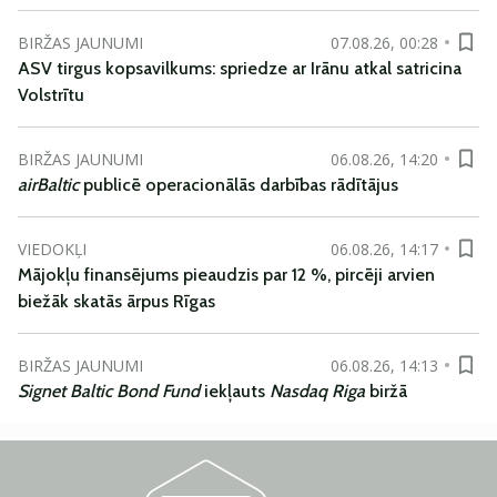
BIRŽAS JAUNUMI
07.08.26, 00:28
ASV tirgus kopsavilkums: spriedze ar Irānu atkal satricina
Volstrītu
BIRŽAS JAUNUMI
06.08.26, 14:20
airBaltic
publicē operacionālās darbības rādītājus
VIEDOKĻI
06.08.26, 14:17
Mājokļu finansējums pieaudzis par 12 %, pircēji arvien
biežāk skatās ārpus Rīgas
BIRŽAS JAUNUMI
06.08.26, 14:13
Signet Baltic Bond Fund
iekļauts
Nasdaq Riga
biržā