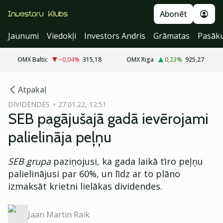
Abonēt
Jaunumi
Viedokļi
Investors Andris
Grāmatas
Pasāk
OMX Baltic
−0,04
%
315,18
OMX Riga
0,23
%
925,27
cebook
Atpakaļ
Twitter)
DIVIDENDES
27.01.22, 12:51
SEB pagājušajā gadā ievērojami
kedIn
palielināja peļņu
ail
SEB grupa
paziņojusi, ka gada laikā tīro peļņu
k
palielinājusi par 60%, un līdz ar to plāno
izmaksāt krietni lielākas dividendes.
Jaan Martin Raik