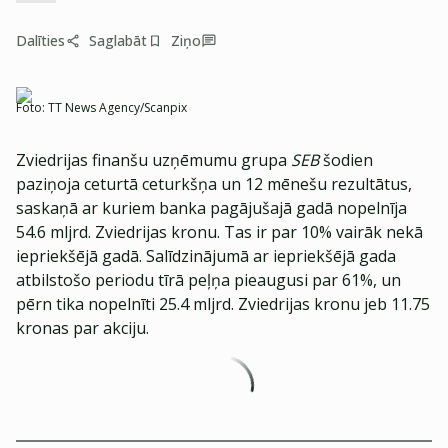
Dalīties
Saglabāt
Ziņo
Foto:
TT News Agency/Scanpix
Zviedrijas finanšu uzņēmumu grupa
SEB
šodien
paziņoja ceturtā ceturkšņa un 12 mēnešu rezultātus,
saskaņā ar kuriem banka pagājušajā gadā nopelnīja
54.6 mljrd. Zviedrijas kronu. Tas ir par 10% vairāk nekā
iepriekšējā gadā. Salīdzinājumā ar iepriekšējā gada
atbilstošo periodu tīrā peļņa pieaugusi par 61%, un
pērn tika nopelnīti 25.4 mljrd. Zviedrijas kronu jeb 11.75
kronas par akciju.