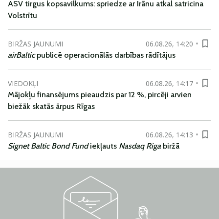
ASV tirgus kopsavilkums: spriedze ar Irānu atkal satricina
Volstrītu
BIRŽAS JAUNUMI
06.08.26, 14:20
airBaltic
publicē operacionālās darbības rādītājus
VIEDOKĻI
06.08.26, 14:17
Mājokļu finansējums pieaudzis par 12 %, pircēji arvien
biežāk skatās ārpus Rīgas
BIRŽAS JAUNUMI
06.08.26, 14:13
Signet Baltic Bond Fund
iekļauts
Nasdaq Riga
biržā