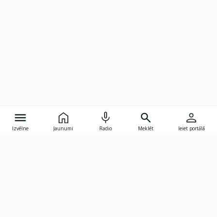
Izvēlne
Jaunumi
Radio
Meklēt
Ieiet portālā
Gunāra Astras iela 8B, Rīga, LV-1082
janis.skupelis@investoruklubs.lv