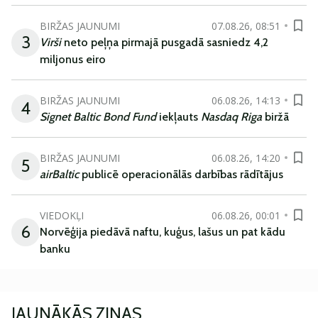
BIRŽAS JAUNUMI
07.08.26, 08:51
3
Virši
neto peļņa pirmajā pusgadā sasniedz 4,2
miljonus eiro
BIRŽAS JAUNUMI
06.08.26, 14:13
4
Signet Baltic Bond Fund
iekļauts
Nasdaq Riga
biržā
BIRŽAS JAUNUMI
06.08.26, 14:20
5
airBaltic
publicē operacionālās darbības rādītājus
VIEDOKĻI
06.08.26, 00:01
6
Norvēģija piedāvā naftu, kuģus, lašus un pat kādu
banku
JAUNĀKĀS ZIŅAS