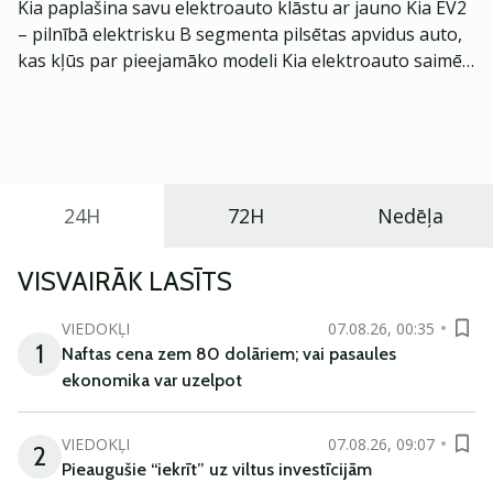
Kia paplašina savu elektroauto klāstu ar jauno Kia EV2
– pilnībā elektrisku B segmenta pilsētas apvidus auto,
kas kļūs par pieejamāko modeli Kia elektroauto saimē
Eiropā. Modelis izstrādāts ar mērķi piedāvāt ģimenēm
praktisku un tehnoloģiski modernu automobili
ikdienas vajadzībām.
24H
72H
Nedēļa
VISVAIRĀK LASĪTS
VIEDOKĻI
07.08.26, 00:35
1
Naftas cena zem 80 dolāriem; vai pasaules
ekonomika var uzelpot
VIEDOKĻI
07.08.26, 09:07
2
Pieaugušie “iekrīt” uz viltus investīcijām