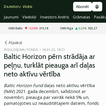
Abonēt
Jaunumi
Viedokļi
Investors Andris
Grāmatas
Pasāk
OMX Baltic
−0,04
%
315,18
OMX Riga
0,23
%
925,27
cebook
Atpakaļ
Twitter)
IEGULDĪJUMU FONDS
18.01.22, 18:21
Baltic Horizon pērn strādāja ar
kedIn
peļņu, turklāt pieauga arī daļas
ail
neto aktīvu vērtība
k
Baltic Horizon Fund
daļas neto aktīvu vērtība
(NAV) 2021. gada decembrī, salīdzinot ar
novembri, pieauga par vairāk nekā 5% un,
pamatojoties uz neauditētajiem datiem, fonds