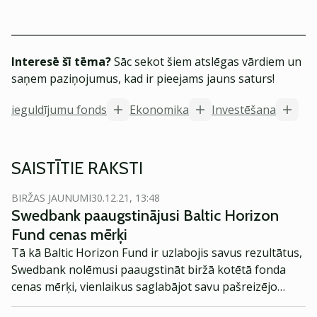
Interesē šī tēma?
Sāc sekot šiem atslēgas vārdiem un
saņem paziņojumus, kad ir pieejams jauns saturs!
ieguldījumu fonds
Ekonomika
Investēšana
SAISTĪTIE RAKSTI
BIRŽAS JAUNUMI
30.12.21, 13:48
Swedbank paaugstinājusi Baltic Horizon
Fund cenas mērķi
Tā kā Baltic Horizon Fund ir uzlabojis savus rezultātus,
Swedbank nolēmusi paaugstināt biržā kotētā fonda
cenas mērķi, vienlaikus saglabājot savu pašreizējo
ieteikumu, tas ir, neitrālu.