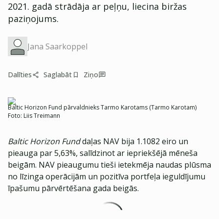
2021. gadā strādāja ar peļņu, liecina biržas
paziņojums.
Jana Saarkoppel
Dalīties
Saglabāt
Ziņo
Baltic Horizon Fund pārvaldnieks Tarmo Karotams (Tarmo Karotam)
Foto:
Liis Treimann
Baltic Horizon Fund
daļas NAV bija 1.1082 eiro un
pieauga par 5,63%, salīdzinot ar iepriekšējā mēneša
beigām. NAV pieaugumu tieši ietekmēja naudas plūsma
no līzinga operācijām un pozitīva portfeļa ieguldījumu
īpašumu pārvērtēšana gada beigās.