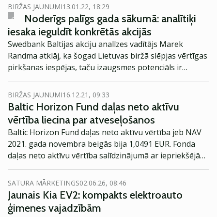
BIRŽAS JAUNUMI
13.01.22, 18:29
Noderīgs palīgs gada sākumā: analītiķi
iesaka ieguldīt konkrētās akcijās
Swedbank Baltijas akciju analīzes vadītājs Marek
Randma atklāj, ka šogad Lietuvas biržā slēpjas vērtīgas
pirkšanas iespējas, taču izaugsmes potenciāls ir
atrodams arī Tallinas biržas uzņēmumos.
BIRŽAS JAUNUMI
16.12.21, 09:33
Baltic Horizon Fund daļas neto aktīvu
vērtība liecina par atveseļošanos
Baltic Horizon Fund daļas neto aktīvu vērtība jeb NAV
2021. gada novembra beigās bija 1,0491 EUR. Fonda
daļas neto aktīvu vērtība salīdzinājumā ar iepriekšējā
mēneša beigām pieaugusi par 0,30%, liecina biržas
paziņojums.
SATURA MĀRKETINGS
02.06.26, 08:46
Jaunais Kia EV2: kompakts elektroauto
ģimenes vajadzībām