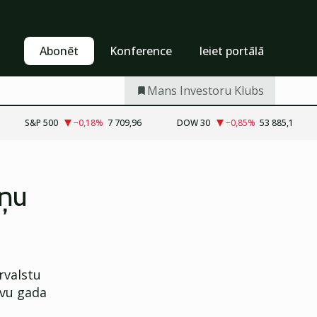
Pašapkalpošanās
Abonēt
Abonēt
Konference
Ieiet portālā
Mans Investoru Klubs
S&P 500
−0,18
%
7 709,96
DOW 30
−0,85
%
53 885,1
uņu
rvalstu
āvu gada