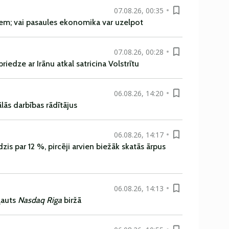
07.08.26, 00:35
em; vai pasaules ekonomika var uzelpot
07.08.26, 00:28
iedze ar Irānu atkal satricina Volstrītu
06.08.26, 14:20
ās darbības rādītājus
06.08.26, 14:17
is par 12 %, pircēji arvien biežāk skatās ārpus
06.08.26, 14:13
ļauts
Nasdaq Riga
biržā