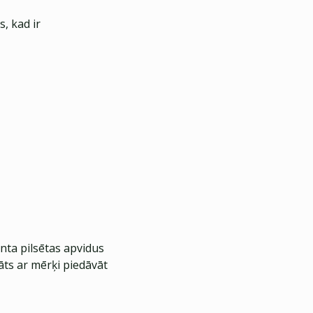
, kad ir
nta pilsētas apvidus
āts ar mērķi piedāvāt