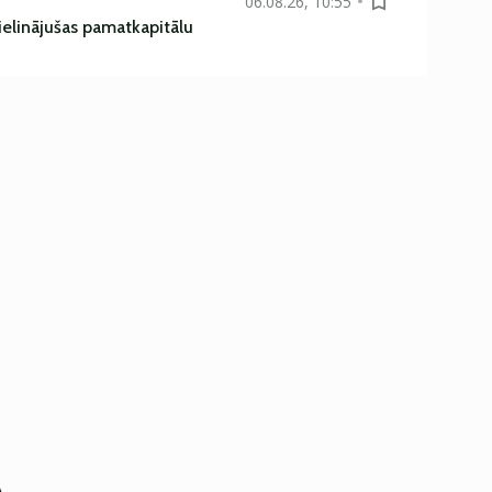
06.08.26, 10:55
ielinājušas pamatkapitālu