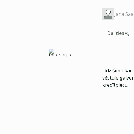
Jana Saa
Dalīties
Foto:
Scanpix
Līdz šim tikai
vēstule galven
kredītplecu.