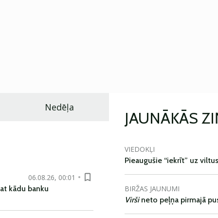
Nedēļa
JAUNĀKĀS Z
VIEDOKĻI
Pieaugušie “iekrīt” uz viltu
06.08.26, 00:01
BIRŽAS JAUNUMI
pat kādu banku
Virši
neto peļņa pirmajā pu