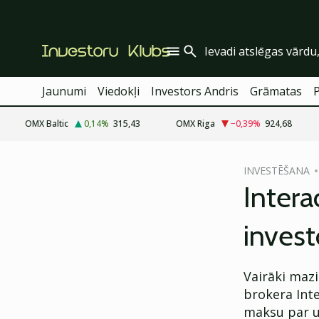
Jaunumi
Viedokļi
Investors Andris
Grāmatas
OMX Baltic
0,14
%
315,43
OMX Riga
−0,39
%
924,68
cebook
INVESTĒŠANA
Twitter)
Intera
kedIn
invest
ail
k
Vairāki mazi
brokera Int
maksu par 