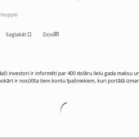
rkoppel
Saglabāt
Ziņo
 daži investori ir informēti par 400 dolāru lielu gada maksu un
okārt ir nosūtīta tiem kontu īpašniekiem, kuri portālā izma