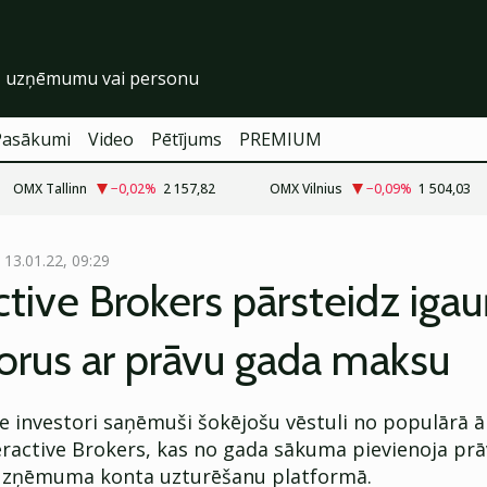
Pasākumi
Video
Pētījums
PREMIUM
OMX Tallinn
−0,02
%
2 157,82
OMX Vilnius
−0,09
%
1 504,03
13.01.22, 09:29
ctive Brokers pārsteidz iga
orus ar prāvu gada maksu
e investori saņēmuši šokējošu vēstuli no populārā ā
eractive Brokers, kas no gada sākuma pievienoja pr
uzņēmuma konta uzturēšanu platformā.