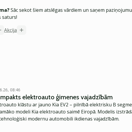
ēma?
Sāc sekot šiem atslēgas vārdiem un saņem paziņojumus
 saturs!
Akcija
6.26, 08:46
kompakts elektroauto ģimenes vajadzībām
troauto klāstu ar jauno Kia EV2 – pilnībā elektrisku B segme
jamāko modeli Kia elektroauto saimē Eiropā. Modelis izstrād
ehnoloģiski modernu automobili ikdienas vajadzībām.