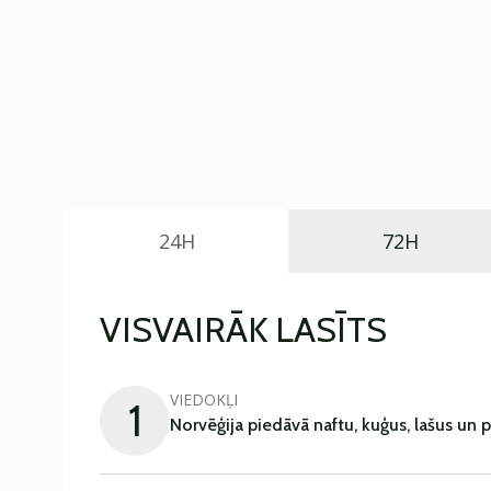
24H
72H
VISVAIRĀK LASĪTS
VIEDOKĻI
1
Norvēģija piedāvā naftu, kuģus, lašus un 