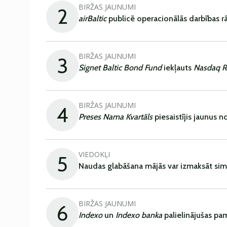
BIRŽAS JAUNUMI
2
airBaltic
publicē operacionālās darbības rā
BIRŽAS JAUNUMI
3
Signet Baltic Bond Fund
iekļauts
Nasdaq R
BIRŽAS JAUNUMI
4
Preses Nama Kvartāls
piesaistījis jaunus 
VIEDOKĻI
5
Naudas glabāšana mājās var izmaksāt sim
BIRŽAS JAUNUMI
6
Indexo
un
Indexo banka
palielinājušas pa