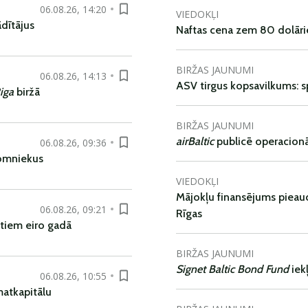
06.08.26, 14:20
VIEDOKĻI
dītājus
Naftas cena zem 80 dolāri
BIRŽAS JAUNUMI
06.08.26, 14:13
ASV tirgus kopsavilkums: spr
iga
biržā
BIRŽAS JAUNUMI
airBaltic
publicē operacionāl
06.08.26, 09:36
nomniekus
VIEDOKĻI
Mājokļu finansējums pieaudz
06.08.26, 09:21
Rīgas
tiem eiro gadā
BIRŽAS JAUNUMI
Signet Baltic Bond Fund
iek
06.08.26, 10:55
matkapitālu