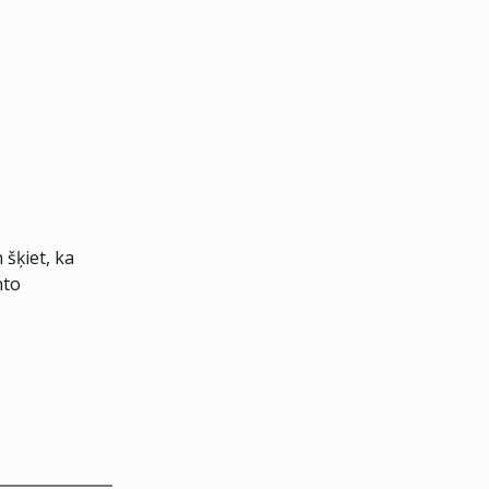
 šķiet, ka
nto