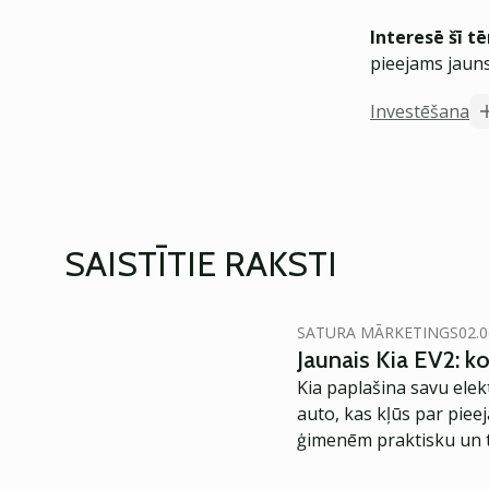
Interesē šī t
pieejams jauns
Investēšana
SAISTĪTIE RAKSTI
SATURA MĀRKETINGS
02.0
Jaunais Kia EV2: 
Kia paplašina savu elek
auto, kas kļūs par piee
ģimenēm praktisku un t