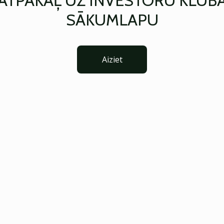
ATPAKAĻ UZ INVESTORU KLUB
SĀKUMLAPU
Aiziet